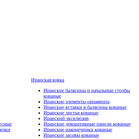
Иранская ковка
Иранские балясины и начальные столбы
кованые
Иранские элементы орнамента
Иранские вставки в балясины кованые
Иранские листья кованые
Иранский эксклюзив
есные
Иранские декоративные панели кованые
лички
Иранские наконечники кованые
Иранские засовы кованые