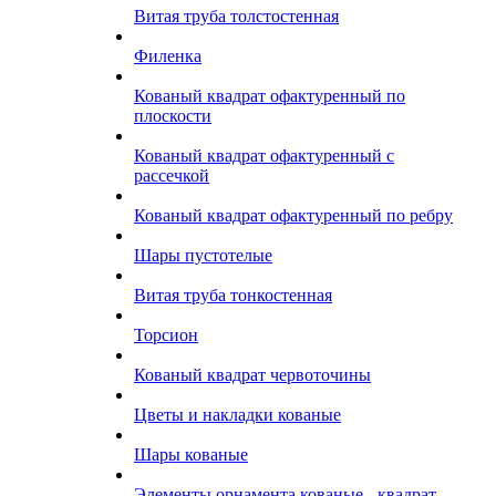
Витая труба толстостенная
Филенка
Кованый квадрат офактуренный по
плоскости
Кованый квадрат офактуренный с
рассечкой
Кованый квадрат офактуренный по ребру
Шары пустотелые
Витая труба тонкостенная
Торсион
Кованый квадрат червоточины
Цветы и накладки кованые
Шары кованые
Элементы орнамента кованые - квадрат