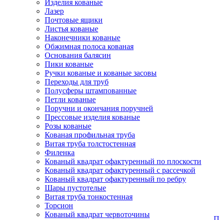
Изделия кованые
Лазер
Почтовые ящики
Листья кованые
Наконечники кованые
Обжимная полоса кованая
Основания балясин
Пики кованые
Ручки кованые и кованые засовы
Переходы для труб
Полусферы штампованные
Петли кованые
Поручни и окончания поручней
Прессовые изделия кованые
Розы кованые
Кованая профильная труба
Витая труба толстостенная
Филенка
Кованый квадрат офактуренный по плоскости
Кованый квадрат офактуренный с рассечкой
Кованый квадрат офактуренный по ребру
Шары пустотелые
Витая труба тонкостенная
Торсион
Кованый квадрат червоточины
П