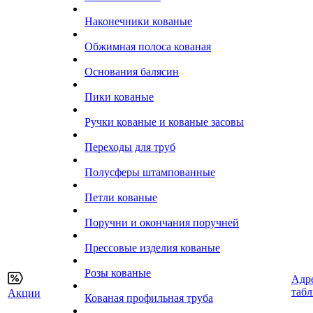
Наконечники кованые
Обжимная полоса кованая
Основания балясин
Пики кованые
Ручки кованые и кованые засовы
Переходы для труб
Полусферы штампованные
Петли кованые
Поручни и окончания поручней
Прессовые изделия кованые
Розы кованые
Адр
таб
Акции
Кованая профильная труба