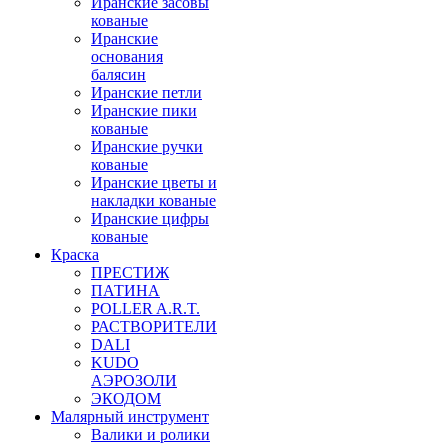
Иранские засовы
кованые
Иранские
основания
балясин
Иранские петли
Иранские пики
кованые
Иранские ручки
кованые
Иранские цветы и
накладки кованые
Иранские цифры
кованые
Краска
ПРЕСТИЖ
ПАТИНА
POLLER A.R.T.
РАСТВОРИТЕЛИ
DALI
KUDO
АЭРОЗОЛИ
ЭКОДОМ
Малярный инструмент
Валики и ролики