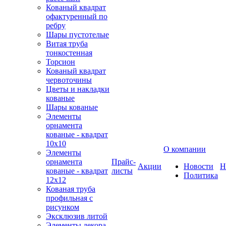
Кованый квадрат
офактуренный по
ребру
Шары пустотелые
Витая труба
тонкостенная
Торсион
Кованый квадрат
червоточины
Цветы и накладки
кованые
Шары кованые
Элементы
орнамента
кованые - квадрат
10х10
О компании
Элементы
орнамента
Прайс-
Акции
Новости
Н
кованые - квадрат
листы
Политика
12х12
Кованая труба
профильная с
рисунком
Эксклюзив литой
Элементы декора