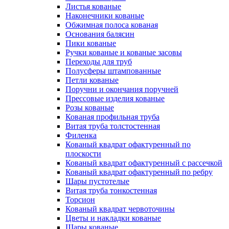
Листья кованые
Наконечники кованые
Обжимная полоса кованая
Основания балясин
Пики кованые
Ручки кованые и кованые засовы
Переходы для труб
Полусферы штампованные
Петли кованые
Поручни и окончания поручней
Прессовые изделия кованые
Розы кованые
Кованая профильная труба
Витая труба толстостенная
Филенка
Кованый квадрат офактуренный по
плоскости
Кованый квадрат офактуренный с рассечкой
Кованый квадрат офактуренный по ребру
Шары пустотелые
Витая труба тонкостенная
Торсион
Кованый квадрат червоточины
Цветы и накладки кованые
Шары кованые