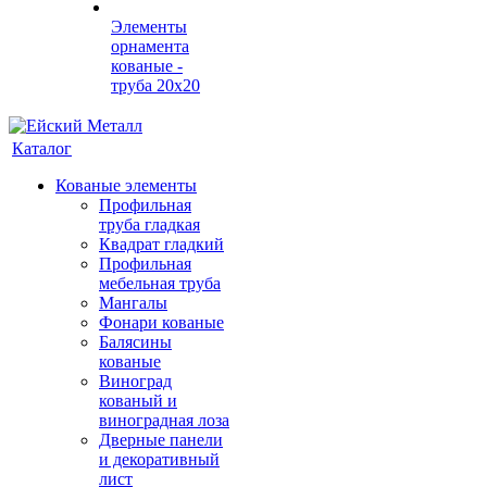
Элементы
орнамента
кованые -
труба 20х20
Каталог
Кованые элементы
Профильная
труба гладкая
Квадрат гладкий
Профильная
мебельная труба
Мангалы
Фонари кованые
Балясины
кованые
Виноград
кованый и
виноградная лоза
Дверные панели
и декоративный
лист