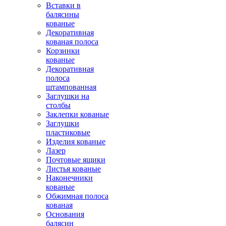
Вставки в
балясины
кованые
Декоративная
кованая полоса
Корзинки
кованые
Декоративная
полоса
штампованная
Заглушки на
столбы
Заклепки кованые
Заглушки
пластиковые
Изделия кованые
Лазер
Почтовые ящики
Листья кованые
Наконечники
кованые
Обжимная полоса
кованая
Основания
балясин