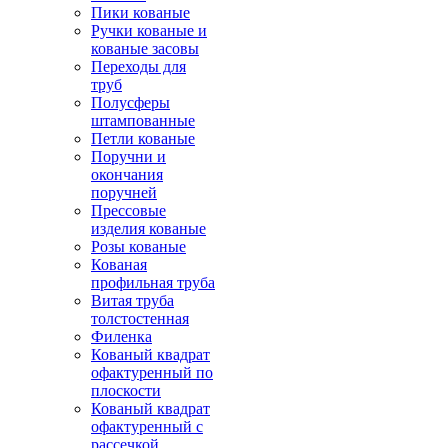
Пики кованые
Ручки кованые и
кованые засовы
Переходы для
труб
Полусферы
штампованные
Петли кованые
Поручни и
окончания
поручней
Прессовые
изделия кованые
Розы кованые
Кованая
профильная труба
Витая труба
толстостенная
Филенка
Кованый квадрат
офактуренный по
плоскости
Кованый квадрат
офактуренный с
рассечкой