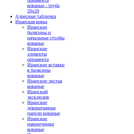
орнамента
кованые - труба
20х20
Адресные таблички
Иранская ковка
Иранские
балясины и
начальные столбы
кованые
Иранские
элементы
орнамента
Иранские вставки
в балясины
кованые
Иранские листья
кованые
Иранский
эксклюзив
Иранские
декоративные
панели кованые
Иранские
наконечники
кованые