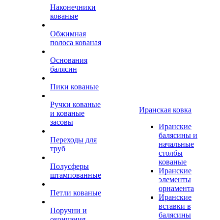
Наконечники
кованые
Обжимная
полоса кованая
Основания
балясин
Пики кованые
Ручки кованые
Иранская ковка
и кованые
засовы
Иранские
балясины и
Переходы для
начальные
труб
столбы
кованые
Полусферы
Иранские
штампованные
элементы
орнамента
Петли кованые
Иранские
вставки в
Поручни и
балясины
окончания