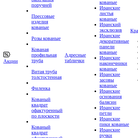
кованые
поручней
Иранские
листья
Прессовые
кованые
изделия
Иранский
кованые
эксклюзив
Кра
Иранские
Розы кованые
декоративные
панели
Кованая
кованые
профильная
Адресные
Иранские
труба
таблички
Акции
наконечники
кованые
Витая труба
Иранские
толстостенная
засовы
кованые
Филенка
Иранские
основания
Кованый
балясин
квадрат
Иранские
офактуренный
петли
по плоскости
Иранские
пики кованые
Кованый
Иранские
квадрат
ручки