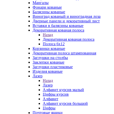
Мангалы
Фонари кованые
Балясины кованые
Виноград кованый и виноградная лоза
Дверные панели и декоративный лист
Вставки в балясины кованые
Декоративная кованая полоса
Назад
Декоративная кованая полоса
Полоса 6х12
Корзинки кованые
Декоративная полоса штампованная
Заглушки на столбы
Заклепки кованые
Заглушки пластиковые
Изделия кованые
Лазер
Назад
Лазер
Алфавит курсив малый
Цифры курсив
Алфавит
Алфавит курсив большой
Цифры
Почтовые ящики