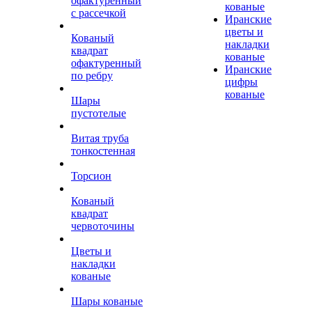
офактуренный
кованые
с рассечкой
Иранские
цветы и
Кованый
накладки
квадрат
кованые
офактуренный
Иранские
по ребру
цифры
кованые
Шары
пустотелые
Витая труба
тонкостенная
Торсион
Кованый
квадрат
червоточины
Цветы и
накладки
кованые
Шары кованые