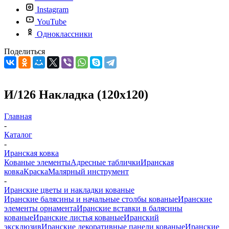
Instagram
YouTube
Одноклассники
Поделиться
И/126 Накладка (120х120)
Главная
-
Каталог
-
Иранская ковка
Кованые элементы
Адресные таблички
Иранская
ковка
Краска
Малярный инструмент
-
Иранские цветы и накладки кованые
Иранские балясины и начальные столбы кованые
Иранские
элементы орнамента
Иранские вставки в балясины
кованые
Иранские листья кованые
Иранский
эксклюзив
Иранские декоративные панели кованые
Иранские