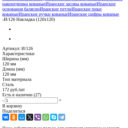
наконечники кованые
Иранские засовы кованые
Иранские
основания балясин
Иранские петли
Иранские пики
кованые
Иранские ручки кованые
Иранские цифры кованые
-
И/126 Накладка (120х120)
Артикул:
И/126
Характеристики
Ширина (мм)
120 мм
Длина (мм)
120 мм
Тип материала
Сталь
172
руб.
/шт
Есть в наличии
(27)
-
+
В корзину
Поделиться