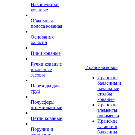
Наконечники
кованые
Обжимная
полоса кованая
Основания
балясин
Пики кованые
Ручки кованые
Иранская ковка
и кованые
засовы
Иранские
балясины и
Переходы для
начальные
труб
столбы
кованые
Полусферы
Иранские
штампованные
элементы
орнамента
Петли кованые
Иранские
вставки в
Поручни и
балясины
окончания