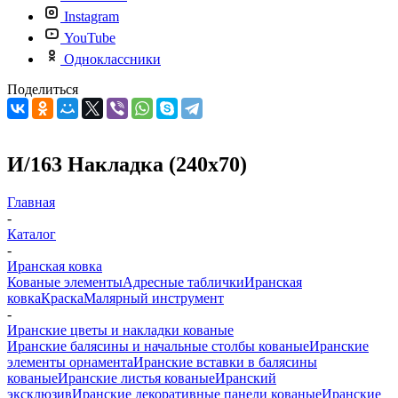
Instagram
YouTube
Одноклассники
Поделиться
И/163 Накладка (240х70)
Главная
-
Каталог
-
Иранская ковка
Кованые элементы
Адресные таблички
Иранская
ковка
Краска
Малярный инструмент
-
Иранские цветы и накладки кованые
Иранские балясины и начальные столбы кованые
Иранские
элементы орнамента
Иранские вставки в балясины
кованые
Иранские листья кованые
Иранский
эксклюзив
Иранские декоративные панели кованые
Иранские