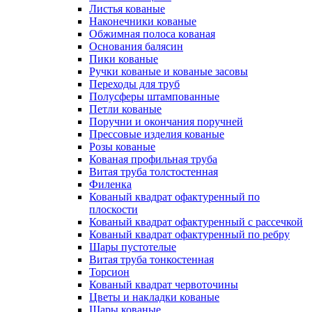
Листья кованые
Наконечники кованые
Обжимная полоса кованая
Основания балясин
Пики кованые
Ручки кованые и кованые засовы
Переходы для труб
Полусферы штампованные
Петли кованые
Поручни и окончания поручней
Прессовые изделия кованые
Розы кованые
Кованая профильная труба
Витая труба толстостенная
Филенка
Кованый квадрат офактуренный по
плоскости
Кованый квадрат офактуренный с рассечкой
Кованый квадрат офактуренный по ребру
Шары пустотелые
Витая труба тонкостенная
Торсион
Кованый квадрат червоточины
Цветы и накладки кованые
Шары кованые