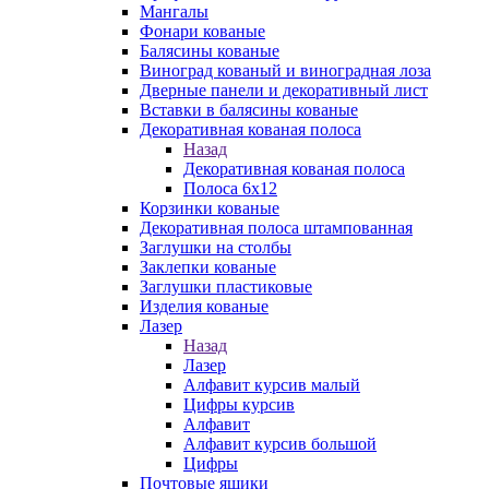
Мангалы
Фонари кованые
Балясины кованые
Виноград кованый и виноградная лоза
Дверные панели и декоративный лист
Вставки в балясины кованые
Декоративная кованая полоса
Назад
Декоративная кованая полоса
Полоса 6х12
Корзинки кованые
Декоративная полоса штампованная
Заглушки на столбы
Заклепки кованые
Заглушки пластиковые
Изделия кованые
Лазер
Назад
Лазер
Алфавит курсив малый
Цифры курсив
Алфавит
Алфавит курсив большой
Цифры
Почтовые ящики