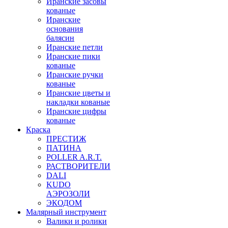
Иранские засовы
кованые
Иранские
основания
балясин
Иранские петли
Иранские пики
кованые
Иранские ручки
кованые
Иранские цветы и
накладки кованые
Иранские цифры
кованые
Краска
ПРЕСТИЖ
ПАТИНА
POLLER A.R.T.
РАСТВОРИТЕЛИ
DALI
KUDO
АЭРОЗОЛИ
ЭКОДОМ
Малярный инструмент
Валики и ролики