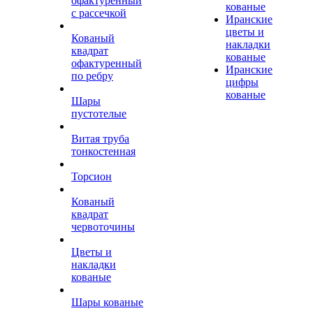
офактуренный
кованые
с рассечкой
Иранские
цветы и
Кованый
накладки
квадрат
кованые
офактуренный
Иранские
по ребру
цифры
кованые
Шары
пустотелые
Витая труба
тонкостенная
Торсион
Кованый
квадрат
червоточины
Цветы и
накладки
кованые
Шары кованые