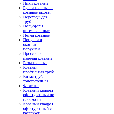
Пики кованые
Ручки кованые и
кованые засовы
Переходы для
труб
Полусферы
штампованные
Петли кованые
Поручни и
окончания
поручней
Прессовые
изделия кованые
Розы кованые
Кованая
профильная труба
Витая труба
толстостенная
Филенка
Кованый квадрат
офактуренный по
плоскости
Кованый квадрат
офактуренный с
рассечкой