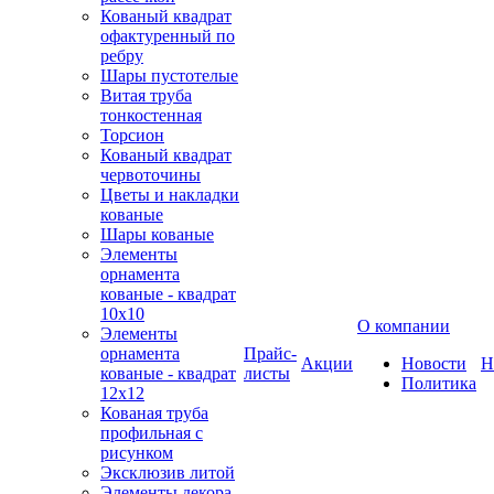
Кованый квадрат
офактуренный по
ребру
Шары пустотелые
Витая труба
тонкостенная
Торсион
Кованый квадрат
червоточины
Цветы и накладки
кованые
Шары кованые
Элементы
орнамента
кованые - квадрат
10х10
О компании
Элементы
орнамента
Прайс-
Акции
Новости
Н
кованые - квадрат
листы
Политика
12х12
Кованая труба
профильная с
рисунком
Эксклюзив литой
Элементы декора