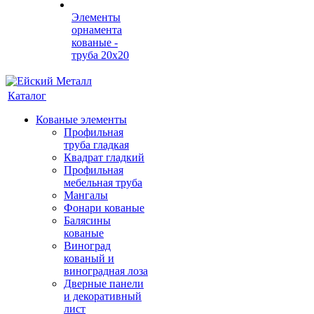
Элементы
орнамента
кованые -
труба 20х20
Каталог
Кованые элементы
Профильная
труба гладкая
Квадрат гладкий
Профильная
мебельная труба
Мангалы
Фонари кованые
Балясины
кованые
Виноград
кованый и
виноградная лоза
Дверные панели
и декоративный
лист