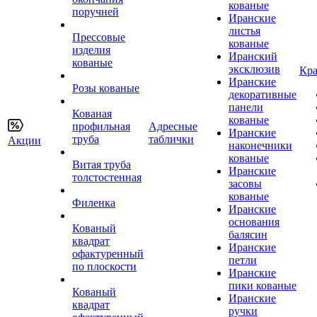
кованые
поручней
Иранские
листья
Прессовые
кованые
изделия
Иранский
кованые
эксклюзив
Кра
Иранские
Розы кованые
декоративные
панели
Кованая
кованые
профильная
Адресные
Иранские
труба
таблички
Акции
наконечники
кованые
Витая труба
Иранские
толстостенная
засовы
кованые
Филенка
Иранские
основания
Кованый
балясин
квадрат
Иранские
офактуренный
петли
по плоскости
Иранские
пики кованые
Кованый
Иранские
квадрат
ручки