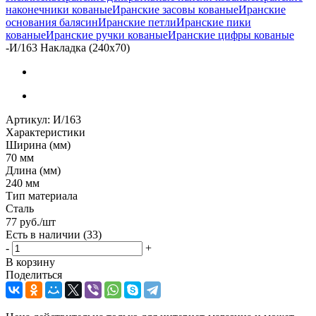
наконечники кованые
Иранские засовы кованые
Иранские
основания балясин
Иранские петли
Иранские пики
кованые
Иранские ручки кованые
Иранские цифры кованые
-
И/163 Накладка (240х70)
Артикул:
И/163
Характеристики
Ширина (мм)
70 мм
Длина (мм)
240 мм
Тип материала
Сталь
77
руб.
/шт
Есть в наличии
(33)
-
+
В корзину
Поделиться