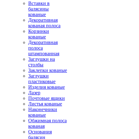
Вставки в
балясины
кованые
Декоративная
кованая полоса
Корзинки
кованые
Декоративная
полоса
штампованная
Заглушки на
столбы
Заклепки кованые
Заглушки
пластиковые
Изделия кованые
Лазер
Почтовые ящики
Листья кованые
Наконечники
кованые
Обжимная полоса
кованая
Основания
балясин