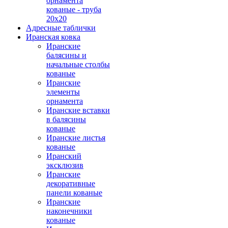
орнамента
кованые - труба
20х20
Адресные таблички
Иранская ковка
Иранские
балясины и
начальные столбы
кованые
Иранские
элементы
орнамента
Иранские вставки
в балясины
кованые
Иранские листья
кованые
Иранский
эксклюзив
Иранские
декоративные
панели кованые
Иранские
наконечники
кованые