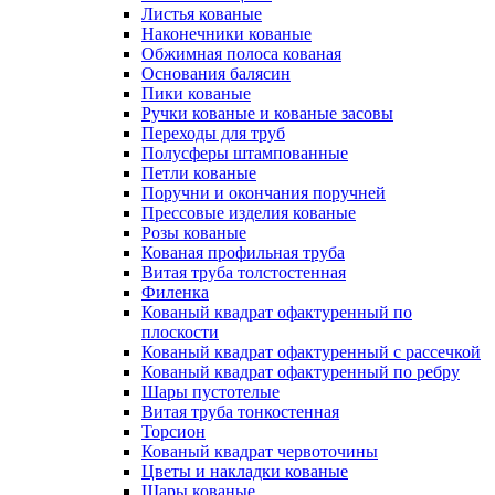
Листья кованые
Наконечники кованые
Обжимная полоса кованая
Основания балясин
Пики кованые
Ручки кованые и кованые засовы
Переходы для труб
Полусферы штампованные
Петли кованые
Поручни и окончания поручней
Прессовые изделия кованые
Розы кованые
Кованая профильная труба
Витая труба толстостенная
Филенка
Кованый квадрат офактуренный по
плоскости
Кованый квадрат офактуренный с рассечкой
Кованый квадрат офактуренный по ребру
Шары пустотелые
Витая труба тонкостенная
Торсион
Кованый квадрат червоточины
Цветы и накладки кованые
Шары кованые