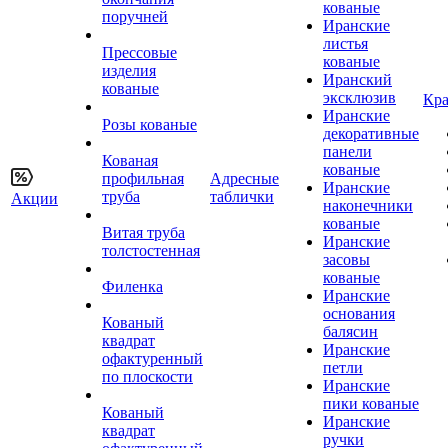
кованые
поручней
Иранские
листья
Прессовые
кованые
изделия
Иранский
кованые
эксклюзив
Кра
Иранские
Розы кованые
декоративные
панели
Кованая
кованые
профильная
Адресные
Иранские
труба
таблички
Акции
наконечники
кованые
Витая труба
Иранские
толстостенная
засовы
кованые
Филенка
Иранские
основания
Кованый
балясин
квадрат
Иранские
офактуренный
петли
по плоскости
Иранские
пики кованые
Кованый
Иранские
квадрат
ручки