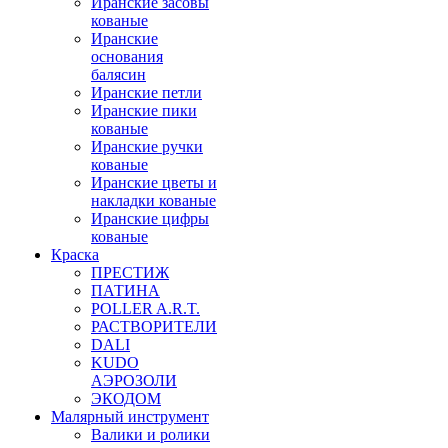
Иранские засовы
кованые
Иранские
основания
балясин
Иранские петли
Иранские пики
кованые
Иранские ручки
кованые
Иранские цветы и
накладки кованые
Иранские цифры
кованые
Краска
ПРЕСТИЖ
ПАТИНА
POLLER A.R.T.
РАСТВОРИТЕЛИ
DALI
KUDO
АЭРОЗОЛИ
ЭКОДОМ
Малярный инструмент
Валики и ролики