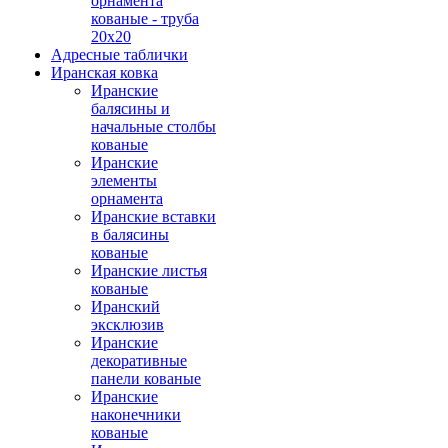
орнамента
кованые - труба
20х20
Адресные таблички
Иранская ковка
Иранские
балясины и
начальные столбы
кованые
Иранские
элементы
орнамента
Иранские вставки
в балясины
кованые
Иранские листья
кованые
Иранский
эксклюзив
Иранские
декоративные
панели кованые
Иранские
наконечники
кованые