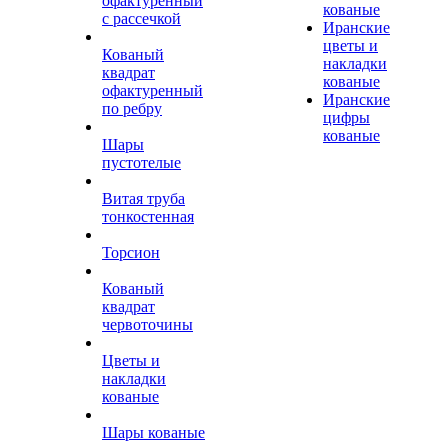
офактуренный
кованые
с рассечкой
Иранские
цветы и
Кованый
накладки
квадрат
кованые
офактуренный
Иранские
по ребру
цифры
кованые
Шары
пустотелые
Витая труба
тонкостенная
Торсион
Кованый
квадрат
червоточины
Цветы и
накладки
кованые
Шары кованые