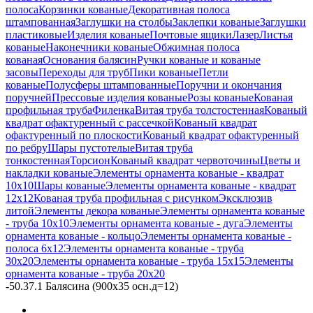
полоса
Корзинки кованые
Декоративная полоса
штампованная
Заглушки на столбы
Заклепки кованые
Заглушки
пластиковые
Изделия кованые
Почтовые ящики
Лазер
Листья
кованые
Наконечники кованые
Обжимная полоса
кованая
Основания балясин
Ручки кованые и кованые
засовы
Переходы для труб
Пики кованые
Петли
кованые
Полусферы штампованные
Поручни и окончания
поручней
Прессовые изделия кованые
Розы кованые
Кованая
профильная труба
Филенка
Витая труба толстостенная
Кованый
квадрат офактуренный с рассечкой
Кованый квадрат
офактуренный по плоскости
Кованый квадрат офактуренный
по ребру
Шары пустотелые
Витая труба
тонкостенная
Торсион
Кованый квадрат червоточины
Цветы и
накладки кованые
Элементы орнамента кованые - квадрат
10х10
Шары кованые
Элементы орнамента кованые - квадрат
12х12
Кованая труба профильная с рисунком
Эксклюзив
литой
Элементы декора кованые
Элементы орнамента кованые
- труба 10х10
Элементы орнамента кованые - дуга
Элементы
орнамента кованые - кольцо
Элементы орнамента кованые -
полоса 6х12
Элементы орнамента кованые - труба
30х20
Элементы орнамента кованые - труба 15х15
Элементы
орнамента кованые - труба 20х20
-
50.37.1 Балясина (900х35 осн.д=12)