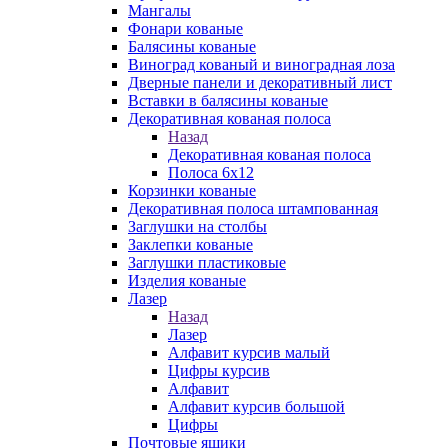
Мангалы
Фонари кованые
Балясины кованые
Виноград кованый и виноградная лоза
Дверные панели и декоративный лист
Вставки в балясины кованые
Декоративная кованая полоса
Назад
Декоративная кованая полоса
Полоса 6х12
Корзинки кованые
Декоративная полоса штампованная
Заглушки на столбы
Заклепки кованые
Заглушки пластиковые
Изделия кованые
Лазер
Назад
Лазер
Алфавит курсив малый
Цифры курсив
Алфавит
Алфавит курсив большой
Цифры
Почтовые ящики