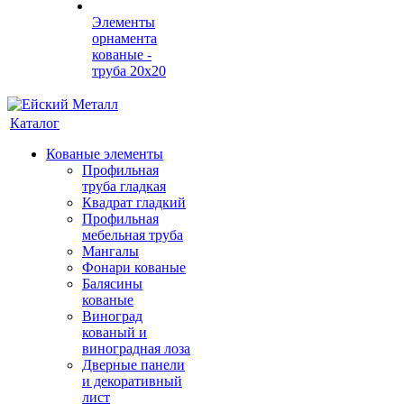
Элементы
орнамента
кованые -
труба 20х20
Каталог
Кованые элементы
Профильная
труба гладкая
Квадрат гладкий
Профильная
мебельная труба
Мангалы
Фонари кованые
Балясины
кованые
Виноград
кованый и
виноградная лоза
Дверные панели
и декоративный
лист