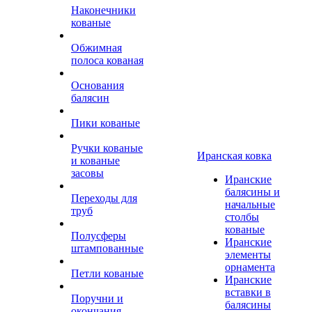
Наконечники
кованые
Обжимная
полоса кованая
Основания
балясин
Пики кованые
Ручки кованые
Иранская ковка
и кованые
засовы
Иранские
балясины и
Переходы для
начальные
труб
столбы
кованые
Полусферы
Иранские
штампованные
элементы
орнамента
Петли кованые
Иранские
вставки в
Поручни и
балясины
окончания