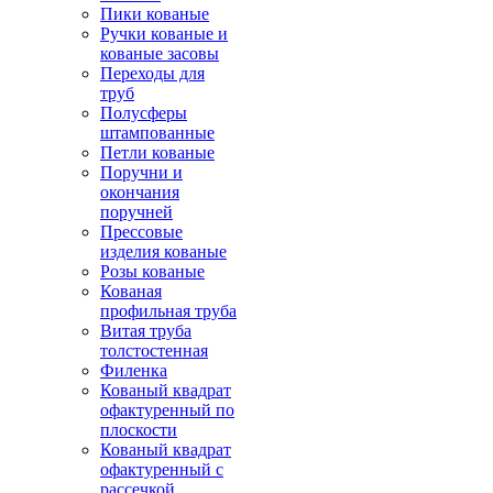
Пики кованые
Ручки кованые и
кованые засовы
Переходы для
труб
Полусферы
штампованные
Петли кованые
Поручни и
окончания
поручней
Прессовые
изделия кованые
Розы кованые
Кованая
профильная труба
Витая труба
толстостенная
Филенка
Кованый квадрат
офактуренный по
плоскости
Кованый квадрат
офактуренный с
рассечкой