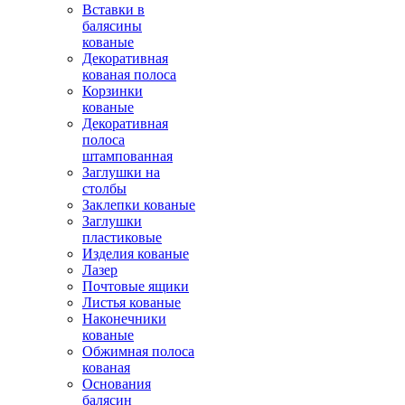
Вставки в
балясины
кованые
Декоративная
кованая полоса
Корзинки
кованые
Декоративная
полоса
штампованная
Заглушки на
столбы
Заклепки кованые
Заглушки
пластиковые
Изделия кованые
Лазер
Почтовые ящики
Листья кованые
Наконечники
кованые
Обжимная полоса
кованая
Основания
балясин