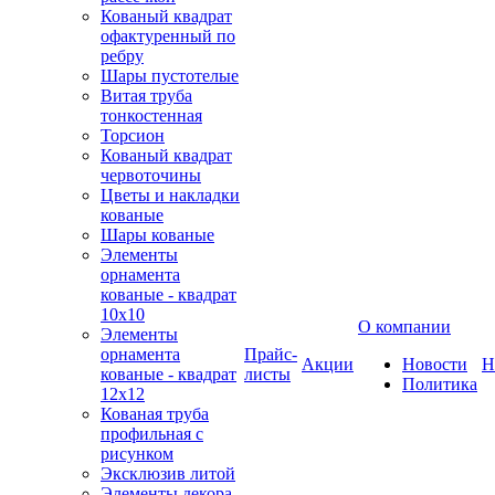
Кованый квадрат
офактуренный по
ребру
Шары пустотелые
Витая труба
тонкостенная
Торсион
Кованый квадрат
червоточины
Цветы и накладки
кованые
Шары кованые
Элементы
орнамента
кованые - квадрат
10х10
О компании
Элементы
орнамента
Прайс-
Акции
Новости
Н
кованые - квадрат
листы
Политика
12х12
Кованая труба
профильная с
рисунком
Эксклюзив литой
Элементы декора