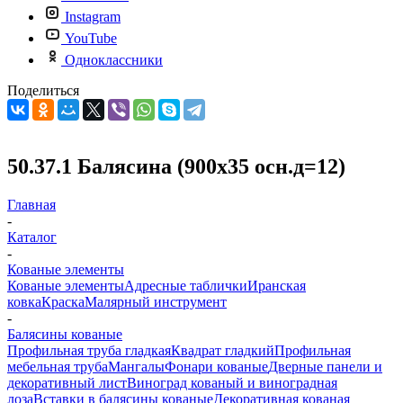
Instagram
YouTube
Одноклассники
Поделиться
50.37.1 Балясина (900х35 осн.д=12)
Главная
-
Каталог
-
Кованые элементы
Кованые элементы
Адресные таблички
Иранская
ковка
Краска
Малярный инструмент
-
Балясины кованые
Профильная труба гладкая
Квадрат гладкий
Профильная
мебельная труба
Мангалы
Фонари кованые
Дверные панели и
декоративный лист
Виноград кованый и виноградная
лоза
Вставки в балясины кованые
Декоративная кованая