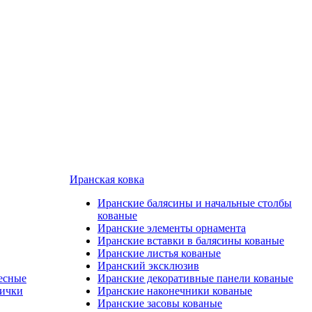
Иранская ковка
Иранские балясины и начальные столбы
кованые
Иранские элементы орнамента
Иранские вставки в балясины кованые
Иранские листья кованые
Иранский эксклюзив
есные
Иранские декоративные панели кованые
лички
Иранские наконечники кованые
Иранские засовы кованые