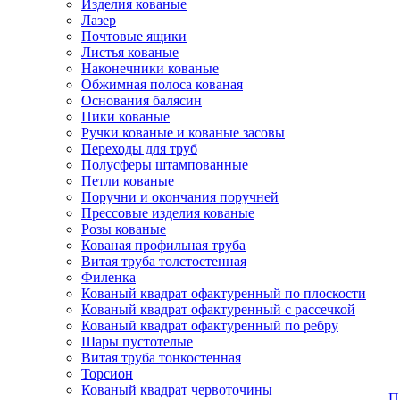
Изделия кованые
Лазер
Почтовые ящики
Листья кованые
Наконечники кованые
Обжимная полоса кованая
Основания балясин
Пики кованые
Ручки кованые и кованые засовы
Переходы для труб
Полусферы штампованные
Петли кованые
Поручни и окончания поручней
Прессовые изделия кованые
Розы кованые
Кованая профильная труба
Витая труба толстостенная
Филенка
Кованый квадрат офактуренный по плоскости
Кованый квадрат офактуренный с рассечкой
Кованый квадрат офактуренный по ребру
Шары пустотелые
Витая труба тонкостенная
Торсион
Кованый квадрат червоточины
П