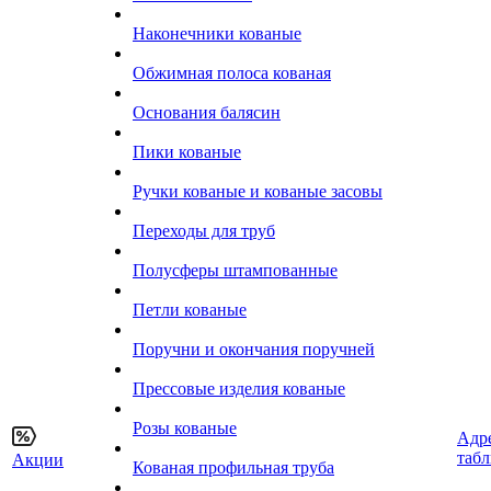
Наконечники кованые
Обжимная полоса кованая
Основания балясин
Пики кованые
Ручки кованые и кованые засовы
Переходы для труб
Полусферы штампованные
Петли кованые
Поручни и окончания поручней
Прессовые изделия кованые
Розы кованые
Адр
таб
Акции
Кованая профильная труба