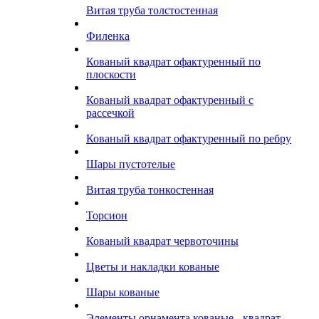
Витая труба толстостенная
Филенка
Кованый квадрат офактуренный по
плоскости
Кованый квадрат офактуренный с
рассечкой
Кованый квадрат офактуренный по ребру
Шары пустотелые
Витая труба тонкостенная
Торсион
Кованый квадрат червоточины
Цветы и накладки кованые
Шары кованые
Элементы орнамента кованые - квадрат