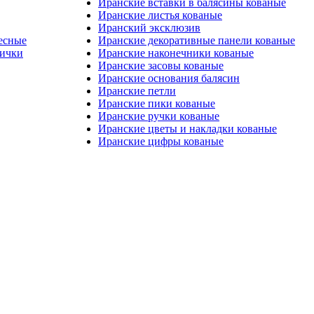
Иранские вставки в балясины кованые
Иранские листья кованые
Иранский эксклюзив
есные
Иранские декоративные панели кованые
лички
Иранские наконечники кованые
Иранские засовы кованые
Иранские основания балясин
Иранские петли
Иранские пики кованые
Иранские ручки кованые
Иранские цветы и накладки кованые
Иранские цифры кованые