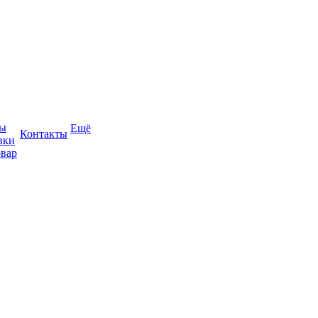
ты
Ещё
Контакты
вки
овар