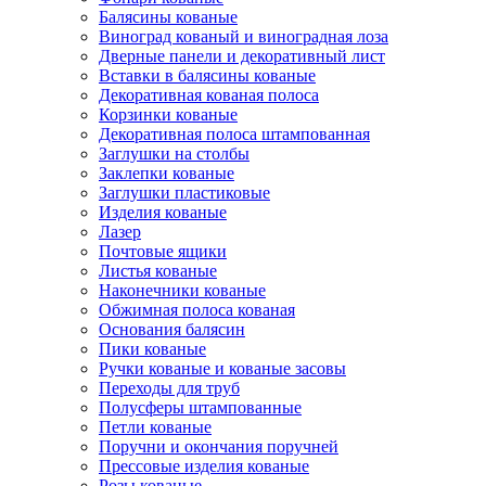
Балясины кованые
Виноград кованый и виноградная лоза
Дверные панели и декоративный лист
Вставки в балясины кованые
Декоративная кованая полоса
Корзинки кованые
Декоративная полоса штампованная
Заглушки на столбы
Заклепки кованые
Заглушки пластиковые
Изделия кованые
Лазер
Почтовые ящики
Листья кованые
Наконечники кованые
Обжимная полоса кованая
Основания балясин
Пики кованые
Ручки кованые и кованые засовы
Переходы для труб
Полусферы штампованные
Петли кованые
Поручни и окончания поручней
Прессовые изделия кованые
Розы кованые