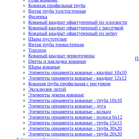
Кованая профильная труба
Витая труба толстостенная
Филенка
Кованый квадрат офактуренный по плоскости
Кованый квадрат офактуренный с рассечкой
Кованый квадрат офактуренный по ребру
Шары пустотелые
Витая труба тонкостенная
Торсион
Кованый квадрат червоточины
П
Цветы и накладки кованые
Шары кованые
Элементы орнамента кованые - квадрат 10х10
Элементы орнамента кованые - квадрат 12х12
Кованая труба профильная с рисунком
Эксклюзив литой
Элементы декора кованые
Элементы орнамента кованые - труба 10х10
Элементы орнамента кованые - дуга
Элементы орнамента кованые - кольцо
Элементы орнамента кованые - полоса 6х12
Элементы орнамента кованые - труба 15х15
Элементы орнамента кованые - труба 30х20
Элементы орнамента кованые - труба 20х20