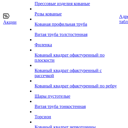
Прессовые изделия кованые
Розы кованые
Адр
таб
Акции
Кованая профильная труба
Витая труба толстостенная
Филенка
Кованый квадрат офактуренный по
плоскости
Кованый квадрат офактуренный с
рассечкой
Кованый квадрат офактуренный по ребру
Шары пустотелые
Витая труба тонкостенная
Торсион
Кованый квадрат червоточины