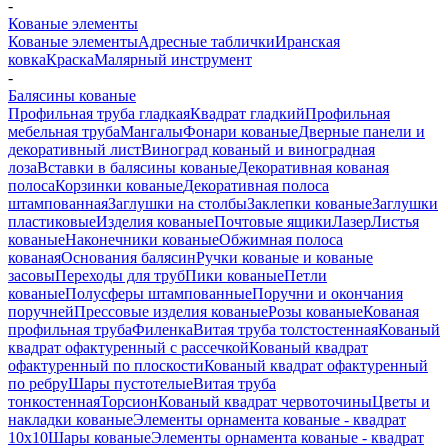
-
Кованые элементы
Кованые элементы
Адресные таблички
Иранская
ковка
Краска
Малярный инструмент
-
Балясины кованые
Профильная труба гладкая
Квадрат гладкий
Профильная
мебельная труба
Мангалы
Фонари кованые
Дверные панели и
декоративный лист
Виноград кованый и виноградная
лоза
Вставки в балясины кованые
Декоративная кованая
полоса
Корзинки кованые
Декоративная полоса
штампованная
Заглушки на столбы
Заклепки кованые
Заглушки
пластиковые
Изделия кованые
Почтовые ящики
Лазер
Листья
кованые
Наконечники кованые
Обжимная полоса
кованая
Основания балясин
Ручки кованые и кованые
засовы
Переходы для труб
Пики кованые
Петли
кованые
Полусферы штампованные
Поручни и окончания
поручней
Прессовые изделия кованые
Розы кованые
Кованая
профильная труба
Филенка
Витая труба толстостенная
Кованый
квадрат офактуренный с рассечкой
Кованый квадрат
офактуренный по плоскости
Кованый квадрат офактуренный
по ребру
Шары пустотелые
Витая труба
тонкостенная
Торсион
Кованый квадрат червоточины
Цветы и
накладки кованые
Элементы орнамента кованые - квадрат
10х10
Шары кованые
Элементы орнамента кованые - квадрат