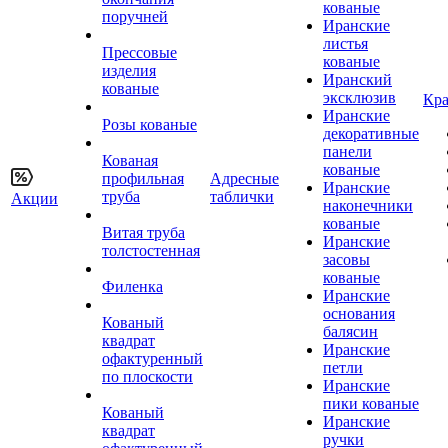
кованые
поручней
Иранские
листья
Прессовые
кованые
изделия
Иранский
кованые
эксклюзив
Кра
Иранские
Розы кованые
декоративные
панели
Кованая
кованые
профильная
Адресные
Иранские
труба
таблички
Акции
наконечники
кованые
Витая труба
Иранские
толстостенная
засовы
кованые
Филенка
Иранские
основания
Кованый
балясин
квадрат
Иранские
офактуренный
петли
по плоскости
Иранские
пики кованые
Кованый
Иранские
квадрат
ручки