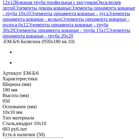
12х12
Кованая труба профильная с рисунком
Эксклюзив
литой
Элементы декора кованые
Элементы орнамента кованые
- труба 10х10
Элементы орнамента кованые - дуга
Элементы
орнамента кованые - кольцо
Элементы орнамента кованые -
полоса 6х12
Элементы орнамента кованые - труба
30х20
Элементы орнамента кованые - труба 15х15
Элементы
орнамента кованые - труба 20х20
-
ЕМ-Б/6 Балясина (950х180 кв.10)
Артикул:
ЕМ-Б/6
Характеристики
Ширина (мм)
180 мм
Высота (мм)
950
Основание (мм)
10х10 мм
Тип материала
Сталь,квадрат 10х10
683
руб.
/шт
Есть в наличии
(50)