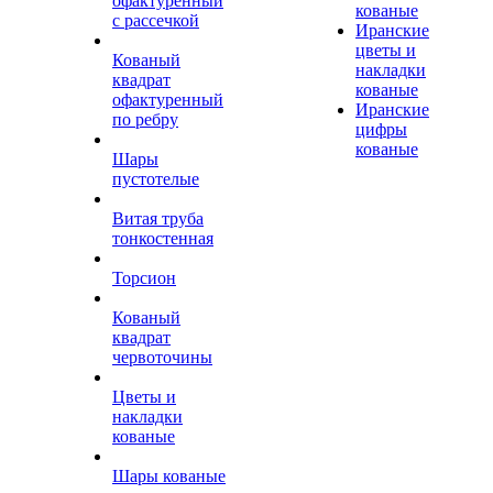
офактуренный
кованые
с рассечкой
Иранские
цветы и
Кованый
накладки
квадрат
кованые
офактуренный
Иранские
по ребру
цифры
кованые
Шары
пустотелые
Витая труба
тонкостенная
Торсион
Кованый
квадрат
червоточины
Цветы и
накладки
кованые
Шары кованые