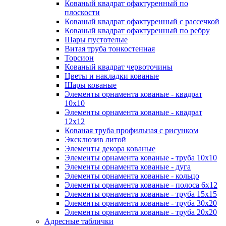
Кованый квадрат офактуренный по
плоскости
Кованый квадрат офактуренный с рассечкой
Кованый квадрат офактуренный по ребру
Шары пустотелые
Витая труба тонкостенная
Торсион
Кованый квадрат червоточины
Цветы и накладки кованые
Шары кованые
Элементы орнамента кованые - квадрат
10х10
Элементы орнамента кованые - квадрат
12х12
Кованая труба профильная с рисунком
Эксклюзив литой
Элементы декора кованые
Элементы орнамента кованые - труба 10х10
Элементы орнамента кованые - дуга
Элементы орнамента кованые - кольцо
Элементы орнамента кованые - полоса 6х12
Элементы орнамента кованые - труба 15х15
Элементы орнамента кованые - труба 30х20
Элементы орнамента кованые - труба 20х20
Адресные таблички