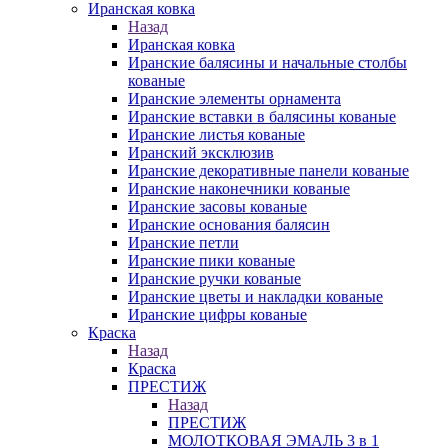
Иранская ковка
Назад
Иранская ковка
Иранские балясины и начальные столбы
кованые
Иранские элементы орнамента
Иранские вставки в балясины кованые
Иранские листья кованые
Иранский эксклюзив
Иранские декоративные панели кованые
Иранские наконечники кованые
Иранские засовы кованые
Иранские основания балясин
Иранские петли
Иранские пики кованые
Иранские ручки кованые
Иранские цветы и накладки кованые
Иранские цифры кованые
Краска
Назад
Краска
ПРЕСТИЖ
Назад
ПРЕСТИЖ
МОЛОТКОВАЯ ЭМАЛЬ 3 в 1