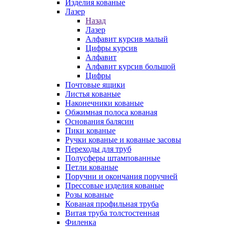
Изделия кованые
Лазер
Назад
Лазер
Алфавит курсив малый
Цифры курсив
Алфавит
Алфавит курсив большой
Цифры
Почтовые ящики
Листья кованые
Наконечники кованые
Обжимная полоса кованая
Основания балясин
Пики кованые
Ручки кованые и кованые засовы
Переходы для труб
Полусферы штампованные
Петли кованые
Поручни и окончания поручней
Прессовые изделия кованые
Розы кованые
Кованая профильная труба
Витая труба толстостенная
Филенка