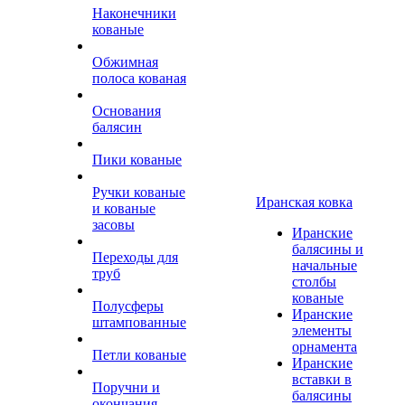
Наконечники
кованые
Обжимная
полоса кованая
Основания
балясин
Пики кованые
Ручки кованые
Иранская ковка
и кованые
засовы
Иранские
балясины и
Переходы для
начальные
труб
столбы
кованые
Полусферы
Иранские
штампованные
элементы
орнамента
Петли кованые
Иранские
вставки в
Поручни и
балясины
окончания