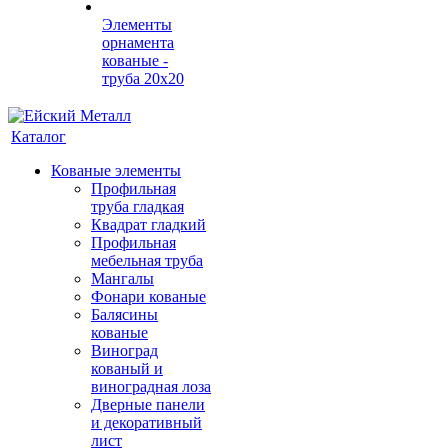
Элементы
орнамента
кованые -
труба 20х20
Каталог
Кованые элементы
Профильная
труба гладкая
Квадрат гладкий
Профильная
мебельная труба
Мангалы
Фонари кованые
Балясины
кованые
Виноград
кованый и
виноградная лоза
Дверные панели
и декоративный
лист