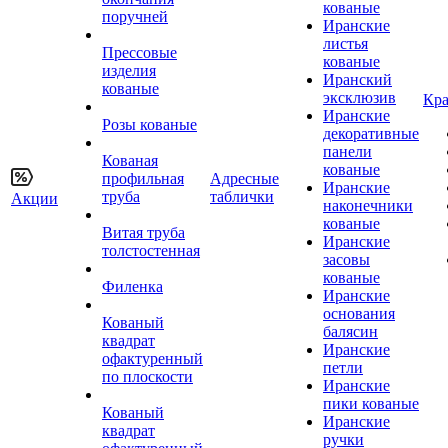
кованые
поручней
Иранские
листья
Прессовые
кованые
изделия
Иранский
кованые
эксклюзив
Кра
Иранские
Розы кованые
декоративные
панели
Кованая
кованые
профильная
Адресные
Иранские
труба
таблички
Акции
наконечники
кованые
Витая труба
Иранские
толстостенная
засовы
кованые
Филенка
Иранские
основания
Кованый
балясин
квадрат
Иранские
офактуренный
петли
по плоскости
Иранские
пики кованые
Кованый
Иранские
квадрат
ручки