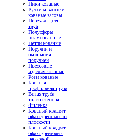
Пики кованые
Ручки кованые и
кованые засовы
Переходы для
труб
Полусферы
штампованные
Петли кованые
Поручни и
окончания
поручней
Прессовые
изделия кованые
Розы кованые
Кованая
профильная труба
Витая труба
толстостенная
Филенка
Кованый квадрат
офактуренный по
плоскости
Кованый квадрат
офактуренный с
рассечкой