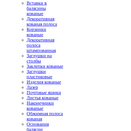
Вставки в
балясины
кованые
Декоративная
кованая полоса
Корзинки
кованые
Декоративная
полоса
штампованная
Заглушки на
столбы
Заклепки кованые
Заглушки
пластиковые
Изделия кованые
Лазер
Почтовые ящики
Листья кованые
Наконечники
кованые
Обжимная полоса
кованая
Основания
балясин