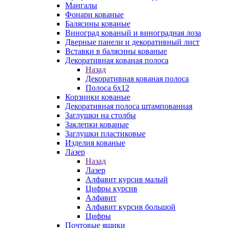
Мангалы
Фонари кованые
Балясины кованые
Виноград кованый и виноградная лоза
Дверные панели и декоративный лист
Вставки в балясины кованые
Декоративная кованая полоса
Назад
Декоративная кованая полоса
Полоса 6х12
Корзинки кованые
Декоративная полоса штампованная
Заглушки на столбы
Заклепки кованые
Заглушки пластиковые
Изделия кованые
Лазер
Назад
Лазер
Алфавит курсив малый
Цифры курсив
Алфавит
Алфавит курсив большой
Цифры
Почтовые ящики