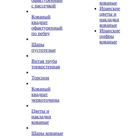
офактуренный
кованые
с рассечкой
Иранские
цветы и
Кованый
накладки
квадрат
кованые
офактуренный
Иранские
по ребру
цифры
кованые
Шары
пустотелые
Витая труба
тонкостенная
Торсион
Кованый
квадрат
червоточины
Цветы и
накладки
кованые
Шары кованые