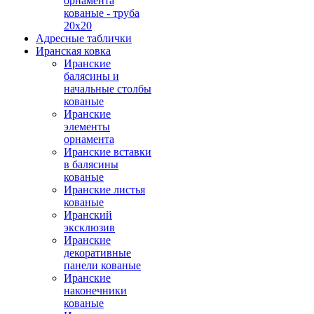
орнамента
кованые - труба
20х20
Адресные таблички
Иранская ковка
Иранские
балясины и
начальные столбы
кованые
Иранские
элементы
орнамента
Иранские вставки
в балясины
кованые
Иранские листья
кованые
Иранский
эксклюзив
Иранские
декоративные
панели кованые
Иранские
наконечники
кованые