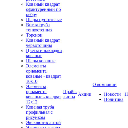
Кованый квадрат
офактуренный по
ребру
Шары пустотелые
Витая труба
тонкостенная
Торсион
Кованый квадрат
червоточины
Цветы и накладки
кованые
Шары кованые
Элементы
орнамента
кованые - квадрат
10х10
О компании
Элементы
орнамента
Прайс-
Акции
Новости
Н
кованые - квадрат
листы
Политика
12х12
Кованая труба
профильная с
рисунком
Эксклюзив литой
Элементы декора