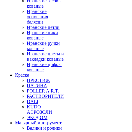
Иранские засовы
кованые
Иранские
основания
балясин
Иранские петли
Иранские пики
кованые
Иранские ручки
кованые
Иранские цветы и
накладки кованые
Иранские цифры
кованые
Краска
ПРЕСТИЖ
ПАТИНА
POLLER A.R.T.
РАСТВОРИТЕЛИ
DALI
KUDO
АЭРОЗОЛИ
ЭКОДОМ
Малярный инструмент
Валики и ролики