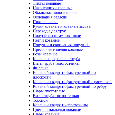
Листья кованые
Наконечники кованые
Обжимная полоса кованая
Основания балясин
Пики кованые
Ручки кованые и кованые засовы
Переходы для труб
Полусферы штампованные
Петли кованые
Поручни и окончания поручней
Прессовые изделия кованые
Розы кованые
Кованая профильная труба
Витая труба толстостенная
Филенка
Кованый квадрат офактуренный по
плоскости
Кованый квадрат офактуренный с рассечкой
Кованый квадрат офактуренный по ребру
Шары пустотелые
Витая труба тонкостенная
Торсион
Кованый квадрат червоточины
Цветы и накладки кованые
Шары кованые