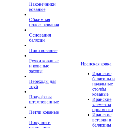
Наконечники
кованые
Обжимная
полоса кованая
Основания
балясин
Пики кованые
Ручки кованые
Иранская ковка
и кованые
засовы
Иранские
балясины и
Переходы для
начальные
труб
столбы
кованые
Полусферы
Иранские
штампованные
элементы
орнамента
Петли кованые
Иранские
вставки в
Поручни и
балясины
окончания