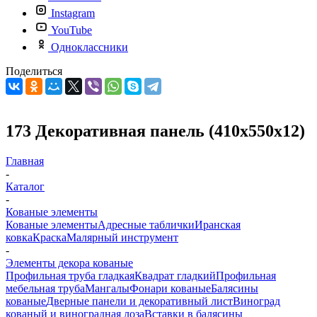
Instagram
YouTube
Одноклассники
Поделиться
173 Декоративная панель (410х550х12)
Главная
-
Каталог
-
Кованые элементы
Кованые элементы
Адресные таблички
Иранская
ковка
Краска
Малярный инструмент
-
Элементы декора кованые
Профильная труба гладкая
Квадрат гладкий
Профильная
мебельная труба
Мангалы
Фонари кованые
Балясины
кованые
Дверные панели и декоративный лист
Виноград
кованый и виноградная лоза
Вставки в балясины