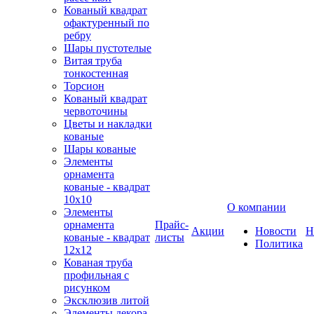
Кованый квадрат
офактуренный по
ребру
Шары пустотелые
Витая труба
тонкостенная
Торсион
Кованый квадрат
червоточины
Цветы и накладки
кованые
Шары кованые
Элементы
орнамента
кованые - квадрат
10х10
О компании
Элементы
орнамента
Прайс-
Акции
Новости
Н
кованые - квадрат
листы
Политика
12х12
Кованая труба
профильная с
рисунком
Эксклюзив литой
Элементы декора