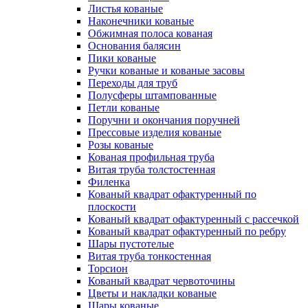
Листья кованые
Наконечники кованые
Обжимная полоса кованая
Основания балясин
Пики кованые
Ручки кованые и кованые засовы
Переходы для труб
Полусферы штампованные
Петли кованые
Поручни и окончания поручней
Прессовые изделия кованые
Розы кованые
Кованая профильная труба
Витая труба толстостенная
Филенка
Кованый квадрат офактуренный по
плоскости
Кованый квадрат офактуренный с рассечкой
Кованый квадрат офактуренный по ребру
Шары пустотелые
Витая труба тонкостенная
Торсион
Кованый квадрат червоточины
Цветы и накладки кованые
Шары кованые