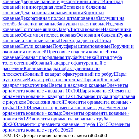
кованые
Дверные панели и декоративный лист
Виноград
кованый и виноградная лоза
Вставки в балясины
кованые
Декоративная кованая полоса
Корзинки
кованые
Декоративная полоса штампованная
Заглушки на
столбы
Заклепки кованые
Заглушки пластиковые
Изделия
кованые
Почтовые ящики
Лазер
Листья кованые
Наконечники
кованые
Обжимная полоса кованая
Основания балясин
Ручки
кованые и кованые засовы
Переходы для труб
Пики
кованые
Петли кованые
Полусферы штампованные
Поручни и
окончания поручней
Прессовые изделия кованые
Розы
кованые
Кованая профильная труба
Филенка
Витая труба
толстостенная
Кованый квадрат офактуренный с
рассечкой
Кованый квадрат офактуренный по
плоскости
Кованый квадрат офактуренный по ребру
Шары
пустотелые
Витая труба тонкостенная
Торсион
Кованый
квадрат червоточины
Цветы и накладки кованые
Элементы
орнамента кованые - квадрат 10х10
Шары кованые
Элементы
орнамента кованые - квадрат 12х12
Кованая труба профильная
с рисунком
Эксклюзив литой
Элементы орнамента кованые -
труба 10х10
Элементы орнамента кованые - дуга
Элементы
орнамента кованые - кольцо
Элементы орнамента кованые -
полоса 6х12
Элементы орнамента кованые - труба
30х20
Элементы орнамента кованые - труба 15х15
Элементы
орнамента кованые - труба 20х20
-
ЕМ-137 Декоративная панель со львом (460х460