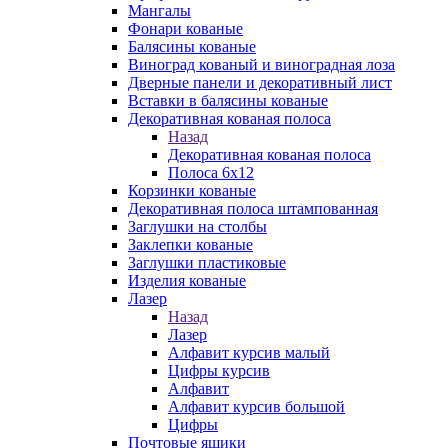
Мангалы
Фонари кованые
Балясины кованые
Виноград кованый и виноградная лоза
Дверные панели и декоративный лист
Вставки в балясины кованые
Декоративная кованая полоса
Назад
Декоративная кованая полоса
Полоса 6х12
Корзинки кованые
Декоративная полоса штампованная
Заглушки на столбы
Заклепки кованые
Заглушки пластиковые
Изделия кованые
Лазер
Назад
Лазер
Алфавит курсив малый
Цифры курсив
Алфавит
Алфавит курсив большой
Цифры
Почтовые ящики