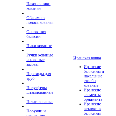
Наконечники
кованые
Обжимная
полоса кованая
Основания
балясин
Пики кованые
Ручки кованые
Иранская ковка
и кованые
засовы
Иранские
балясины и
Переходы для
начальные
труб
столбы
кованые
Полусферы
Иранские
штампованные
элементы
орнамента
Петли кованые
Иранские
вставки в
Поручни и
балясины
окончания