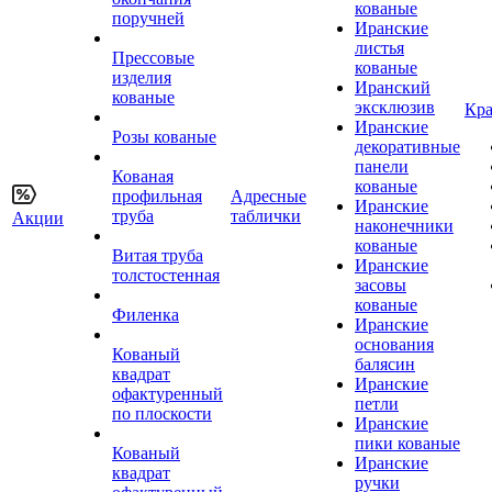
кованые
поручней
Иранские
листья
Прессовые
кованые
изделия
Иранский
кованые
эксклюзив
Кра
Иранские
Розы кованые
декоративные
панели
Кованая
кованые
профильная
Адресные
Иранские
труба
таблички
Акции
наконечники
кованые
Витая труба
Иранские
толстостенная
засовы
кованые
Филенка
Иранские
основания
Кованый
балясин
квадрат
Иранские
офактуренный
петли
по плоскости
Иранские
пики кованые
Кованый
Иранские
квадрат
ручки