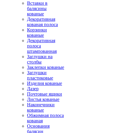
Вставки в
балясины
кованые
Декоративная
кованая полоса
Корзинки
кованые
Декоративная
полоса
штампованная
Заглушки на
столбы
Заклепки кованые
Заглушки
пластиковые
Изделия кованые
Лазер
Почтовые ящики
Листья кованые
Наконечники
кованые
Обжимная полоса
кованая
Основания
балясин