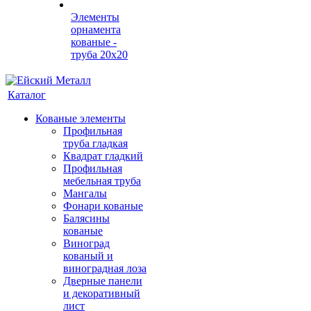
Элементы
орнамента
кованые -
труба 20х20
Каталог
Кованые элементы
Профильная
труба гладкая
Квадрат гладкий
Профильная
мебельная труба
Мангалы
Фонари кованые
Балясины
кованые
Виноград
кованый и
виноградная лоза
Дверные панели
и декоративный
лист