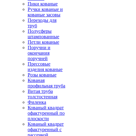
Пики кованые
Ручки кованые и
кованые засовы
Переходы для
труб
Полусферы
штампованные
Петли кованые
Поручни и
окончания
поручней
Прессовые
изделия кованые
Розы кованые
Кованая
профильная труба
Витая труба
толстостенная
Филенка
Кованый квадрат
офактуренный по
плоскости
Кованый квадрат
офактуренный с
рассечкой