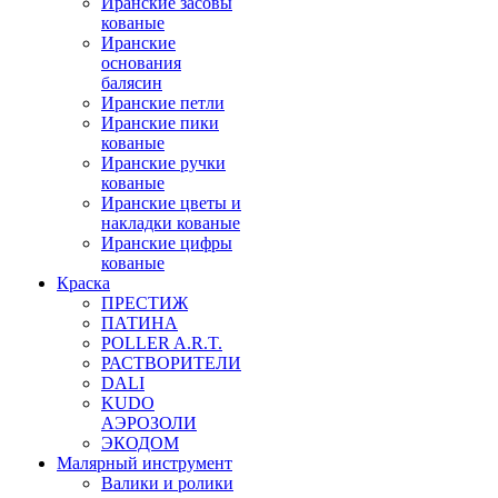
Иранские засовы
кованые
Иранские
основания
балясин
Иранские петли
Иранские пики
кованые
Иранские ручки
кованые
Иранские цветы и
накладки кованые
Иранские цифры
кованые
Краска
ПРЕСТИЖ
ПАТИНА
POLLER A.R.T.
РАСТВОРИТЕЛИ
DALI
KUDO
АЭРОЗОЛИ
ЭКОДОМ
Малярный инструмент
Валики и ролики