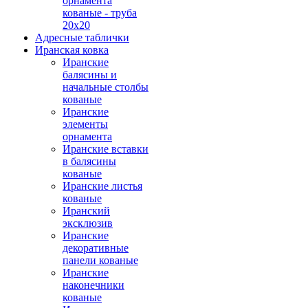
орнамента
кованые - труба
20х20
Адресные таблички
Иранская ковка
Иранские
балясины и
начальные столбы
кованые
Иранские
элементы
орнамента
Иранские вставки
в балясины
кованые
Иранские листья
кованые
Иранский
эксклюзив
Иранские
декоративные
панели кованые
Иранские
наконечники
кованые