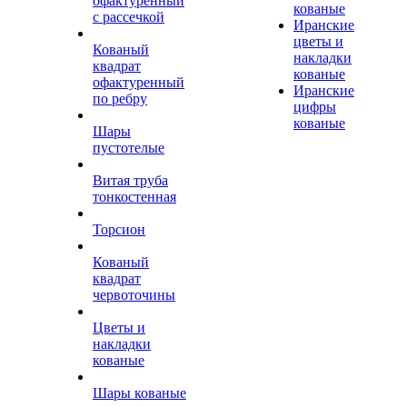
офактуренный
кованые
с рассечкой
Иранские
цветы и
Кованый
накладки
квадрат
кованые
офактуренный
Иранские
по ребру
цифры
кованые
Шары
пустотелые
Витая труба
тонкостенная
Торсион
Кованый
квадрат
червоточины
Цветы и
накладки
кованые
Шары кованые