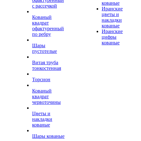
офактуренный
кованые
с рассечкой
Иранские
цветы и
Кованый
накладки
квадрат
кованые
офактуренный
Иранские
по ребру
цифры
кованые
Шары
пустотелые
Витая труба
тонкостенная
Торсион
Кованый
квадрат
червоточины
Цветы и
накладки
кованые
Шары кованые