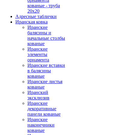
орнамента
кованые - труба
20х20
Адресные таблички
Иранская ковка
Иранские
балясины и
начальные столбы
кованые
Иранские
элементы
орнамента
Иранские вставки
в балясины
кованые
Иранские листья
кованые
Иранский
эксклюзив
Иранские
декоративные
панели кованые
Иранские
наконечники
кованые