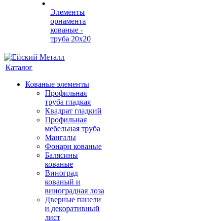
Элементы
орнамента
кованые -
труба 20х20
Каталог
Кованые элементы
Профильная
труба гладкая
Квадрат гладкий
Профильная
мебельная труба
Мангалы
Фонари кованые
Балясины
кованые
Виноград
кованый и
виноградная лоза
Дверные панели
и декоративный
лист