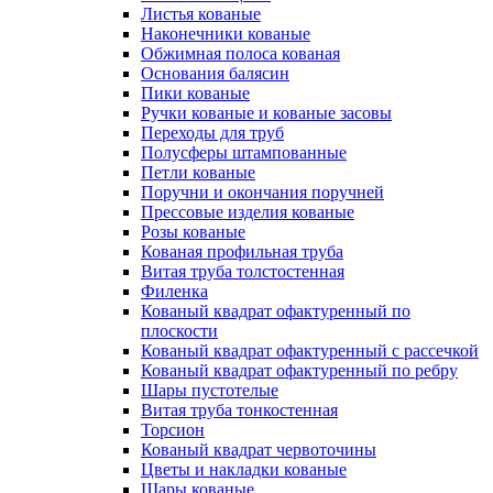
Листья кованые
Наконечники кованые
Обжимная полоса кованая
Основания балясин
Пики кованые
Ручки кованые и кованые засовы
Переходы для труб
Полусферы штампованные
Петли кованые
Поручни и окончания поручней
Прессовые изделия кованые
Розы кованые
Кованая профильная труба
Витая труба толстостенная
Филенка
Кованый квадрат офактуренный по
плоскости
Кованый квадрат офактуренный с рассечкой
Кованый квадрат офактуренный по ребру
Шары пустотелые
Витая труба тонкостенная
Торсион
Кованый квадрат червоточины
Цветы и накладки кованые
Шары кованые