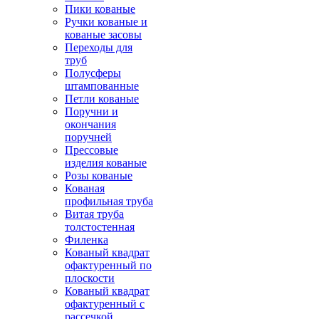
Пики кованые
Ручки кованые и
кованые засовы
Переходы для
труб
Полусферы
штампованные
Петли кованые
Поручни и
окончания
поручней
Прессовые
изделия кованые
Розы кованые
Кованая
профильная труба
Витая труба
толстостенная
Филенка
Кованый квадрат
офактуренный по
плоскости
Кованый квадрат
офактуренный с
рассечкой