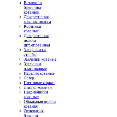
Вставки в
балясины
кованые
Декоративная
кованая полоса
Корзинки
кованые
Декоративная
полоса
штампованная
Заглушки на
столбы
Заклепки кованые
Заглушки
пластиковые
Изделия кованые
Лазер
Почтовые ящики
Листья кованые
Наконечники
кованые
Обжимная полоса
кованая
Основания
балясин