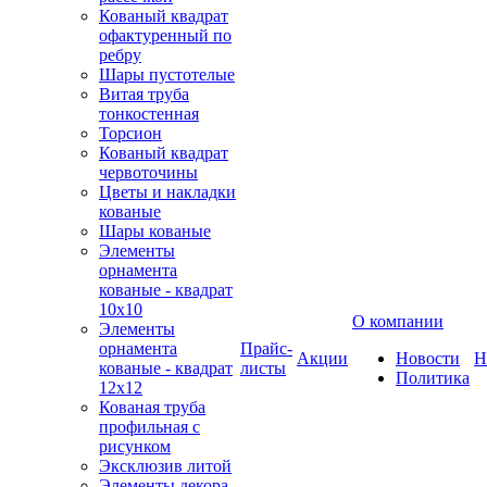
Кованый квадрат
офактуренный по
ребру
Шары пустотелые
Витая труба
тонкостенная
Торсион
Кованый квадрат
червоточины
Цветы и накладки
кованые
Шары кованые
Элементы
орнамента
кованые - квадрат
10х10
О компании
Элементы
орнамента
Прайс-
Акции
Новости
Н
кованые - квадрат
листы
Политика
12х12
Кованая труба
профильная с
рисунком
Эксклюзив литой
Элементы декора