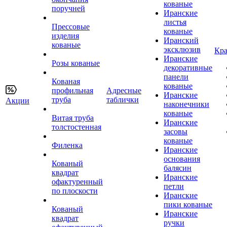
кованые
поручней
Иранские
листья
Прессовые
кованые
изделия
Иранский
кованые
эксклюзив
Кра
Иранские
Розы кованые
декоративные
панели
Кованая
кованые
профильная
Адресные
Иранские
труба
таблички
Акции
наконечники
кованые
Витая труба
Иранские
толстостенная
засовы
кованые
Филенка
Иранские
основания
Кованый
балясин
квадрат
Иранские
офактуренный
петли
по плоскости
Иранские
пики кованые
Кованый
Иранские
квадрат
ручки