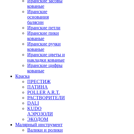
Иранские засовы
кованые
Иранские
основания
балясин
Иранские петли
Иранские пики
кованые
Иранские ручки
кованые
Иранские цветы и
накладки кованые
Иранские цифры
кованые
Краска
ПРЕСТИЖ
ПАТИНА
POLLER A.R.T.
РАСТВОРИТЕЛИ
DALI
KUDO
АЭРОЗОЛИ
ЭКОДОМ
Малярный инструмент
Валики и ролики