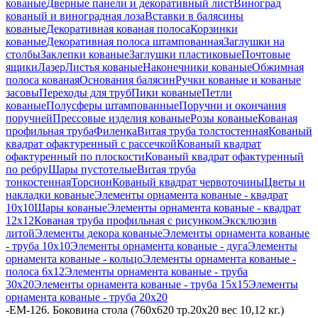
кованые
Дверные панели и декоративный лист
Виноград
кованый и виноградная лоза
Вставки в балясины
кованые
Декоративная кованая полоса
Корзинки
кованые
Декоративная полоса штампованная
Заглушки на
столбы
Заклепки кованые
Заглушки пластиковые
Почтовые
ящики
Лазер
Листья кованые
Наконечники кованые
Обжимная
полоса кованая
Основания балясин
Ручки кованые и кованые
засовы
Переходы для труб
Пики кованые
Петли
кованые
Полусферы штампованные
Поручни и окончания
поручней
Прессовые изделия кованые
Розы кованые
Кованая
профильная труба
Филенка
Витая труба толстостенная
Кованый
квадрат офактуренный с рассечкой
Кованый квадрат
офактуренный по плоскости
Кованый квадрат офактуренный
по ребру
Шары пустотелые
Витая труба
тонкостенная
Торсион
Кованый квадрат червоточины
Цветы и
накладки кованые
Элементы орнамента кованые - квадрат
10х10
Шары кованые
Элементы орнамента кованые - квадрат
12х12
Кованая труба профильная с рисунком
Эксклюзив
литой
Элементы декора кованые
Элементы орнамента кованые
- труба 10х10
Элементы орнамента кованые - дуга
Элементы
орнамента кованые - кольцо
Элементы орнамента кованые -
полоса 6х12
Элементы орнамента кованые - труба
30х20
Элементы орнамента кованые - труба 15х15
Элементы
орнамента кованые - труба 20х20
-
ЕМ-126. Боковина стола (760х620 тр.20х20 вес 10,12 кг.)