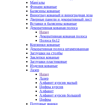
Мангалы
Фонари кованые
Балясины кованые
Виноград кованый и виноградная лоза
Дверные панели и декоративный лист
Вставки в балясины кованые
Декоративная кованая полоса
Назад
Декоративная кованая полоса
Полоса 6х12
Корзинки кованые
Декоративная полоса штампованная
Заглушки на столбы
Заклепки кованые
Заглушки пластиковые
Изделия кованые
Лазер
Назад
Лазер
Алфавит курсив малый
Цифры курсив
Алфавит
Алфавит курсив большой
Цифры
Почтовые ящики