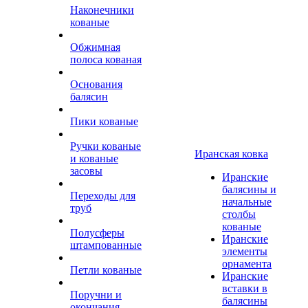
Наконечники
кованые
Обжимная
полоса кованая
Основания
балясин
Пики кованые
Ручки кованые
Иранская ковка
и кованые
засовы
Иранские
балясины и
Переходы для
начальные
труб
столбы
кованые
Полусферы
Иранские
штампованные
элементы
орнамента
Петли кованые
Иранские
вставки в
Поручни и
балясины
окончания