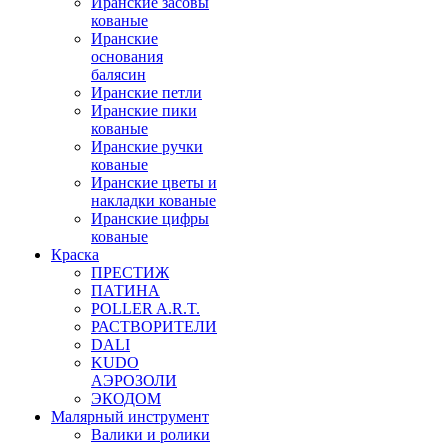
Иранские засовы
кованые
Иранские
основания
балясин
Иранские петли
Иранские пики
кованые
Иранские ручки
кованые
Иранские цветы и
накладки кованые
Иранские цифры
кованые
Краска
ПРЕСТИЖ
ПАТИНА
POLLER A.R.T.
РАСТВОРИТЕЛИ
DALI
KUDO
АЭРОЗОЛИ
ЭКОДОМ
Малярный инструмент
Валики и ролики