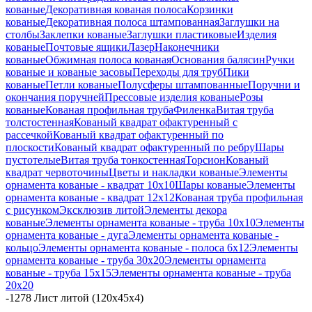
кованые
Декоративная кованая полоса
Корзинки
кованые
Декоративная полоса штампованная
Заглушки на
столбы
Заклепки кованые
Заглушки пластиковые
Изделия
кованые
Почтовые ящики
Лазер
Наконечники
кованые
Обжимная полоса кованая
Основания балясин
Ручки
кованые и кованые засовы
Переходы для труб
Пики
кованые
Петли кованые
Полусферы штампованные
Поручни и
окончания поручней
Прессовые изделия кованые
Розы
кованые
Кованая профильная труба
Филенка
Витая труба
толстостенная
Кованый квадрат офактуренный с
рассечкой
Кованый квадрат офактуренный по
плоскости
Кованый квадрат офактуренный по ребру
Шары
пустотелые
Витая труба тонкостенная
Торсион
Кованый
квадрат червоточины
Цветы и накладки кованые
Элементы
орнамента кованые - квадрат 10х10
Шары кованые
Элементы
орнамента кованые - квадрат 12х12
Кованая труба профильная
с рисунком
Эксклюзив литой
Элементы декора
кованые
Элементы орнамента кованые - труба 10х10
Элементы
орнамента кованые - дуга
Элементы орнамента кованые -
кольцо
Элементы орнамента кованые - полоса 6х12
Элементы
орнамента кованые - труба 30х20
Элементы орнамента
кованые - труба 15х15
Элементы орнамента кованые - труба
20х20
-
1278 Лист литой (120х45х4)