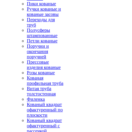
Пики кованые
Ручки кованые и
кованые засовы
Переходы для
труб
Полусферы
штампованные
Петли кованые
Поручни и
окончания
поручней
Прессовые
изделия кованые
Розы кованые
Кованая
профильная труба
Витая труба
толстостенная
Филенка
Кованый квадрат
офактуренный по
плоскости
Кованый квадрат
офактуренный с
рассечкой