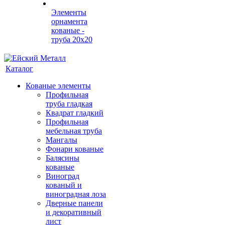
Элементы
орнамента
кованые -
труба 20х20
Каталог
Кованые элементы
Профильная
труба гладкая
Квадрат гладкий
Профильная
мебельная труба
Мангалы
Фонари кованые
Балясины
кованые
Виноград
кованый и
виноградная лоза
Дверные панели
и декоративный
лист