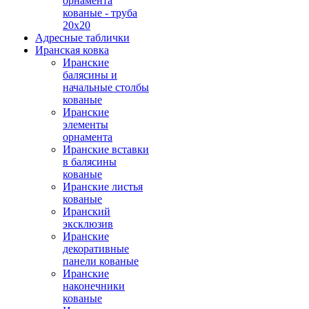
орнамента
кованые - труба
20х20
Адресные таблички
Иранская ковка
Иранские
балясины и
начальные столбы
кованые
Иранские
элементы
орнамента
Иранские вставки
в балясины
кованые
Иранские листья
кованые
Иранский
эксклюзив
Иранские
декоративные
панели кованые
Иранские
наконечники
кованые