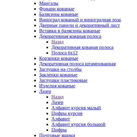
Мангалы
Фонари кованые
Балясины кованые
Виноград кованый и виноградная лоза
Дверные панели и декоративный лист
Вставки в балясины кованые
Декоративная кованая полоса
Назад
Декоративная кованая полоса
Полоса 6х12
Корзинки кованые
Декоративная полоса штампованная
Заглушки на столбы
Заклепки кованые
Заглушки пластиковые
Изделия кованые
Лазер
Назад
Лазер
Алфавит курсив малый
Цифры курсив
Алфавит
Алфавит курсив большой
Цифры
Почтовые ящики