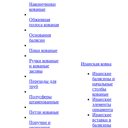
Наконечники
кованые
Обжимная
полоса кованая
Основания
балясин
Пики кованые
Ручки кованые
Иранская ковка
и кованые
засовы
Иранские
балясины и
Переходы для
начальные
труб
столбы
кованые
Полусферы
Иранские
штампованные
элементы
орнамента
Петли кованые
Иранские
вставки в
Поручни и
балясины
окончания