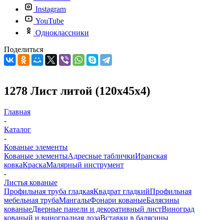
Instagram
YouTube
Одноклассники
Поделиться
1278 Лист литой (120х45х4)
Главная
-
Каталог
-
Кованые элементы
Кованые элементы
Адресные таблички
Иранская
ковка
Краска
Малярный инструмент
-
Листья кованые
Профильная труба гладкая
Квадрат гладкий
Профильная
мебельная труба
Мангалы
Фонари кованые
Балясины
кованые
Дверные панели и декоративный лист
Виноград
кованый и виноградная лоза
Вставки в балясины