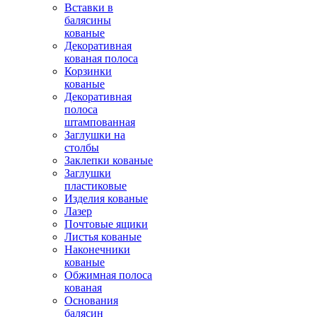
Вставки в
балясины
кованые
Декоративная
кованая полоса
Корзинки
кованые
Декоративная
полоса
штампованная
Заглушки на
столбы
Заклепки кованые
Заглушки
пластиковые
Изделия кованые
Лазер
Почтовые ящики
Листья кованые
Наконечники
кованые
Обжимная полоса
кованая
Основания
балясин