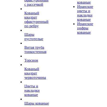
офактуренный
кованые
с рассечкой
Иранские
цветы и
Кованый
накладки
квадрат
кованые
офактуренный
Иранские
по ребру
цифры
кованые
Шары
пустотелые
Витая труба
тонкостенная
Торсион
Кованый
квадрат
червоточины
Цветы и
накладки
кованые
Шары кованые