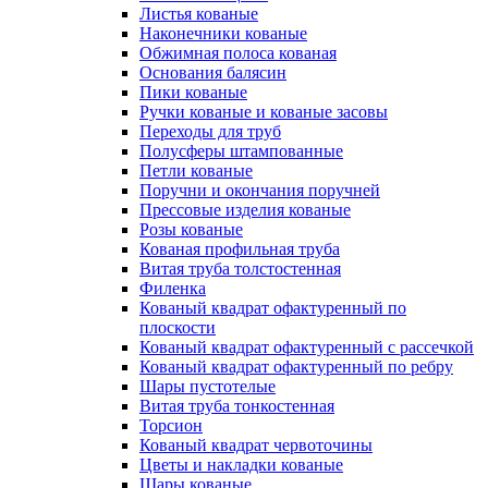
Листья кованые
Наконечники кованые
Обжимная полоса кованая
Основания балясин
Пики кованые
Ручки кованые и кованые засовы
Переходы для труб
Полусферы штампованные
Петли кованые
Поручни и окончания поручней
Прессовые изделия кованые
Розы кованые
Кованая профильная труба
Витая труба толстостенная
Филенка
Кованый квадрат офактуренный по
плоскости
Кованый квадрат офактуренный с рассечкой
Кованый квадрат офактуренный по ребру
Шары пустотелые
Витая труба тонкостенная
Торсион
Кованый квадрат червоточины
Цветы и накладки кованые
Шары кованые