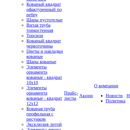
Кованый квадрат
офактуренный по
ребру
Шары пустотелые
Витая труба
тонкостенная
Торсион
Кованый квадрат
червоточины
Цветы и накладки
кованые
Шары кованые
Элементы
орнамента
кованые - квадрат
10х10
О компании
Элементы
орнамента
Прайс-
Акции
Новости
Н
кованые - квадрат
листы
Политика
12х12
Кованая труба
профильная с
рисунком
Эксклюзив литой
Элементы декора