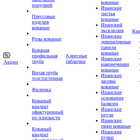
кованые
поручней
Иранские
листья
Прессовые
кованые
изделия
Иранский
кованые
эксклюзив
Кра
Иранские
Розы кованые
декоративные
панели
Кованая
кованые
профильная
Адресные
Иранские
труба
таблички
Акции
наконечники
кованые
Витая труба
Иранские
толстостенная
засовы
кованые
Филенка
Иранские
основания
Кованый
балясин
квадрат
Иранские
офактуренный
петли
по плоскости
Иранские
пики кованые
Кованый
Иранские
квадрат
ручки