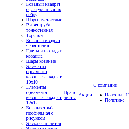
Кованый квадрат
офактуренный по
ребру
Шары пустотелые
Витая труба
тонкостенная
Торсион
Кованый квадрат
червоточины
Цветы и накладки
кованые
Шары кованые
Элементы
орнамента
кованые - квадрат
10х10
О компании
Элементы
орнамента
Прайс-
Акции
Новости
Н
кованые - квадрат
листы
Политика
12х12
Кованая труба
профильная с
рисунком
Эксклюзив литой
Элементы декора