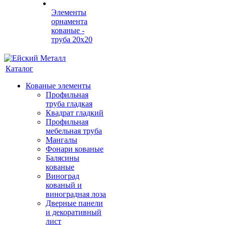
Элементы
орнамента
кованые -
труба 20х20
Каталог
Кованые элементы
Профильная
труба гладкая
Квадрат гладкий
Профильная
мебельная труба
Мангалы
Фонари кованые
Балясины
кованые
Виноград
кованый и
виноградная лоза
Дверные панели
и декоративный
лист