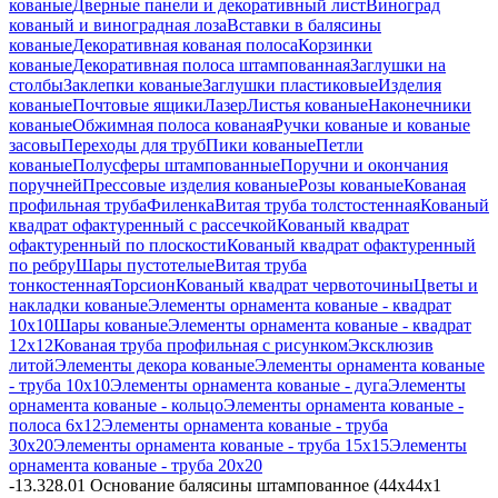
кованые
Дверные панели и декоративный лист
Виноград
кованый и виноградная лоза
Вставки в балясины
кованые
Декоративная кованая полоса
Корзинки
кованые
Декоративная полоса штампованная
Заглушки на
столбы
Заклепки кованые
Заглушки пластиковые
Изделия
кованые
Почтовые ящики
Лазер
Листья кованые
Наконечники
кованые
Обжимная полоса кованая
Ручки кованые и кованые
засовы
Переходы для труб
Пики кованые
Петли
кованые
Полусферы штампованные
Поручни и окончания
поручней
Прессовые изделия кованые
Розы кованые
Кованая
профильная труба
Филенка
Витая труба толстостенная
Кованый
квадрат офактуренный с рассечкой
Кованый квадрат
офактуренный по плоскости
Кованый квадрат офактуренный
по ребру
Шары пустотелые
Витая труба
тонкостенная
Торсион
Кованый квадрат червоточины
Цветы и
накладки кованые
Элементы орнамента кованые - квадрат
10х10
Шары кованые
Элементы орнамента кованые - квадрат
12х12
Кованая труба профильная с рисунком
Эксклюзив
литой
Элементы декора кованые
Элементы орнамента кованые
- труба 10х10
Элементы орнамента кованые - дуга
Элементы
орнамента кованые - кольцо
Элементы орнамента кованые -
полоса 6х12
Элементы орнамента кованые - труба
30х20
Элементы орнамента кованые - труба 15х15
Элементы
орнамента кованые - труба 20х20
-
13.328.01 Основание балясины штампованное (44х44х1