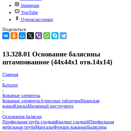
Instagram
YouTube
Одноклассники
Поделиться
13.328.01 Основание балясины
штампованное (44х44х1 отв.14х14)
Главная
-
Каталог
-
Кованые элементы
Кованые элементы
Адресные таблички
Иранская
ковка
Краска
Малярный инструмент
-
Основания балясин
Профильная труба гладкая
Квадрат гладкий
Профильная
мебельная труба
Мангалы
Фонари кованые
Балясины