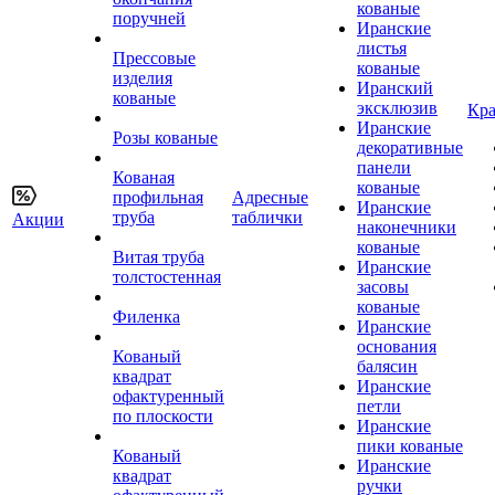
кованые
поручней
Иранские
листья
Прессовые
кованые
изделия
Иранский
кованые
эксклюзив
Кра
Иранские
Розы кованые
декоративные
панели
Кованая
кованые
профильная
Адресные
Иранские
труба
таблички
Акции
наконечники
кованые
Витая труба
Иранские
толстостенная
засовы
кованые
Филенка
Иранские
основания
Кованый
балясин
квадрат
Иранские
офактуренный
петли
по плоскости
Иранские
пики кованые
Кованый
Иранские
квадрат
ручки