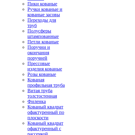
Пики кованые
Ручки кованые и
кованые засовы
Переходы для
труб
Полусферы
штампованные
Петли кованые
Поручни и
окончания
поручней
Прессовые
изделия кованые
Розы кованые
Кованая
профильная труба
Витая труба
толстостенная
Филенка
Кованый квадрат
офактуренный по
плоскости
Кованый квадрат
офактуренный с
рассечкой