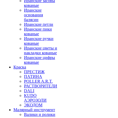
Иранские засовы
кованые
Иранские
основания
балясин
Иранские петли
Иранские пики
кованые
Иранские ручки
кованые
Иранские цветы и
накладки кованые
Иранские цифры
кованые
Краска
ПРЕСТИЖ
ПАТИНА
POLLER A.R.T.
РАСТВОРИТЕЛИ
DALI
KUDO
АЭРОЗОЛИ
ЭКОДОМ
Малярный инструмент
Валики и ролики