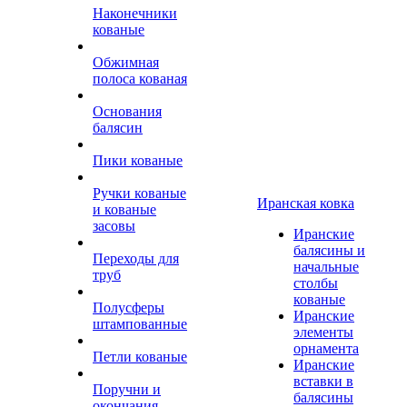
Наконечники
кованые
Обжимная
полоса кованая
Основания
балясин
Пики кованые
Ручки кованые
Иранская ковка
и кованые
засовы
Иранские
балясины и
Переходы для
начальные
труб
столбы
кованые
Полусферы
Иранские
штампованные
элементы
орнамента
Петли кованые
Иранские
вставки в
Поручни и
балясины
окончания