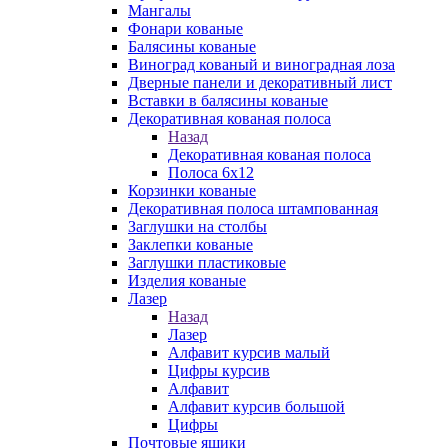
Мангалы
Фонари кованые
Балясины кованые
Виноград кованый и виноградная лоза
Дверные панели и декоративный лист
Вставки в балясины кованые
Декоративная кованая полоса
Назад
Декоративная кованая полоса
Полоса 6х12
Корзинки кованые
Декоративная полоса штампованная
Заглушки на столбы
Заклепки кованые
Заглушки пластиковые
Изделия кованые
Лазер
Назад
Лазер
Алфавит курсив малый
Цифры курсив
Алфавит
Алфавит курсив большой
Цифры
Почтовые ящики