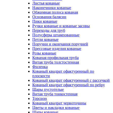
Листья кованые
Наконечники кованые
Обжимная полоса кованая
Основания балясин
Пики кованые
Ручки кованые и кованые засовы
Переходы для труб
Полусферы штампованные
Петли кованые
Поручни и окончания поручней
Прессовые изделия кованые
Розы кованые
Кованая профильная труба
Витая труба толстостенная
Филенка
Кованый квадрат офактуренный по
плоскости
Кованый квадрат офактуренный с рассечкой
Кованый квадрат офактуренный по ребру
Шары пустотелые
Витая труба тонкостенная
Торсион
Кованый квадрат червоточины
Цветы и накладки кованые
Шары кованые