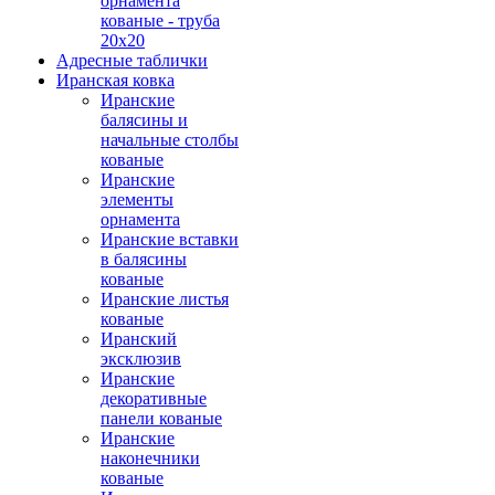
орнамента
кованые - труба
20х20
Адресные таблички
Иранская ковка
Иранские
балясины и
начальные столбы
кованые
Иранские
элементы
орнамента
Иранские вставки
в балясины
кованые
Иранские листья
кованые
Иранский
эксклюзив
Иранские
декоративные
панели кованые
Иранские
наконечники
кованые