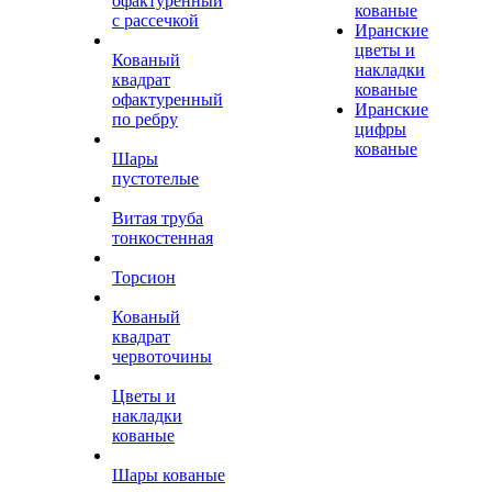
офактуренный
кованые
с рассечкой
Иранские
цветы и
Кованый
накладки
квадрат
кованые
офактуренный
Иранские
по ребру
цифры
кованые
Шары
пустотелые
Витая труба
тонкостенная
Торсион
Кованый
квадрат
червоточины
Цветы и
накладки
кованые
Шары кованые