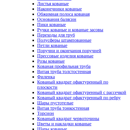
Листья кованые
Наконечники кованые
Обжимная полоса кованая
Основания балясин
Пики кованые
Ручки кованые и кованые засовы
Переходы для труб
Полусферы штампованные
Петли кованые
Поручни и окончания поручней
Прессовые изделия кованые
Розы кованые
Кованая профильная труба
Витая труба толстостенная
Филенка
Кованый квадрат офактуренный по
плоскости
Кованый квадрат офактуренный с рассечкой
Кованый квадрат офактуренный по ребру
Шары пустотелые
Витая труба тонкостенная
Торсион
Кованый квадрат червоточины
Цветы и накладки кованые
Шары кованые