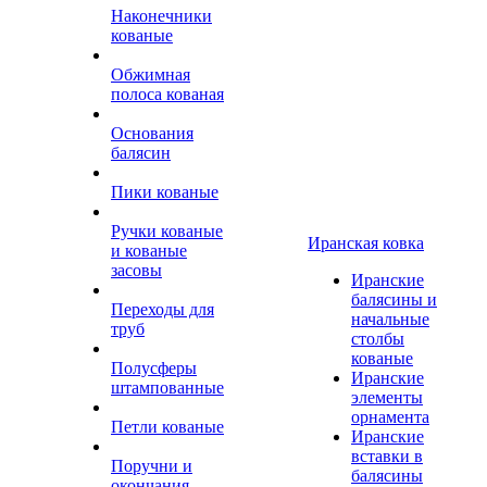
Наконечники
кованые
Обжимная
полоса кованая
Основания
балясин
Пики кованые
Ручки кованые
Иранская ковка
и кованые
засовы
Иранские
балясины и
Переходы для
начальные
труб
столбы
кованые
Полусферы
Иранские
штампованные
элементы
орнамента
Петли кованые
Иранские
вставки в
Поручни и
балясины
окончания