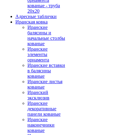
орнамента
кованые - труба
20х20
Адресные таблички
Иранская ковка
Иранские
балясины и
начальные столбы
кованые
Иранские
элементы
орнамента
Иранские вставки
в балясины
кованые
Иранские листья
кованые
Иранский
эксклюзив
Иранские
декоративные
панели кованые
Иранские
наконечники
кованые