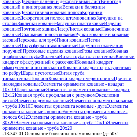
кованые
Дверные панели и декоративный лист
Виноград
кованый и виноградная лоза
Вставки в балясины
кованые
Декоративная кованая полоса
Корзинки
кованые
Декоративная полоса штампованная
Заглушки на
столбы
Заклепки кованые
Заглушки пластиковые
Изделия
кованые
Почтовые ящики
Лазер
Листья кованые
Наконечники
кованые
Обжимная полоса кованая
Ручки кованые и кованые
засовы
Переходы для труб
Пики кованые
Петли
кованые
Полусферы штампованные
Поручни и окончания
поручней
Прессовые изделия кованые
Розы кованые
Кованая
профильная труба
Филенка
Витая труба толстостенная
Кованый
квадрат офактуренный с рассечкой
Кованый квадрат
офактуренный по плоскости
Кованый квадрат офактуренный
по ребру
Шары пустотелые
Витая труба
тонкостенная
Торсион
Кованый квадрат червоточины
Цветы и
накладки кованые
Элементы орнамента кованые - квадрат
10х10
Шары кованые
Элементы орнамента кованые - квадрат
12х12
Кованая труба профильная с рисунком
Эксклюзив
литой
Элементы декора кованые
Элементы орнамента кованые
- труба 10х10
Элементы орнамента кованые - дуга
Элементы
орнамента кованые - кольцо
Элементы орнамента кованые -
полоса 6х12
Элементы орнамента кованые - труба
30х20
Элементы орнамента кованые - труба 15х15
Элементы
орнамента кованые - труба 20х20
-
13.347.01 Основание балясины штампованное (д=50х1