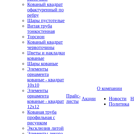
Кованый квадрат
офактуренный по
ребру
Шары пустотелые
Витая труба
тонкостенная
Торсион
Кованый квадрат
червоточины
Цветы и накладки
кованые
Шары кованые
Элементы
орнамента
кованые - квадрат
10х10
О компании
Элементы
орнамента
Прайс-
Акции
Новости
Н
кованые - квадрат
листы
Политика
12х12
Кованая труба
профильная с
рисунком
Эксклюзив литой
Элементы декора