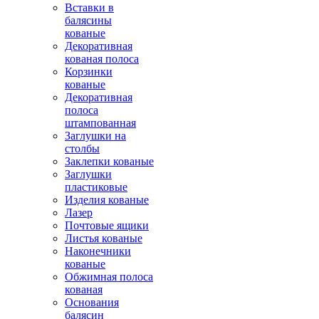
Вставки в
балясины
кованые
Декоративная
кованая полоса
Корзинки
кованые
Декоративная
полоса
штампованная
Заглушки на
столбы
Заклепки кованые
Заглушки
пластиковые
Изделия кованые
Лазер
Почтовые ящики
Листья кованые
Наконечники
кованые
Обжимная полоса
кованая
Основания
балясин