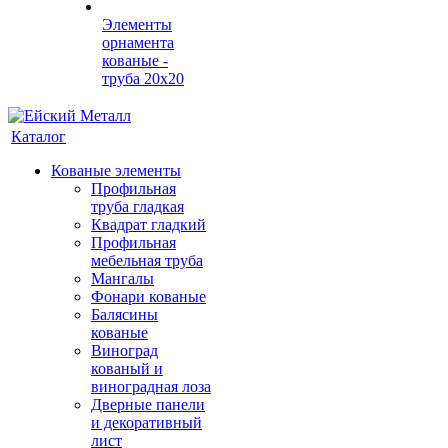
Элементы
орнамента
кованые -
труба 20х20
Каталог
Кованые элементы
Профильная
труба гладкая
Квадрат гладкий
Профильная
мебельная труба
Мангалы
Фонари кованые
Балясины
кованые
Виноград
кованый и
виноградная лоза
Дверные панели
и декоративный
лист