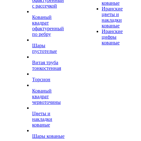
офактуренный
кованые
с рассечкой
Иранские
цветы и
Кованый
накладки
квадрат
кованые
офактуренный
Иранские
по ребру
цифры
кованые
Шары
пустотелые
Витая труба
тонкостенная
Торсион
Кованый
квадрат
червоточины
Цветы и
накладки
кованые
Шары кованые