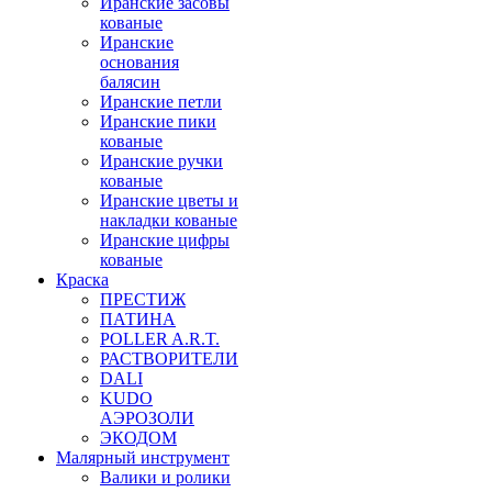
Иранские засовы
кованые
Иранские
основания
балясин
Иранские петли
Иранские пики
кованые
Иранские ручки
кованые
Иранские цветы и
накладки кованые
Иранские цифры
кованые
Краска
ПРЕСТИЖ
ПАТИНА
POLLER A.R.T.
РАСТВОРИТЕЛИ
DALI
KUDO
АЭРОЗОЛИ
ЭКОДОМ
Малярный инструмент
Валики и ролики