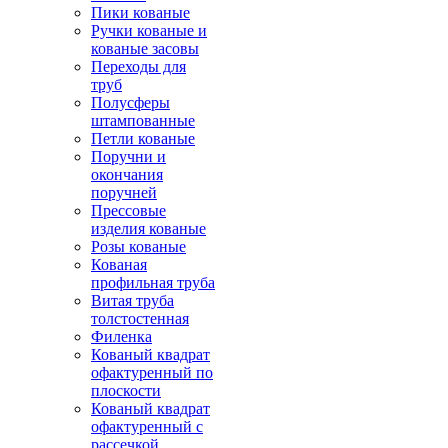
Пики кованые
Ручки кованые и
кованые засовы
Переходы для
труб
Полусферы
штампованные
Петли кованые
Поручни и
окончания
поручней
Прессовые
изделия кованые
Розы кованые
Кованая
профильная труба
Витая труба
толстостенная
Филенка
Кованый квадрат
офактуренный по
плоскости
Кованый квадрат
офактуренный с
рассечкой