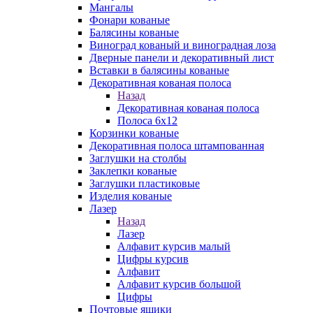
Мангалы
Фонари кованые
Балясины кованые
Виноград кованый и виноградная лоза
Дверные панели и декоративный лист
Вставки в балясины кованые
Декоративная кованая полоса
Назад
Декоративная кованая полоса
Полоса 6х12
Корзинки кованые
Декоративная полоса штампованная
Заглушки на столбы
Заклепки кованые
Заглушки пластиковые
Изделия кованые
Лазер
Назад
Лазер
Алфавит курсив малый
Цифры курсив
Алфавит
Алфавит курсив большой
Цифры
Почтовые ящики