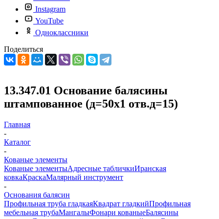
Instagram
YouTube
Одноклассники
Поделиться
13.347.01 Основание балясины
штампованное (д=50х1 отв.д=15)
Главная
-
Каталог
-
Кованые элементы
Кованые элементы
Адресные таблички
Иранская
ковка
Краска
Малярный инструмент
-
Основания балясин
Профильная труба гладкая
Квадрат гладкий
Профильная
мебельная труба
Мангалы
Фонари кованые
Балясины