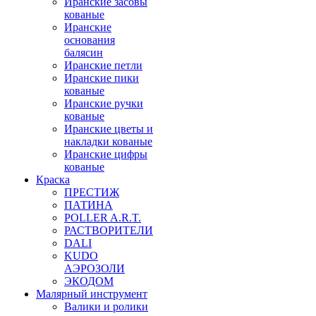
Иранские засовы
кованые
Иранские
основания
балясин
Иранские петли
Иранские пики
кованые
Иранские ручки
кованые
Иранские цветы и
накладки кованые
Иранские цифры
кованые
Краска
ПРЕСТИЖ
ПАТИНА
POLLER A.R.T.
РАСТВОРИТЕЛИ
DALI
KUDO
АЭРОЗОЛИ
ЭКОДОМ
Малярный инструмент
Валики и ролики