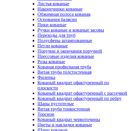
Листья кованые
Наконечники кованые
Обжимная полоса кованая
Основания балясин
Пики кованые
Ручки кованые и кованые засовы
Переходы для труб
Полусферы штампованные
Петли кованые
Поручни и окончания поручней
Прессовые изделия кованые
Розы кованые
Кованая профильная труба
Витая труба толстостенная
Филенка
Кованый квадрат офактуренный по
плоскости
Кованый квадрат офактуренный с рассечкой
Кованый квадрат офактуренный по ребру
Шары пустотелые
Витая труба тонкостенная
Торсион
Кованый квадрат червоточины
Цветы и накладки кованые
Шары кованые