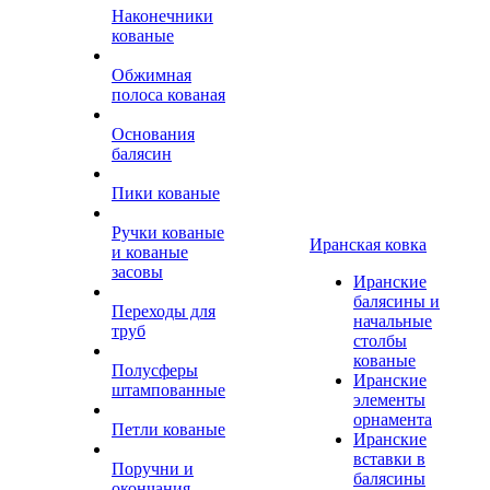
Наконечники
кованые
Обжимная
полоса кованая
Основания
балясин
Пики кованые
Ручки кованые
Иранская ковка
и кованые
засовы
Иранские
балясины и
Переходы для
начальные
труб
столбы
кованые
Полусферы
Иранские
штампованные
элементы
орнамента
Петли кованые
Иранские
вставки в
Поручни и
балясины
окончания