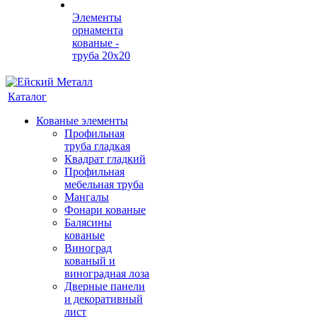
Элементы
орнамента
кованые -
труба 20х20
Каталог
Кованые элементы
Профильная
труба гладкая
Квадрат гладкий
Профильная
мебельная труба
Мангалы
Фонари кованые
Балясины
кованые
Виноград
кованый и
виноградная лоза
Дверные панели
и декоративный
лист