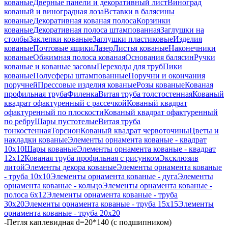
кованые
Дверные панели и декоративный лист
Виноград
кованый и виноградная лоза
Вставки в балясины
кованые
Декоративная кованая полоса
Корзинки
кованые
Декоративная полоса штампованная
Заглушки на
столбы
Заклепки кованые
Заглушки пластиковые
Изделия
кованые
Почтовые ящики
Лазер
Листья кованые
Наконечники
кованые
Обжимная полоса кованая
Основания балясин
Ручки
кованые и кованые засовы
Переходы для труб
Пики
кованые
Полусферы штампованные
Поручни и окончания
поручней
Прессовые изделия кованые
Розы кованые
Кованая
профильная труба
Филенка
Витая труба толстостенная
Кованый
квадрат офактуренный с рассечкой
Кованый квадрат
офактуренный по плоскости
Кованый квадрат офактуренный
по ребру
Шары пустотелые
Витая труба
тонкостенная
Торсион
Кованый квадрат червоточины
Цветы и
накладки кованые
Элементы орнамента кованые - квадрат
10х10
Шары кованые
Элементы орнамента кованые - квадрат
12х12
Кованая труба профильная с рисунком
Эксклюзив
литой
Элементы декора кованые
Элементы орнамента кованые
- труба 10х10
Элементы орнамента кованые - дуга
Элементы
орнамента кованые - кольцо
Элементы орнамента кованые -
полоса 6х12
Элементы орнамента кованые - труба
30х20
Элементы орнамента кованые - труба 15х15
Элементы
орнамента кованые - труба 20х20
-
Петля каплевидная d=20*140 (с подшипником)