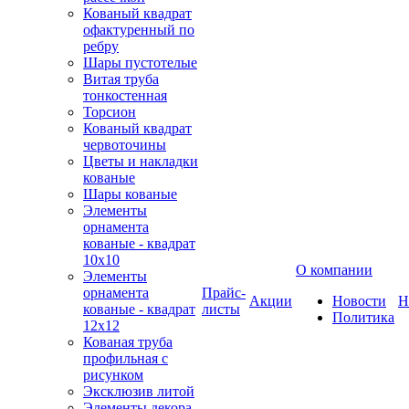
Кованый квадрат
офактуренный по
ребру
Шары пустотелые
Витая труба
тонкостенная
Торсион
Кованый квадрат
червоточины
Цветы и накладки
кованые
Шары кованые
Элементы
орнамента
кованые - квадрат
10х10
О компании
Элементы
орнамента
Прайс-
Акции
Новости
Н
кованые - квадрат
листы
Политика
12х12
Кованая труба
профильная с
рисунком
Эксклюзив литой
Элементы декора