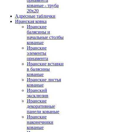
орнамента
кованые - труба
20х20
Адресные таблички
Иранская ковка
Иранские
балясины и
начальные столбы
кованые
Иранские
элементы
орнамента
Иранские вставки
в балясины
кованые
Иранские листья
кованые
Иранский
эксклюзив
Иранские
декоративные
панели кованые
Иранские
наконечники
кованые