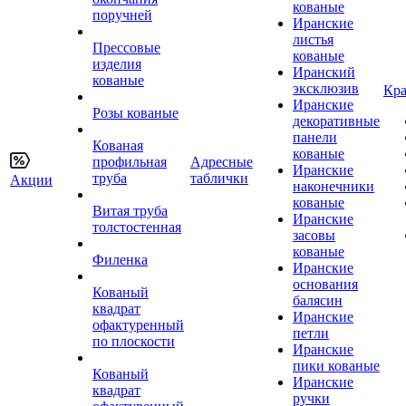
кованые
поручней
Иранские
листья
Прессовые
кованые
изделия
Иранский
кованые
эксклюзив
Кра
Иранские
Розы кованые
декоративные
панели
Кованая
кованые
профильная
Адресные
Иранские
труба
таблички
Акции
наконечники
кованые
Витая труба
Иранские
толстостенная
засовы
кованые
Филенка
Иранские
основания
Кованый
балясин
квадрат
Иранские
офактуренный
петли
по плоскости
Иранские
пики кованые
Кованый
Иранские
квадрат
ручки