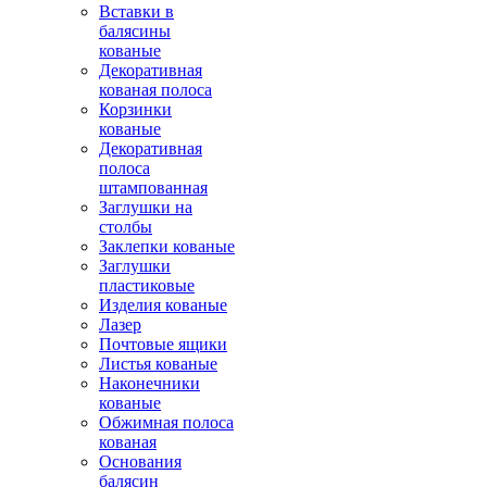
Вставки в
балясины
кованые
Декоративная
кованая полоса
Корзинки
кованые
Декоративная
полоса
штампованная
Заглушки на
столбы
Заклепки кованые
Заглушки
пластиковые
Изделия кованые
Лазер
Почтовые ящики
Листья кованые
Наконечники
кованые
Обжимная полоса
кованая
Основания
балясин