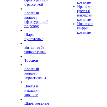
офактуренный
кованые
с рассечкой
Иранские
цветы и
Кованый
накладки
квадрат
кованые
офактуренный
Иранские
по ребру
цифры
кованые
Шары
пустотелые
Витая труба
тонкостенная
Торсион
Кованый
квадрат
червоточины
Цветы и
накладки
кованые
Шары кованые