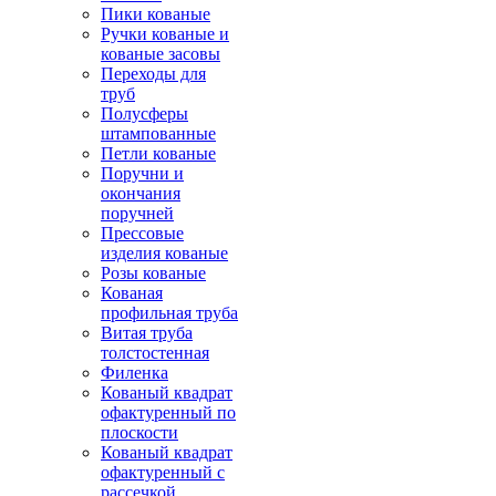
Пики кованые
Ручки кованые и
кованые засовы
Переходы для
труб
Полусферы
штампованные
Петли кованые
Поручни и
окончания
поручней
Прессовые
изделия кованые
Розы кованые
Кованая
профильная труба
Витая труба
толстостенная
Филенка
Кованый квадрат
офактуренный по
плоскости
Кованый квадрат
офактуренный с
рассечкой