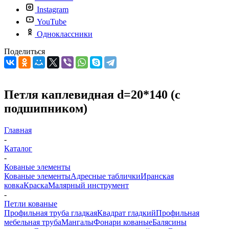
Instagram
YouTube
Одноклассники
Поделиться
Петля каплевидная d=20*140 (с
подшипником)
Главная
-
Каталог
-
Кованые элементы
Кованые элементы
Адресные таблички
Иранская
ковка
Краска
Малярный инструмент
-
Петли кованые
Профильная труба гладкая
Квадрат гладкий
Профильная
мебельная труба
Мангалы
Фонари кованые
Балясины