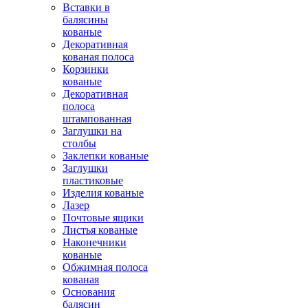
Вставки в
балясины
кованые
Декоративная
кованая полоса
Корзинки
кованые
Декоративная
полоса
штампованная
Заглушки на
столбы
Заклепки кованые
Заглушки
пластиковые
Изделия кованые
Лазер
Почтовые ящики
Листья кованые
Наконечники
кованые
Обжимная полоса
кованая
Основания
балясин