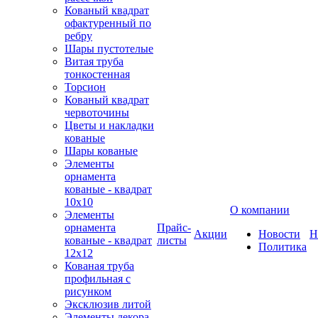
Кованый квадрат
офактуренный по
ребру
Шары пустотелые
Витая труба
тонкостенная
Торсион
Кованый квадрат
червоточины
Цветы и накладки
кованые
Шары кованые
Элементы
орнамента
кованые - квадрат
10х10
О компании
Элементы
орнамента
Прайс-
Акции
Новости
Н
кованые - квадрат
листы
Политика
12х12
Кованая труба
профильная с
рисунком
Эксклюзив литой
Элементы декора