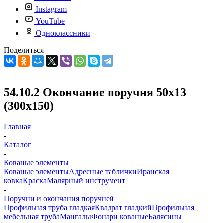
Instagram
YouTube
Одноклассники
Поделиться
54.10.2 Окончание поручня 50х13
(300х150)
Главная
-
Каталог
-
Кованые элементы
Кованые элементы
Адресные таблички
Иранская
ковка
Краска
Малярный инструмент
-
Поручни и окончания поручней
Профильная труба гладкая
Квадрат гладкий
Профильная
мебельная труба
Мангалы
Фонари кованые
Балясины