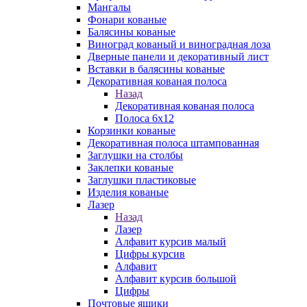
Мангалы
Фонари кованые
Балясины кованые
Виноград кованый и виноградная лоза
Дверные панели и декоративный лист
Вставки в балясины кованые
Декоративная кованая полоса
Назад
Декоративная кованая полоса
Полоса 6х12
Корзинки кованые
Декоративная полоса штампованная
Заглушки на столбы
Заклепки кованые
Заглушки пластиковые
Изделия кованые
Лазер
Назад
Лазер
Алфавит курсив малый
Цифры курсив
Алфавит
Алфавит курсив большой
Цифры
Почтовые ящики