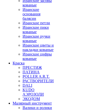
Иранские засовы
кованые
Иранские
основания
балясин
Иранские петли
Иранские пики
кованые
Иранские ручки
кованые
Иранские цветы и
накладки кованые
Иранские цифры
кованые
Краска
ПРЕСТИЖ
ПАТИНА
POLLER A.R.T.
РАСТВОРИТЕЛИ
DALI
KUDO
АЭРОЗОЛИ
ЭКОДОМ
Малярный инструмент
Валики и ролики