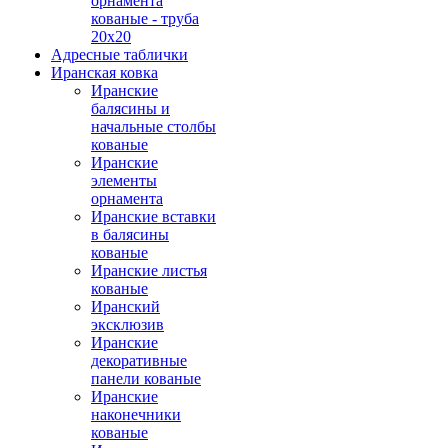
орнамента
кованые - труба
20х20
Адресные таблички
Иранская ковка
Иранские
балясины и
начальные столбы
кованые
Иранские
элементы
орнамента
Иранские вставки
в балясины
кованые
Иранские листья
кованые
Иранский
эксклюзив
Иранские
декоративные
панели кованые
Иранские
наконечники
кованые