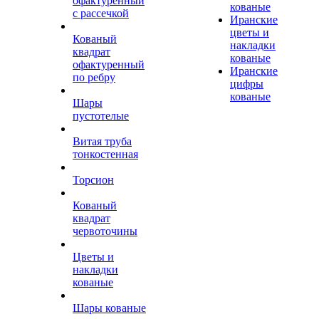
офактуренный
кованые
с рассечкой
Иранские
цветы и
Кованый
накладки
квадрат
кованые
офактуренный
Иранские
по ребру
цифры
кованые
Шары
пустотелые
Витая труба
тонкостенная
Торсион
Кованый
квадрат
червоточины
Цветы и
накладки
кованые
Шары кованые