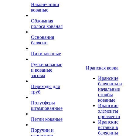
Наконечники
кованые
Обжимная
полоса кованая
Основания
балясин
Пики кованые
Ручки кованые
Иранская ковка
и кованые
засовы
Иранские
балясины и
Переходы для
начальные
труб
столбы
кованые
Полусферы
Иранские
штампованные
элементы
орнамента
Петли кованые
Иранские
вставки в
Поручни и
балясины
окончания