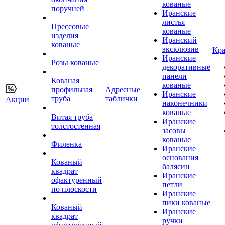
кованые
поручней
Иранские
листья
Прессовые
кованые
изделия
Иранский
кованые
эксклюзив
Кра
Иранские
Розы кованые
декоративные
панели
Кованая
кованые
профильная
Адресные
Иранские
труба
таблички
Акции
наконечники
кованые
Витая труба
Иранские
толстостенная
засовы
кованые
Филенка
Иранские
основания
Кованый
балясин
квадрат
Иранские
офактуренный
петли
по плоскости
Иранские
пики кованые
Кованый
Иранские
квадрат
ручки