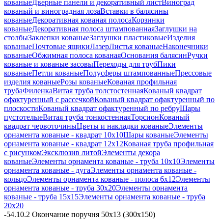
кованые
Дверные панели и декоративный лист
Виноград
кованый и виноградная лоза
Вставки в балясины
кованые
Декоративная кованая полоса
Корзинки
кованые
Декоративная полоса штампованная
Заглушки на
столбы
Заклепки кованые
Заглушки пластиковые
Изделия
кованые
Почтовые ящики
Лазер
Листья кованые
Наконечники
кованые
Обжимная полоса кованая
Основания балясин
Ручки
кованые и кованые засовы
Переходы для труб
Пики
кованые
Петли кованые
Полусферы штампованные
Прессовые
изделия кованые
Розы кованые
Кованая профильная
труба
Филенка
Витая труба толстостенная
Кованый квадрат
офактуренный с рассечкой
Кованый квадрат офактуренный по
плоскости
Кованый квадрат офактуренный по ребру
Шары
пустотелые
Витая труба тонкостенная
Торсион
Кованый
квадрат червоточины
Цветы и накладки кованые
Элементы
орнамента кованые - квадрат 10х10
Шары кованые
Элементы
орнамента кованые - квадрат 12х12
Кованая труба профильная
с рисунком
Эксклюзив литой
Элементы декора
кованые
Элементы орнамента кованые - труба 10х10
Элементы
орнамента кованые - дуга
Элементы орнамента кованые -
кольцо
Элементы орнамента кованые - полоса 6х12
Элементы
орнамента кованые - труба 30х20
Элементы орнамента
кованые - труба 15х15
Элементы орнамента кованые - труба
20х20
-
54.10.2 Окончание поручня 50х13 (300х150)