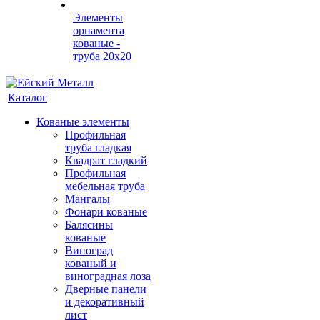
Элементы
орнамента
кованые -
труба 20х20
Каталог
Кованые элементы
Профильная
труба гладкая
Квадрат гладкий
Профильная
мебельная труба
Мангалы
Фонари кованые
Балясины
кованые
Виноград
кованый и
виноградная лоза
Дверные панели
и декоративный
лист