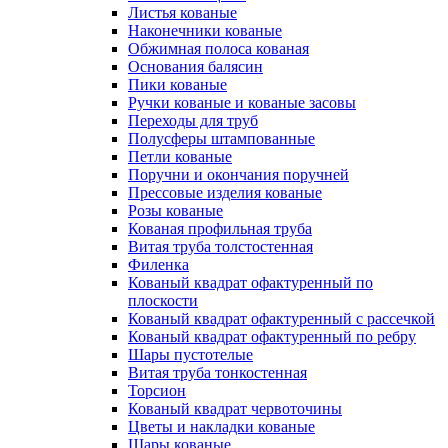
Листья кованые
Наконечники кованые
Обжимная полоса кованая
Основания балясин
Пики кованые
Ручки кованые и кованые засовы
Переходы для труб
Полусферы штампованные
Петли кованые
Поручни и окончания поручней
Прессовые изделия кованые
Розы кованые
Кованая профильная труба
Витая труба толстостенная
Филенка
Кованый квадрат офактуренный по
плоскости
Кованый квадрат офактуренный с рассечкой
Кованый квадрат офактуренный по ребру
Шары пустотелые
Витая труба тонкостенная
Торсион
Кованый квадрат червоточины
Цветы и накладки кованые
Шары кованые