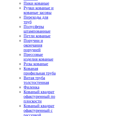
Пики кованые
Ручки кованые и
кованые засовы
Переходы для
труб
Полусферы
штампованные
Петли кованые
Поручни и
окончания
поручней
Прессовые
изделия кованые
Розы кованые
Кованая
профильная труба
Витая труба
толстостенная
Филенка
Кованый квадрат
офактуренный по
плоскости
Кованый квадрат
офактуренный с
рассечкой