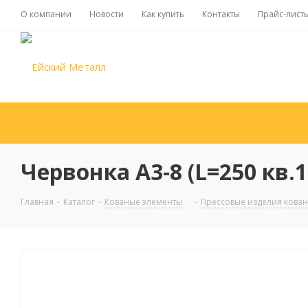
О компании
Новости
Как купить
Контакты
Прайс-лист
Червонка А3-8 (L=250 кв.1
Главная
-
Каталог
-
Кованые элементы
-
Прессовые изделия кова