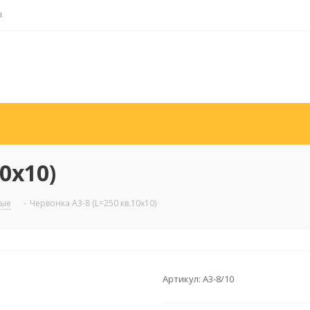
ы
0х10)
ные
-
Червонка А3-8 (L=250 кв.10х10)
Артикул:
А3-8/10