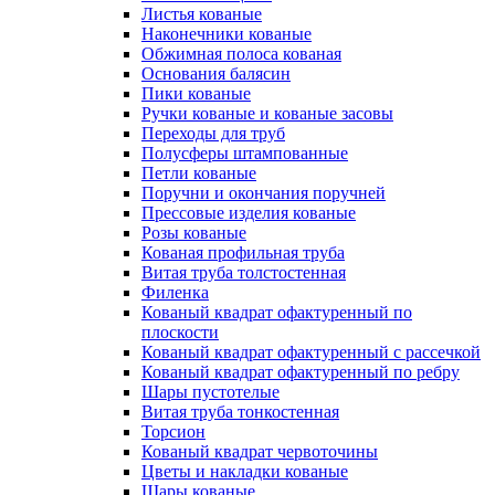
Листья кованые
Наконечники кованые
Обжимная полоса кованая
Основания балясин
Пики кованые
Ручки кованые и кованые засовы
Переходы для труб
Полусферы штампованные
Петли кованые
Поручни и окончания поручней
Прессовые изделия кованые
Розы кованые
Кованая профильная труба
Витая труба толстостенная
Филенка
Кованый квадрат офактуренный по
плоскости
Кованый квадрат офактуренный с рассечкой
Кованый квадрат офактуренный по ребру
Шары пустотелые
Витая труба тонкостенная
Торсион
Кованый квадрат червоточины
Цветы и накладки кованые
Шары кованые