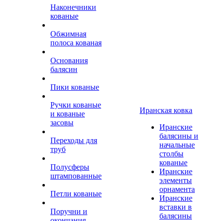
Наконечники
кованые
Обжимная
полоса кованая
Основания
балясин
Пики кованые
Ручки кованые
Иранская ковка
и кованые
засовы
Иранские
балясины и
Переходы для
начальные
труб
столбы
кованые
Полусферы
Иранские
штампованные
элементы
орнамента
Петли кованые
Иранские
вставки в
Поручни и
балясины
окончания