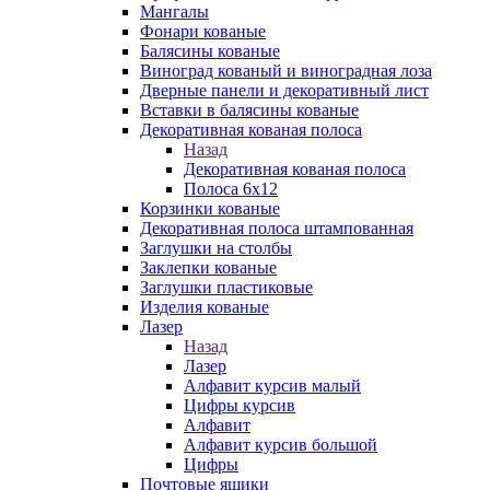
Мангалы
Фонари кованые
Балясины кованые
Виноград кованый и виноградная лоза
Дверные панели и декоративный лист
Вставки в балясины кованые
Декоративная кованая полоса
Назад
Декоративная кованая полоса
Полоса 6х12
Корзинки кованые
Декоративная полоса штампованная
Заглушки на столбы
Заклепки кованые
Заглушки пластиковые
Изделия кованые
Лазер
Назад
Лазер
Алфавит курсив малый
Цифры курсив
Алфавит
Алфавит курсив большой
Цифры
Почтовые ящики