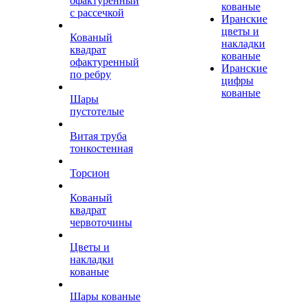
офактуренный
кованые
с рассечкой
Иранские
цветы и
Кованый
накладки
квадрат
кованые
офактуренный
Иранские
по ребру
цифры
кованые
Шары
пустотелые
Витая труба
тонкостенная
Торсион
Кованый
квадрат
червоточины
Цветы и
накладки
кованые
Шары кованые