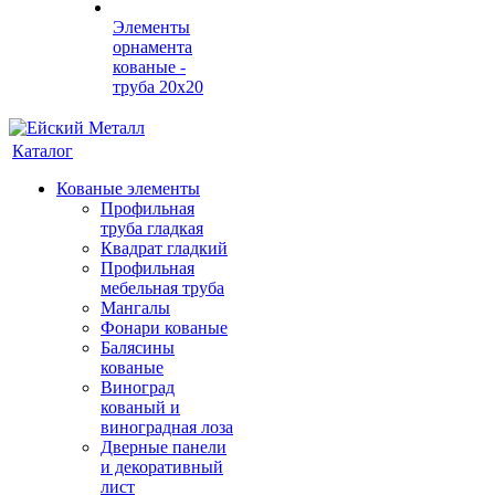
Элементы
орнамента
кованые -
труба 20х20
Каталог
Кованые элементы
Профильная
труба гладкая
Квадрат гладкий
Профильная
мебельная труба
Мангалы
Фонари кованые
Балясины
кованые
Виноград
кованый и
виноградная лоза
Дверные панели
и декоративный
лист