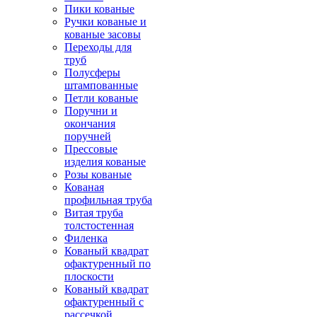
Пики кованые
Ручки кованые и
кованые засовы
Переходы для
труб
Полусферы
штампованные
Петли кованые
Поручни и
окончания
поручней
Прессовые
изделия кованые
Розы кованые
Кованая
профильная труба
Витая труба
толстостенная
Филенка
Кованый квадрат
офактуренный по
плоскости
Кованый квадрат
офактуренный с
рассечкой