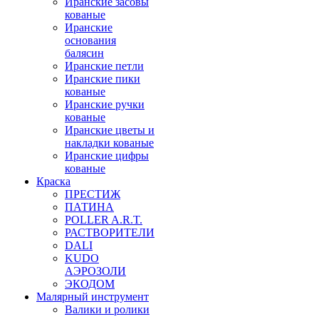
Иранские засовы
кованые
Иранские
основания
балясин
Иранские петли
Иранские пики
кованые
Иранские ручки
кованые
Иранские цветы и
накладки кованые
Иранские цифры
кованые
Краска
ПРЕСТИЖ
ПАТИНА
POLLER A.R.T.
РАСТВОРИТЕЛИ
DALI
KUDO
АЭРОЗОЛИ
ЭКОДОМ
Малярный инструмент
Валики и ролики