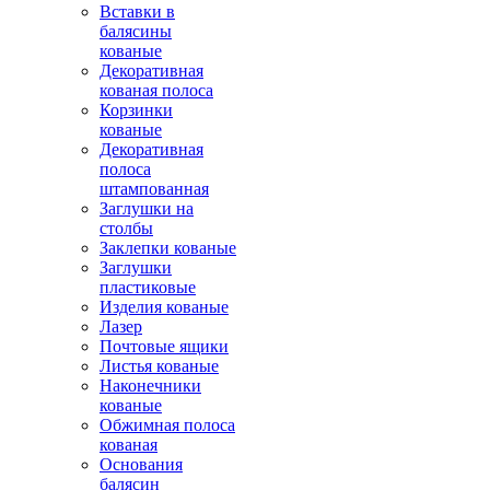
Вставки в
балясины
кованые
Декоративная
кованая полоса
Корзинки
кованые
Декоративная
полоса
штампованная
Заглушки на
столбы
Заклепки кованые
Заглушки
пластиковые
Изделия кованые
Лазер
Почтовые ящики
Листья кованые
Наконечники
кованые
Обжимная полоса
кованая
Основания
балясин