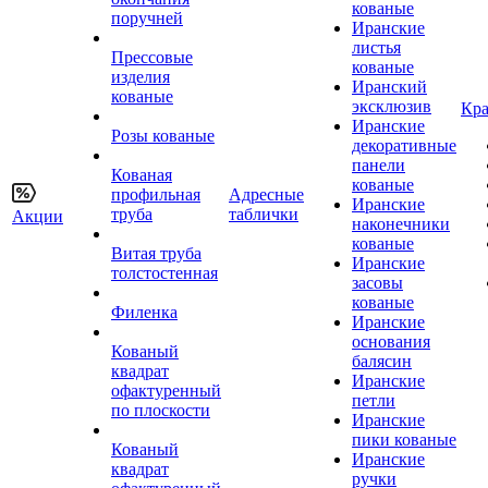
кованые
поручней
Иранские
листья
Прессовые
кованые
изделия
Иранский
кованые
эксклюзив
Кра
Иранские
Розы кованые
декоративные
панели
Кованая
кованые
профильная
Адресные
Иранские
труба
таблички
Акции
наконечники
кованые
Витая труба
Иранские
толстостенная
засовы
кованые
Филенка
Иранские
основания
Кованый
балясин
квадрат
Иранские
офактуренный
петли
по плоскости
Иранские
пики кованые
Кованый
Иранские
квадрат
ручки