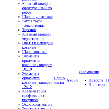
Кованый квадрат
офактуренный по
ребру
Шары пустотелые
Витая труба
тонкостенная
Торсион
Кованый квадрат
червоточины
Цветы и накладки
кованые
Шары кованые
Элементы
орнамента
кованые - квадрат
10х10
О компании
Элементы
орнамента
Прайс-
Акции
Новости
Н
кованые - квадрат
листы
Политика
12х12
Кованая труба
профильная с
рисунком
Эксклюзив литой
Элементы декора