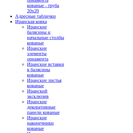
орнамента
кованые - труба
20х20
Адресные таблички
Иранская ковка
Иранские
балясины и
начальные столбы
кованые
Иранские
элементы
орнамента
Иранские вставки
в балясины
кованые
Иранские листья
кованые
Иранский
эксклюзив
Иранские
декоративные
панели кованые
Иранские
наконечники
кованые