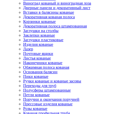
Виноград кованый и виноградная лоза
Дверные панели и декоративный лист
Вставки в балясины кованые
Декоративная кованая полоса
Корзинки кованые
Декоративная полоса штампованная
Заглушки на столбы
Заклепки кованые
Заглушки пластиковые
Изделия кованые
Лазер
Почтовые ящики
Листья кованые
Наконечники кованые
Обжимная полоса кованая
Основания балясин
Пики кованые
Ручки кованые и кованые засовы
Переходы для труб
Полусферы штампованные
Петли кованые
Поручни и окончания поручней
Прессовые изделия кованые
Розы кованые
Кованая профильная труба