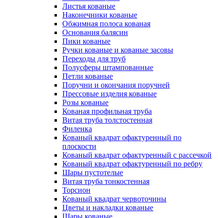
Листья кованые
Наконечники кованые
Обжимная полоса кованая
Основания балясин
Пики кованые
Ручки кованые и кованые засовы
Переходы для труб
Полусферы штампованные
Петли кованые
Поручни и окончания поручней
Прессовые изделия кованые
Розы кованые
Кованая профильная труба
Витая труба толстостенная
Филенка
Кованый квадрат офактуренный по
плоскости
Кованый квадрат офактуренный с рассечкой
Кованый квадрат офактуренный по ребру
Шары пустотелые
Витая труба тонкостенная
Торсион
Кованый квадрат червоточины
Цветы и накладки кованые
Шары кованые