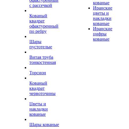
офактуренный
кованые
с рассечкой
Иранские
цветы и
Кованый
накладки
квадрат
кованые
офактуренный
Иранские
по ребру
цифры
кованые
Шары
пустотелые
Витая труба
тонкостенная
Торсион
Кованый
квадрат
червоточины
Цветы и
накладки
кованые
Шары кованые