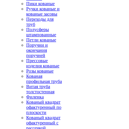
Пики кованые
Ручки кованые и
кованые засовы
Переходы для
труб
Полусферы
штампованные
Петли кованые
Поручни и
окончания
поручней
Прессовые
изделия кованые
Розы кованые
Кованая
профильная труба
Витая труба
толстостенная
Филенка
Кованый квадрат
офактуренный по
плоскости
Кованый квадрат
офактуренный с
рассечкой