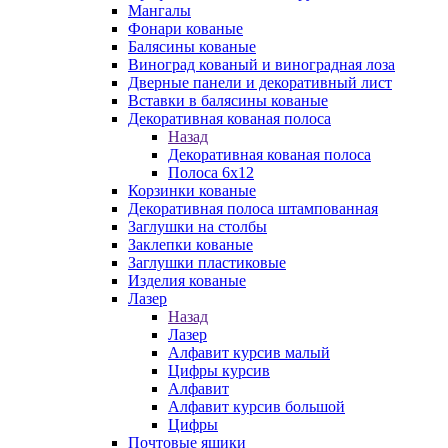
Мангалы
Фонари кованые
Балясины кованые
Виноград кованый и виноградная лоза
Дверные панели и декоративный лист
Вставки в балясины кованые
Декоративная кованая полоса
Назад
Декоративная кованая полоса
Полоса 6х12
Корзинки кованые
Декоративная полоса штампованная
Заглушки на столбы
Заклепки кованые
Заглушки пластиковые
Изделия кованые
Лазер
Назад
Лазер
Алфавит курсив малый
Цифры курсив
Алфавит
Алфавит курсив большой
Цифры
Почтовые ящики