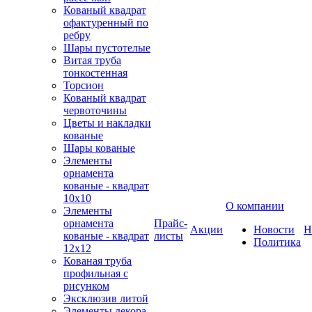
Кованый квадрат
офактуренный по
ребру
Шары пустотелые
Витая труба
тонкостенная
Торсион
Кованый квадрат
червоточины
Цветы и накладки
кованые
Шары кованые
Элементы
орнамента
кованые - квадрат
10х10
О компании
Элементы
орнамента
Прайс-
Акции
Новости
Н
кованые - квадрат
листы
Политика
12х12
Кованая труба
профильная с
рисунком
Эксклюзив литой
Элементы декора