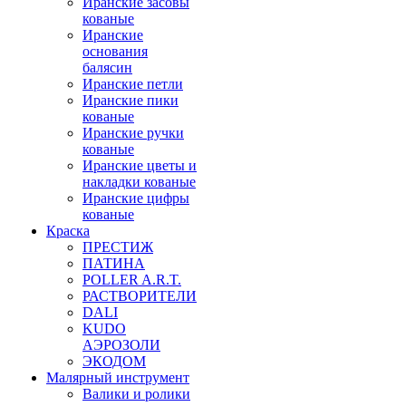
Иранские засовы
кованые
Иранские
основания
балясин
Иранские петли
Иранские пики
кованые
Иранские ручки
кованые
Иранские цветы и
накладки кованые
Иранские цифры
кованые
Краска
ПРЕСТИЖ
ПАТИНА
POLLER A.R.T.
РАСТВОРИТЕЛИ
DALI
KUDO
АЭРОЗОЛИ
ЭКОДОМ
Малярный инструмент
Валики и ролики