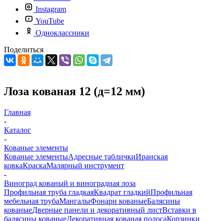
Instagram
YouTube
Одноклассники
Поделиться
Лоза кованая 12 (д=12 мм)
Главная
-
Каталог
-
Кованые элементы
Кованые элементы
Адресные таблички
Иранская
ковка
Краска
Малярный инструмент
-
Виноград кованый и виноградная лоза
Профильная труба гладкая
Квадрат гладкий
Профильная
мебельная труба
Мангалы
Фонари кованые
Балясины
кованые
Дверные панели и декоративный лист
Вставки в
балясины кованые
Декоративная кованая полоса
Корзинки