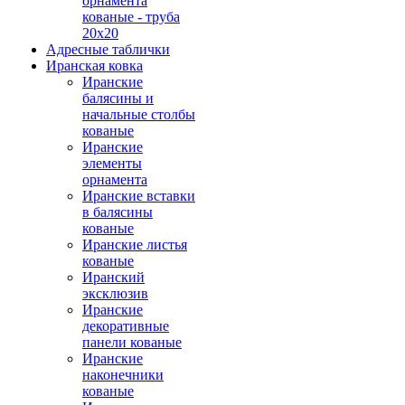
орнамента
кованые - труба
20х20
Адресные таблички
Иранская ковка
Иранские
балясины и
начальные столбы
кованые
Иранские
элементы
орнамента
Иранские вставки
в балясины
кованые
Иранские листья
кованые
Иранский
эксклюзив
Иранские
декоративные
панели кованые
Иранские
наконечники
кованые