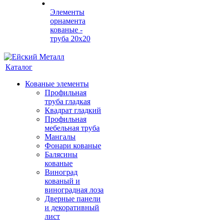
Элементы
орнамента
кованые -
труба 20х20
Каталог
Кованые элементы
Профильная
труба гладкая
Квадрат гладкий
Профильная
мебельная труба
Мангалы
Фонари кованые
Балясины
кованые
Виноград
кованый и
виноградная лоза
Дверные панели
и декоративный
лист