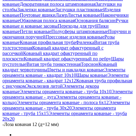
кованые
Декоративная полоса штампованная
Заглушки на
столбы
Заклепки кованые
Заглушки пластиковые
Изделия
кованые
Почтовые ящики
Лазер
Листья кованые
Наконечники
кованые
Обжимная полоса кованая
Основания балясин
Ручки
кованые и кованые засовы
Переходы для труб
Пики
кованые
Петли кованые
Полусферы штампованные
Поручни и
окончания поручней
Прессовые изделия кованые
Розы
кованые
Кованая профильная труба
Филенка
Витая труба
толстостенная
Кованый квадрат офактуренный с
рассечкой
Кованый квадрат офактуренный по
плоскости
Кованый квадрат офактуренный по ребру
Шары
пустотелые
Витая труба тонкостенная
Торсион
Кованый
квадрат червоточины
Цветы и накладки кованые
Элементы
орнамента кованые - квадрат 10х10
Шары кованые
Элементы
орнамента кованые - квадрат 12х12
Кованая труба профильная
с рисунком
Эксклюзив литой
Элементы декора
кованые
Элементы орнамента кованые - труба 10х10
Элементы
орнамента кованые - дуга
Элементы орнамента кованые -
кольцо
Элементы орнамента кованые - полоса 6х12
Элементы
орнамента кованые - труба 30х20
Элементы орнамента
кованые - труба 15х15
Элементы орнамента кованые - труба
20х20
-
Лоза кованая 12 (д=12 мм)