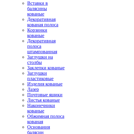
Вставки в
балясины
кованые
Декоративная
кованая полоса
Корзинки
кованые
Декоративная
полоса
штампованная
Заглушки на
столбы
Заклепки кованые
Заглушки
пластиковые
Изделия кованые
Лазер
Почтовые ящики
Листья кованые
Наконечники
кованые
Обжимная полоса
кованая
Основания
балясин