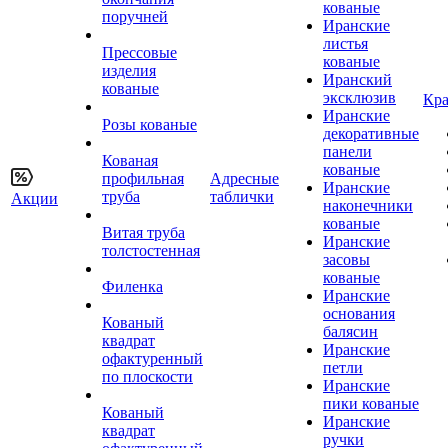
кованые
поручней
Иранские
листья
Прессовые
кованые
изделия
Иранский
кованые
эксклюзив
Кра
Иранские
Розы кованые
декоративные
панели
Кованая
кованые
профильная
Адресные
Иранские
труба
таблички
Акции
наконечники
кованые
Витая труба
Иранские
толстостенная
засовы
кованые
Филенка
Иранские
основания
Кованый
балясин
квадрат
Иранские
офактуренный
петли
по плоскости
Иранские
пики кованые
Кованый
Иранские
квадрат
ручки