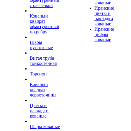
офактуренный
кованые
с рассечкой
Иранские
цветы и
Кованый
накладки
квадрат
кованые
офактуренный
Иранские
по ребру
цифры
кованые
Шары
пустотелые
Витая труба
тонкостенная
Торсион
Кованый
квадрат
червоточины
Цветы и
накладки
кованые
Шары кованые