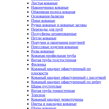
Листья кованые
Наконечники кованые
Обжимная полоса кованая
Основания балясин
Пики кованые
Ручки кованые и кованые засовы
Переходы для труб
Полусферы штампованные
Петли кованые
Поручни и окончания поручней
Прессовые изделия кованые
Розы кованые
Кованая профильная труба
Витая труба толстостенная
Филенка
Кованый квадрат офактуренный по
плоскости
Кованый квадрат офактуренный с рассечкой
Кованый квадрат офактуренный по ребру
Шары пустотелые
Витая труба тонкостенная
Торсион
Кованый квадрат червоточины
Цветы и накладки кованые
Шары кованые