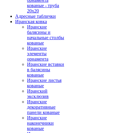
орнамента
кованые - труба
20х20
Адресные таблички
Иранская ковка
Иранские
балясины и
начальные столбы
кованые
Иранские
элементы
орнамента
Иранские вставки
в балясины
кованые
Иранские листья
кованые
Иранский
эксклюзив
Иранские
декоративные
панели кованые
Иранские
наконечники
кованые