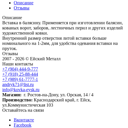
Описание
Отзывы
Описание
Вставка в балясину. Применяется при изготовлении балясин,
кованых ворот, заборов, лестничных перил и других изделий
художественной ковки.
Внутренний размер отверстия литой вставки больше
номинального на 1-2мм, для удобства одевания вставки на
пруток.
Отзывы
2007 - 2026 © Ейский Металл
Наши контакты
+7 (904) 444-9-777
+7 (918) 25-88-444
+7 (989) 61-7777-1
andryk71@list.ru
info@kovka-eysk.ru
Магазин:
г. Ростов-на-Дону, ул. Орская, 14 / 4
Производство:
Краснодарский край, г. Ейск,
ул.Коммунистическая 103
Оставайтесь на связи
Вконтакте
Facebook