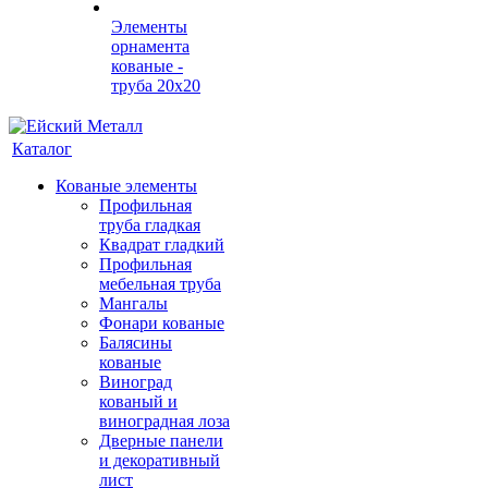
Элементы
орнамента
кованые -
труба 20х20
Каталог
Кованые элементы
Профильная
труба гладкая
Квадрат гладкий
Профильная
мебельная труба
Мангалы
Фонари кованые
Балясины
кованые
Виноград
кованый и
виноградная лоза
Дверные панели
и декоративный
лист