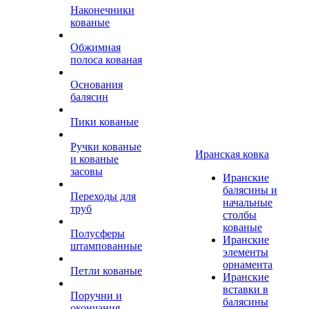
Наконечники
кованые
Обжимная
полоса кованая
Основания
балясин
Пики кованые
Ручки кованые
Иранская ковка
и кованые
засовы
Иранские
балясины и
Переходы для
начальные
труб
столбы
кованые
Полусферы
Иранские
штампованные
элементы
орнамента
Петли кованые
Иранские
вставки в
Поручни и
балясины
окончания