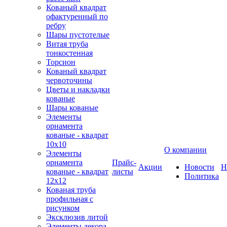
Кованый квадрат
офактуренный по
ребру
Шары пустотелые
Витая труба
тонкостенная
Торсион
Кованый квадрат
червоточины
Цветы и накладки
кованые
Шары кованые
Элементы
орнамента
кованые - квадрат
10х10
О компании
Элементы
орнамента
Прайс-
Акции
Новости
Н
кованые - квадрат
листы
Политика
12х12
Кованая труба
профильная с
рисунком
Эксклюзив литой
Элементы декора