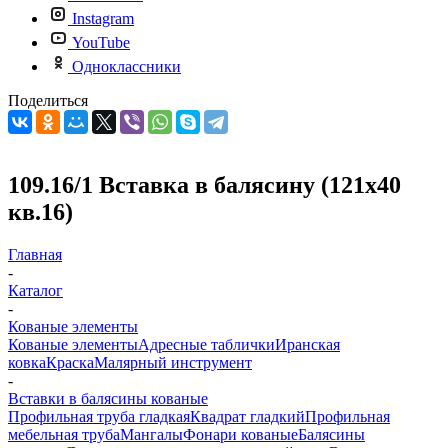
Instagram
YouTube
Одноклассники
Поделиться
109.16/1 Вставка в балясину (121х40
кв.16)
Главная
-
Каталог
-
Кованые элементы
Кованые элементы
Адресные таблички
Иранская
ковка
Краска
Малярный инструмент
-
Вставки в балясины кованые
Профильная труба гладкая
Квадрат гладкий
Профильная
мебельная труба
Мангалы
Фонари кованые
Балясины