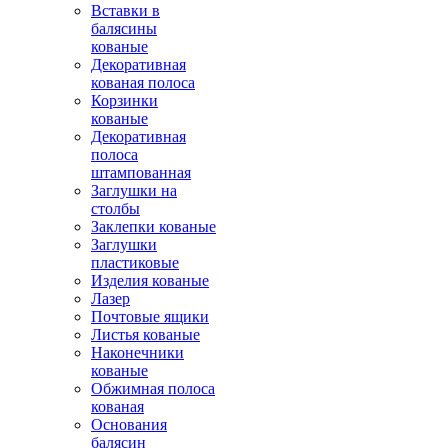
Вставки в
балясины
кованые
Декоративная
кованая полоса
Корзинки
кованые
Декоративная
полоса
штампованная
Заглушки на
столбы
Заклепки кованые
Заглушки
пластиковые
Изделия кованые
Лазер
Почтовые ящики
Листья кованые
Наконечники
кованые
Обжимная полоса
кованая
Основания
балясин