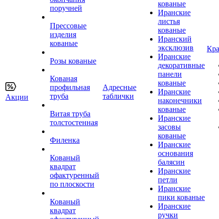
кованые
поручней
Иранские
листья
Прессовые
кованые
изделия
Иранский
кованые
эксклюзив
Кра
Иранские
Розы кованые
декоративные
панели
Кованая
кованые
профильная
Адресные
Иранские
труба
таблички
Акции
наконечники
кованые
Витая труба
Иранские
толстостенная
засовы
кованые
Филенка
Иранские
основания
Кованый
балясин
квадрат
Иранские
офактуренный
петли
по плоскости
Иранские
пики кованые
Кованый
Иранские
квадрат
ручки