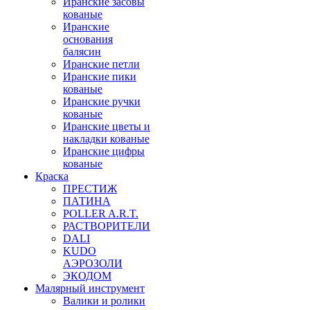
Иранские засовы
кованые
Иранские
основания
балясин
Иранские петли
Иранские пики
кованые
Иранские ручки
кованые
Иранские цветы и
накладки кованые
Иранские цифры
кованые
Краска
ПРЕСТИЖ
ПАТИНА
POLLER A.R.T.
РАСТВОРИТЕЛИ
DALI
KUDO
АЭРОЗОЛИ
ЭКОДОМ
Малярный инструмент
Валики и ролики