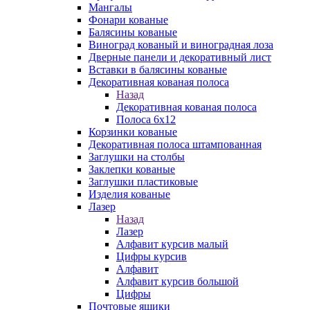
Мангалы
Фонари кованые
Балясины кованые
Виноград кованый и виноградная лоза
Дверные панели и декоративный лист
Вставки в балясины кованые
Декоративная кованая полоса
Назад
Декоративная кованая полоса
Полоса 6х12
Корзинки кованые
Декоративная полоса штампованная
Заглушки на столбы
Заклепки кованые
Заглушки пластиковые
Изделия кованые
Лазер
Назад
Лазер
Алфавит курсив малый
Цифры курсив
Алфавит
Алфавит курсив большой
Цифры
Почтовые ящики