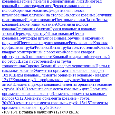
кованые
Дверные панели и декоративный лист
Виноград
кованый и виноградная лоза
Декоративная кованая
полоса
Корзинки кованые
Декоративная полоса
штампованная
Заглушки на столбы
Заклепки кованые
Заглушки
пластиковые
Изделия кованые
Почтовые ящики
Лазер
Листья
кованые
Наконечники кованые
Обжимная полоса
кованая
Основания балясин
Ручки кованые и кованые
засовы
Переходы для труб
Пики кованые
Петли
кованые
Полусферы штампованные
Поручни и окончания
поручней
Прессовые изделия кованые
Розы кованые
Кованая
профильная труба
Филенка
Витая труба толстостенная
Кованый
квадрат офактуренный с рассечкой
Кованый квадрат
офактуренный по плоскости
Кованый квадрат офактуренный
по ребру
Шары пустотелые
Витая труба
тонкостенная
Торсион
Кованый квадрат червоточины
Цветы и
накладки кованые
Элементы орнамента кованые - квадрат
10х10
Шары кованые
Элементы орнамента кованые - квадрат
12х12
Кованая труба профильная с рисунком
Эксклюзив
литой
Элементы декора кованые
Элементы орнамента кованые
- труба 10х10
Элементы орнамента кованые - дуга
Элементы
орнамента кованые - кольцо
Элементы орнамента кованые -
полоса 6х12
Элементы орнамента кованые - труба
30х20
Элементы орнамента кованые - труба 15х15
Элементы
орнамента кованые - труба 20х20
-
109.16/1 Вставка в балясину (121х40 кв.16)