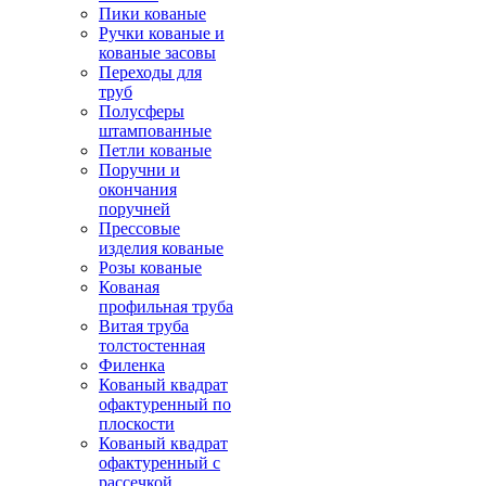
Пики кованые
Ручки кованые и
кованые засовы
Переходы для
труб
Полусферы
штампованные
Петли кованые
Поручни и
окончания
поручней
Прессовые
изделия кованые
Розы кованые
Кованая
профильная труба
Витая труба
толстостенная
Филенка
Кованый квадрат
офактуренный по
плоскости
Кованый квадрат
офактуренный с
рассечкой