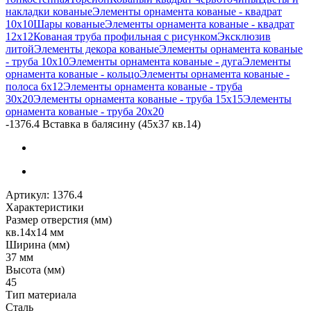
накладки кованые
Элементы орнамента кованые - квадрат
10х10
Шары кованые
Элементы орнамента кованые - квадрат
12х12
Кованая труба профильная с рисунком
Эксклюзив
литой
Элементы декора кованые
Элементы орнамента кованые
- труба 10х10
Элементы орнамента кованые - дуга
Элементы
орнамента кованые - кольцо
Элементы орнамента кованые -
полоса 6х12
Элементы орнамента кованые - труба
30х20
Элементы орнамента кованые - труба 15х15
Элементы
орнамента кованые - труба 20х20
-
1376.4 Вставка в балясину (45х37 кв.14)
Артикул:
1376.4
Характеристики
Размер отверстия (мм)
кв.14х14 мм
Ширина (мм)
37 мм
Высота (мм)
45
Тип материала
Сталь