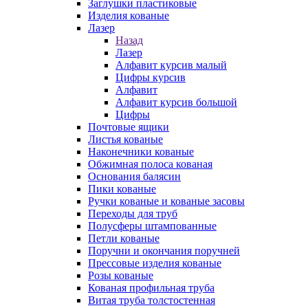
Заглушки пластиковые
Изделия кованые
Лазер
Назад
Лазер
Алфавит курсив малый
Цифры курсив
Алфавит
Алфавит курсив большой
Цифры
Почтовые ящики
Листья кованые
Наконечники кованые
Обжимная полоса кованая
Основания балясин
Пики кованые
Ручки кованые и кованые засовы
Переходы для труб
Полусферы штампованные
Петли кованые
Поручни и окончания поручней
Прессовые изделия кованые
Розы кованые
Кованая профильная труба
Витая труба толстостенная