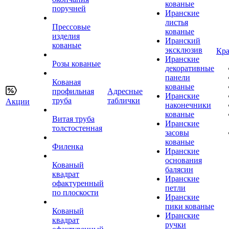
кованые
поручней
Иранские
листья
Прессовые
кованые
изделия
Иранский
кованые
эксклюзив
Кра
Иранские
Розы кованые
декоративные
панели
Кованая
кованые
профильная
Адресные
Иранские
труба
таблички
Акции
наконечники
кованые
Витая труба
Иранские
толстостенная
засовы
кованые
Филенка
Иранские
основания
Кованый
балясин
квадрат
Иранские
офактуренный
петли
по плоскости
Иранские
пики кованые
Кованый
Иранские
квадрат
ручки