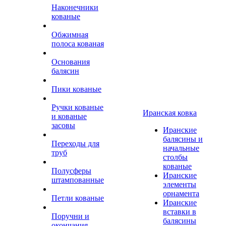
Наконечники
кованые
Обжимная
полоса кованая
Основания
балясин
Пики кованые
Ручки кованые
Иранская ковка
и кованые
засовы
Иранские
балясины и
Переходы для
начальные
труб
столбы
кованые
Полусферы
Иранские
штампованные
элементы
орнамента
Петли кованые
Иранские
вставки в
Поручни и
балясины
окончания