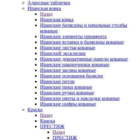
Адресные таблички
Иранская ковка
Назад
Иранская ковка
Иранские балясины и начальные столбы
кованые
Иранские элементы орнамента
Иранские вставки в балясины кованые
Иранские листья кованые
Иранский эксклюзив
Иранские декоративные панели кованые
Иранские наконечники кованые
Иранские засовы кованые
Иранские основания балясин
Иранские петли
Иранские пики кованые
Иранские ручки кованые
Иранские цветы и накладки кованые
Иранские цифры кованые
Краска
Назад
Краска
ПРЕСТИЖ
Назад
ПРЕСТИЖ