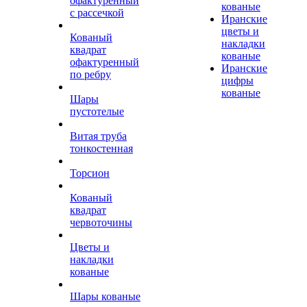
офактуренный
кованые
с рассечкой
Иранские
цветы и
Кованый
накладки
квадрат
кованые
офактуренный
Иранские
по ребру
цифры
кованые
Шары
пустотелые
Витая труба
тонкостенная
Торсион
Кованый
квадрат
червоточины
Цветы и
накладки
кованые
Шары кованые