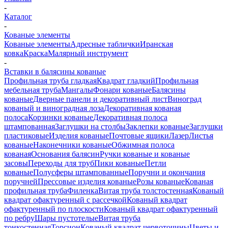
-
Каталог
-
Кованые элементы
Кованые элементы
Адресные таблички
Иранская
ковка
Краска
Малярный инструмент
-
Вставки в балясины кованые
Профильная труба гладкая
Квадрат гладкий
Профильная
мебельная труба
Мангалы
Фонари кованые
Балясины
кованые
Дверные панели и декоративный лист
Виноград
кованый и виноградная лоза
Декоративная кованая
полоса
Корзинки кованые
Декоративная полоса
штампованная
Заглушки на столбы
Заклепки кованые
Заглушки
пластиковые
Изделия кованые
Почтовые ящики
Лазер
Листья
кованые
Наконечники кованые
Обжимная полоса
кованая
Основания балясин
Ручки кованые и кованые
засовы
Переходы для труб
Пики кованые
Петли
кованые
Полусферы штампованные
Поручни и окончания
поручней
Прессовые изделия кованые
Розы кованые
Кованая
профильная труба
Филенка
Витая труба толстостенная
Кованый
квадрат офактуренный с рассечкой
Кованый квадрат
офактуренный по плоскости
Кованый квадрат офактуренный
по ребру
Шары пустотелые
Витая труба
тонкостенная
Торсион
Кованый квадрат червоточины
Цветы и