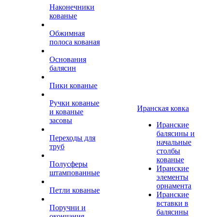
Наконечники
кованые
Обжимная
полоса кованая
Основания
балясин
Пики кованые
Ручки кованые
Иранская ковка
и кованые
засовы
Иранские
балясины и
Переходы для
начальные
труб
столбы
кованые
Полусферы
Иранские
штампованные
элементы
орнамента
Петли кованые
Иранские
вставки в
Поручни и
балясины
окончания