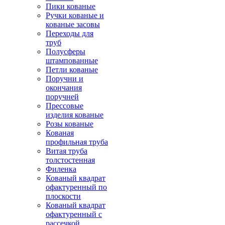
Пики кованые
Ручки кованые и
кованые засовы
Переходы для
труб
Полусферы
штампованные
Петли кованые
Поручни и
окончания
поручней
Прессовые
изделия кованые
Розы кованые
Кованая
профильная труба
Витая труба
толстостенная
Филенка
Кованый квадрат
офактуренный по
плоскости
Кованый квадрат
офактуренный с
рассечкой