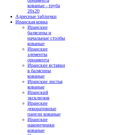
орнамента
кованые - труба
20х20
Адресные таблички
Иранская ковка
Иранские
балясины и
начальные столбы
кованые
Иранские
элементы
орнамента
Иранские вставки
в балясины
кованые
Иранские листья
кованые
Иранский
эксклюзив
Иранские
декоративные
панели кованые
Иранские
наконечники
кованые