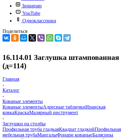
Instagram
YouTube
Одноклассники
Поделиться
16.114.01 Заглушка штампованная
(д=114)
Главная
-
Каталог
-
Кованые элементы
Кованые элементы
Адресные таблички
Иранская
ковка
Краска
Малярный инструмент
-
Заглушки на столбы
Профильная труба гладкая
Квадрат гладкий
Профильная
мебельная труба
Мангалы
Фонари кованые
Балясины