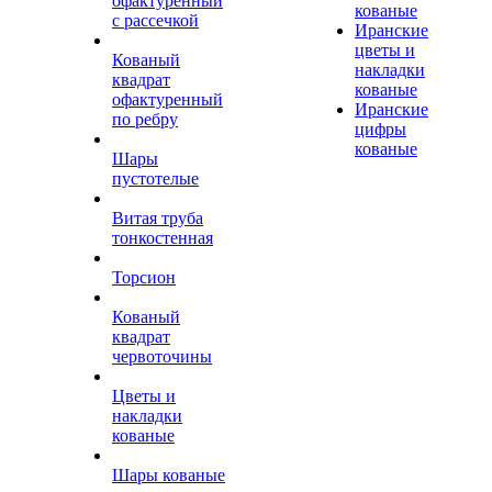
офактуренный
кованые
с рассечкой
Иранские
цветы и
Кованый
накладки
квадрат
кованые
офактуренный
Иранские
по ребру
цифры
кованые
Шары
пустотелые
Витая труба
тонкостенная
Торсион
Кованый
квадрат
червоточины
Цветы и
накладки
кованые
Шары кованые