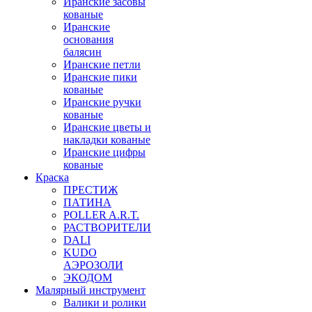
Иранские засовы
кованые
Иранские
основания
балясин
Иранские петли
Иранские пики
кованые
Иранские ручки
кованые
Иранские цветы и
накладки кованые
Иранские цифры
кованые
Краска
ПРЕСТИЖ
ПАТИНА
POLLER A.R.T.
РАСТВОРИТЕЛИ
DALI
KUDO
АЭРОЗОЛИ
ЭКОДОМ
Малярный инструмент
Валики и ролики