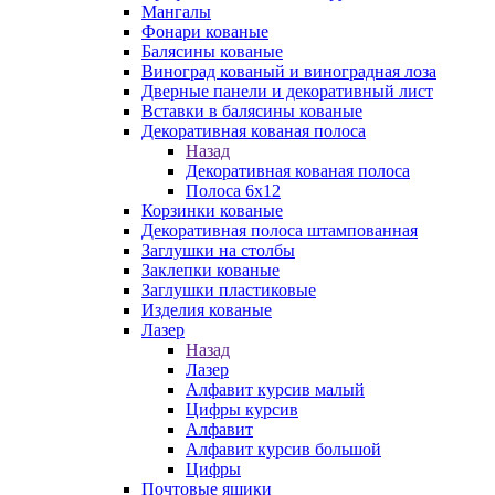
Мангалы
Фонари кованые
Балясины кованые
Виноград кованый и виноградная лоза
Дверные панели и декоративный лист
Вставки в балясины кованые
Декоративная кованая полоса
Назад
Декоративная кованая полоса
Полоса 6х12
Корзинки кованые
Декоративная полоса штампованная
Заглушки на столбы
Заклепки кованые
Заглушки пластиковые
Изделия кованые
Лазер
Назад
Лазер
Алфавит курсив малый
Цифры курсив
Алфавит
Алфавит курсив большой
Цифры
Почтовые ящики