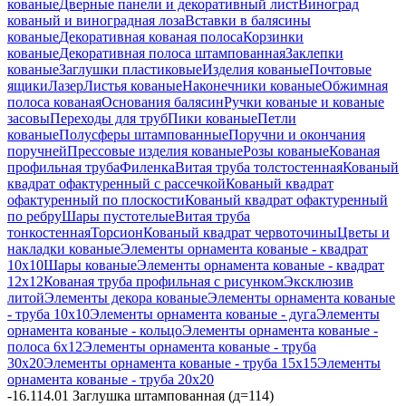
кованые
Дверные панели и декоративный лист
Виноград
кованый и виноградная лоза
Вставки в балясины
кованые
Декоративная кованая полоса
Корзинки
кованые
Декоративная полоса штампованная
Заклепки
кованые
Заглушки пластиковые
Изделия кованые
Почтовые
ящики
Лазер
Листья кованые
Наконечники кованые
Обжимная
полоса кованая
Основания балясин
Ручки кованые и кованые
засовы
Переходы для труб
Пики кованые
Петли
кованые
Полусферы штампованные
Поручни и окончания
поручней
Прессовые изделия кованые
Розы кованые
Кованая
профильная труба
Филенка
Витая труба толстостенная
Кованый
квадрат офактуренный с рассечкой
Кованый квадрат
офактуренный по плоскости
Кованый квадрат офактуренный
по ребру
Шары пустотелые
Витая труба
тонкостенная
Торсион
Кованый квадрат червоточины
Цветы и
накладки кованые
Элементы орнамента кованые - квадрат
10х10
Шары кованые
Элементы орнамента кованые - квадрат
12х12
Кованая труба профильная с рисунком
Эксклюзив
литой
Элементы декора кованые
Элементы орнамента кованые
- труба 10х10
Элементы орнамента кованые - дуга
Элементы
орнамента кованые - кольцо
Элементы орнамента кованые -
полоса 6х12
Элементы орнамента кованые - труба
30х20
Элементы орнамента кованые - труба 15х15
Элементы
орнамента кованые - труба 20х20
-
16.114.01 Заглушка штампованная (д=114)