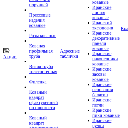
кованые
поручней
Иранские
листья
Прессовые
кованые
изделия
Иранский
кованые
эксклюзив
Кра
Иранские
Розы кованые
декоративные
панели
Кованая
кованые
профильная
Адресные
Иранские
труба
таблички
Акции
наконечники
кованые
Витая труба
Иранские
толстостенная
засовы
кованые
Филенка
Иранские
основания
Кованый
балясин
квадрат
Иранские
офактуренный
петли
по плоскости
Иранские
пики кованые
Кованый
Иранские
квадрат
ручки