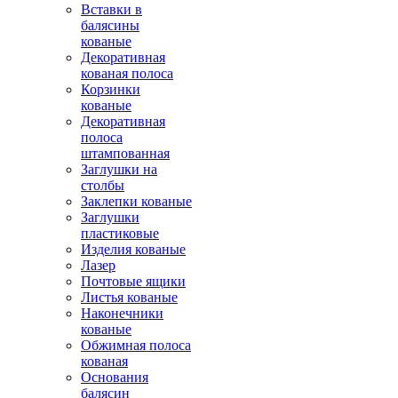
Вставки в
балясины
кованые
Декоративная
кованая полоса
Корзинки
кованые
Декоративная
полоса
штампованная
Заглушки на
столбы
Заклепки кованые
Заглушки
пластиковые
Изделия кованые
Лазер
Почтовые ящики
Листья кованые
Наконечники
кованые
Обжимная полоса
кованая
Основания
балясин