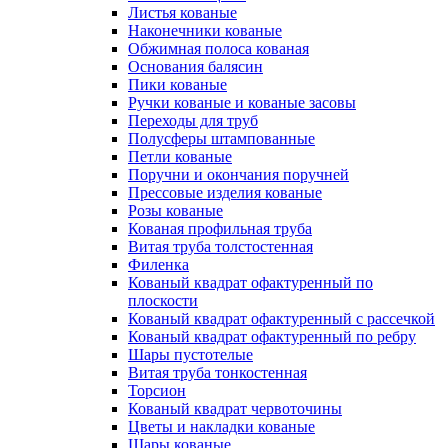
Листья кованые
Наконечники кованые
Обжимная полоса кованая
Основания балясин
Пики кованые
Ручки кованые и кованые засовы
Переходы для труб
Полусферы штампованные
Петли кованые
Поручни и окончания поручней
Прессовые изделия кованые
Розы кованые
Кованая профильная труба
Витая труба толстостенная
Филенка
Кованый квадрат офактуренный по
плоскости
Кованый квадрат офактуренный с рассечкой
Кованый квадрат офактуренный по ребру
Шары пустотелые
Витая труба тонкостенная
Торсион
Кованый квадрат червоточины
Цветы и накладки кованые
Шары кованые