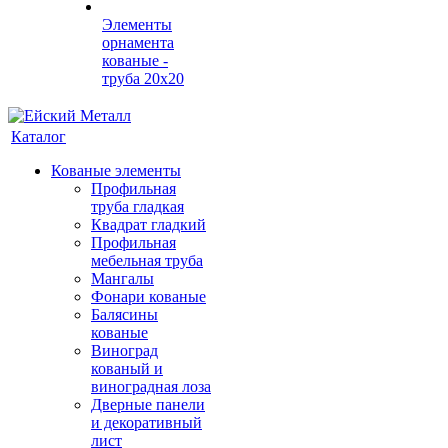
Элементы
орнамента
кованые -
труба 20х20
Каталог
Кованые элементы
Профильная
труба гладкая
Квадрат гладкий
Профильная
мебельная труба
Мангалы
Фонари кованые
Балясины
кованые
Виноград
кованый и
виноградная лоза
Дверные панели
и декоративный
лист