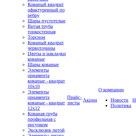
Кованый квадрат
офактуренный по
ребру
Шары пустотелые
Витая труба
тонкостенная
Торсион
Кованый квадрат
червоточины
Цветы и накладки
кованые
Шары кованые
Элементы
орнамента
кованые - квадрат
10х10
О компании
Элементы
орнамента
Прайс-
Акции
Новости
Н
кованые - квадрат
листы
Политика
12х12
Кованая труба
профильная с
рисунком
Эксклюзив литой
Элементы декора