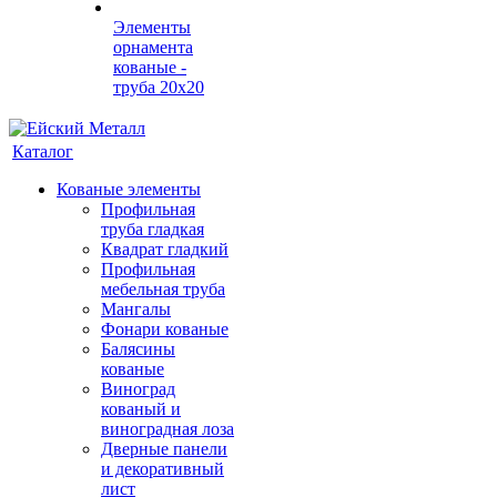
Элементы
орнамента
кованые -
труба 20х20
Каталог
Кованые элементы
Профильная
труба гладкая
Квадрат гладкий
Профильная
мебельная труба
Мангалы
Фонари кованые
Балясины
кованые
Виноград
кованый и
виноградная лоза
Дверные панели
и декоративный
лист