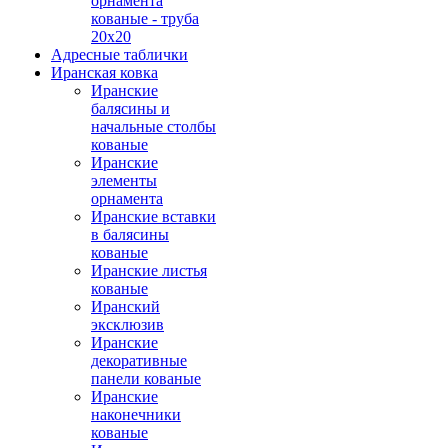
орнамента
кованые - труба
20х20
Адресные таблички
Иранская ковка
Иранские
балясины и
начальные столбы
кованые
Иранские
элементы
орнамента
Иранские вставки
в балясины
кованые
Иранские листья
кованые
Иранский
эксклюзив
Иранские
декоративные
панели кованые
Иранские
наконечники
кованые