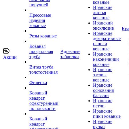
кованые
поручней
Иранские
листья
Прессовые
кованые
изделия
Иранский
кованые
эксклюзив
Кра
Иранские
Розы кованые
декоративные
панели
Кованая
кованые
профильная
Адресные
Иранские
труба
таблички
Акции
наконечники
кованые
Витая труба
Иранские
толстостенная
засовы
кованые
Филенка
Иранские
основания
Кованый
балясин
квадрат
Иранские
офактуренный
петли
по плоскости
Иранские
пики кованые
Кованый
Иранские
квадрат
ручки