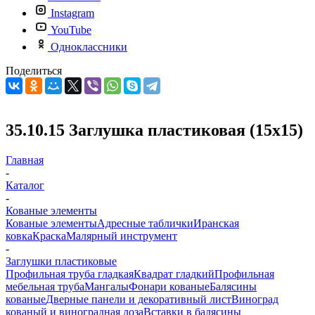
Instagram
YouTube
Одноклассники
Поделиться
35.10.15 Заглушка пластиковая (15х15)
Главная
-
Каталог
-
Кованые элементы
Кованые элементы
Адресные таблички
Иранская
ковка
Краска
Малярный инструмент
-
Заглушки пластиковые
Профильная труба гладкая
Квадрат гладкий
Профильная
мебельная труба
Мангалы
Фонари кованые
Балясины
кованые
Дверные панели и декоративный лист
Виноград
кованый и виноградная лоза
Вставки в балясины