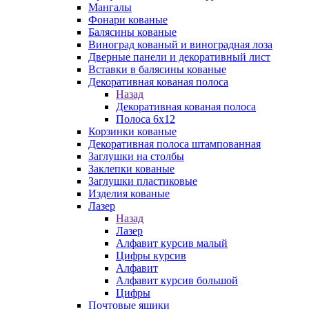
Мангалы
Фонари кованые
Балясины кованые
Виноград кованый и виноградная лоза
Дверные панели и декоративный лист
Вставки в балясины кованые
Декоративная кованая полоса
Назад
Декоративная кованая полоса
Полоса 6х12
Корзинки кованые
Декоративная полоса штампованная
Заглушки на столбы
Заклепки кованые
Заглушки пластиковые
Изделия кованые
Лазер
Назад
Лазер
Алфавит курсив малый
Цифры курсив
Алфавит
Алфавит курсив большой
Цифры
Почтовые ящики