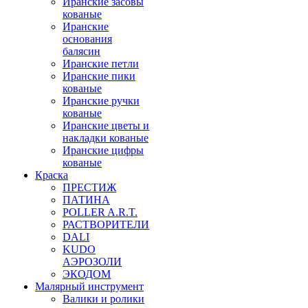
Иранские засовы
кованые
Иранские
основания
балясин
Иранские петли
Иранские пики
кованые
Иранские ручки
кованые
Иранские цветы и
накладки кованые
Иранские цифры
кованые
Краска
ПРЕСТИЖ
ПАТИНА
POLLER A.R.T.
РАСТВОРИТЕЛИ
DALI
KUDO
АЭРОЗОЛИ
ЭКОДОМ
Малярный инструмент
Валики и ролики