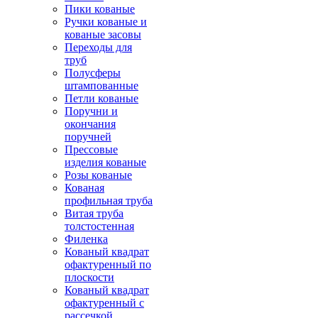
Пики кованые
Ручки кованые и
кованые засовы
Переходы для
труб
Полусферы
штампованные
Петли кованые
Поручни и
окончания
поручней
Прессовые
изделия кованые
Розы кованые
Кованая
профильная труба
Витая труба
толстостенная
Филенка
Кованый квадрат
офактуренный по
плоскости
Кованый квадрат
офактуренный с
рассечкой