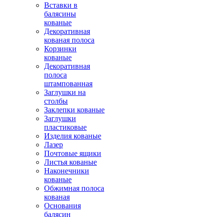
Вставки в
балясины
кованые
Декоративная
кованая полоса
Корзинки
кованые
Декоративная
полоса
штампованная
Заглушки на
столбы
Заклепки кованые
Заглушки
пластиковые
Изделия кованые
Лазер
Почтовые ящики
Листья кованые
Наконечники
кованые
Обжимная полоса
кованая
Основания
балясин