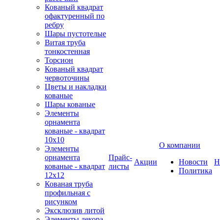
Кованый квадрат
офактуренный по
ребру
Шары пустотелые
Витая труба
тонкостенная
Торсион
Кованый квадрат
червоточины
Цветы и накладки
кованые
Шары кованые
Элементы
орнамента
кованые - квадрат
10х10
О компании
Элементы
орнамента
Прайс-
Акции
Новости
Н
кованые - квадрат
листы
Политика
12х12
Кованая труба
профильная с
рисунком
Эксклюзив литой
Элементы декора