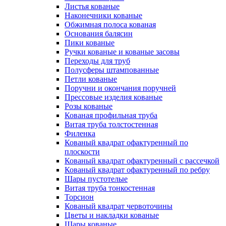
Листья кованые
Наконечники кованые
Обжимная полоса кованая
Основания балясин
Пики кованые
Ручки кованые и кованые засовы
Переходы для труб
Полусферы штампованные
Петли кованые
Поручни и окончания поручней
Прессовые изделия кованые
Розы кованые
Кованая профильная труба
Витая труба толстостенная
Филенка
Кованый квадрат офактуренный по
плоскости
Кованый квадрат офактуренный с рассечкой
Кованый квадрат офактуренный по ребру
Шары пустотелые
Витая труба тонкостенная
Торсион
Кованый квадрат червоточины
Цветы и накладки кованые
Шары кованые