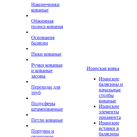
Наконечники
кованые
Обжимная
полоса кованая
Основания
балясин
Пики кованые
Ручки кованые
Иранская ковка
и кованые
засовы
Иранские
балясины и
Переходы для
начальные
труб
столбы
кованые
Полусферы
Иранские
штампованные
элементы
орнамента
Петли кованые
Иранские
вставки в
Поручни и
балясины
окончания