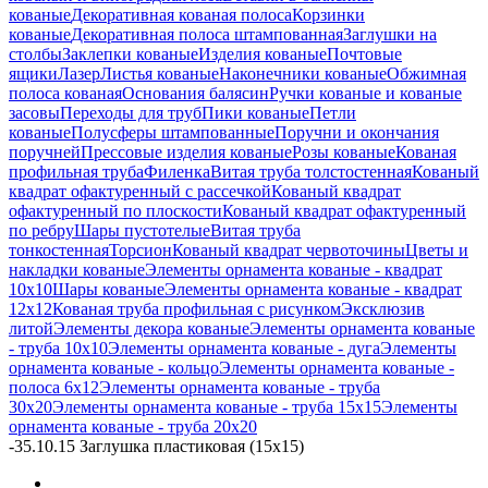
кованые
Декоративная кованая полоса
Корзинки
кованые
Декоративная полоса штампованная
Заглушки на
столбы
Заклепки кованые
Изделия кованые
Почтовые
ящики
Лазер
Листья кованые
Наконечники кованые
Обжимная
полоса кованая
Основания балясин
Ручки кованые и кованые
засовы
Переходы для труб
Пики кованые
Петли
кованые
Полусферы штампованные
Поручни и окончания
поручней
Прессовые изделия кованые
Розы кованые
Кованая
профильная труба
Филенка
Витая труба толстостенная
Кованый
квадрат офактуренный с рассечкой
Кованый квадрат
офактуренный по плоскости
Кованый квадрат офактуренный
по ребру
Шары пустотелые
Витая труба
тонкостенная
Торсион
Кованый квадрат червоточины
Цветы и
накладки кованые
Элементы орнамента кованые - квадрат
10х10
Шары кованые
Элементы орнамента кованые - квадрат
12х12
Кованая труба профильная с рисунком
Эксклюзив
литой
Элементы декора кованые
Элементы орнамента кованые
- труба 10х10
Элементы орнамента кованые - дуга
Элементы
орнамента кованые - кольцо
Элементы орнамента кованые -
полоса 6х12
Элементы орнамента кованые - труба
30х20
Элементы орнамента кованые - труба 15х15
Элементы
орнамента кованые - труба 20х20
-
35.10.15 Заглушка пластиковая (15х15)