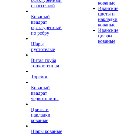
офактуренный
кованые
с рассечкой
Иранские
цветы и
Кованый
накладки
квадрат
кованые
офактуренный
Иранские
по ребру
цифры
кованые
Шары
пустотелые
Витая труба
тонкостенная
Торсион
Кованый
квадрат
червоточины
Цветы и
накладки
кованые
Шары кованые