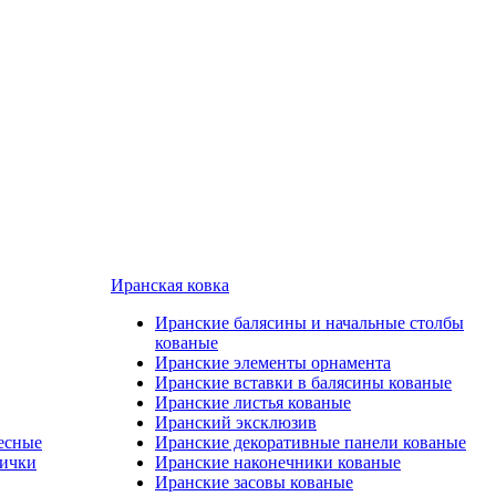
Иранская ковка
Иранские балясины и начальные столбы
кованые
Иранские элементы орнамента
Иранские вставки в балясины кованые
Иранские листья кованые
Иранский эксклюзив
есные
Иранские декоративные панели кованые
лички
Иранские наконечники кованые
Иранские засовы кованые