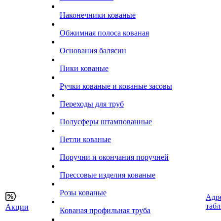
Наконечники кованые
Обжимная полоса кованая
Основания балясин
Пики кованые
Ручки кованые и кованые засовы
Переходы для труб
Полусферы штампованные
Петли кованые
Поручни и окончания поручней
Прессовые изделия кованые
Розы кованые
Адр
таб
Акции
Кованая профильная труба