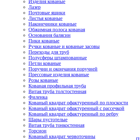
Изделия кованые
Лазер
Почтовые ящики
Листья кованые
Наконечники кованые
Обжимная полоса кованая
Основания балясин
Пики кованые
Ручки кованые и кованые засовы
Переходы для труб
Полусферы штампованные
Петли кованые
Поручни и окончания поручней
Прессовые изделия кованые
Розы кованые
Кованая профильная труба
Витая труба толстостенная
Филенка
Кованый квадрат офактуренный по плоскости
Кованый квадрат офактуренный с рассечкой
Кованый квадрат офактуренный по ребру
Шары пустотелые
Витая труба тонкостенная
Торсион
Кованый квадрат червоточины
П