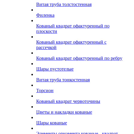
Витая труба толстостенная
Филенка
Кованый квадрат офактуренный по
плоскости
Кованый квадрат офактуренный с
рассечкой
Кованый квадрат офактуренный по ребру
Шары пустотелые
Витая труба тонкостенная
Торсион
Кованый квадрат червоточины
Цветы и накладки кованые
Шары кованые
Элементы орнамента кованые - квадрат