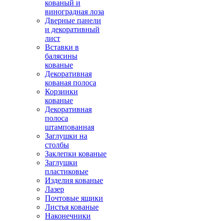
кованый и
виноградная лоза
Дверные панели
и декоративный
лист
Вставки в
балясины
кованые
Декоративная
кованая полоса
Корзинки
кованые
Декоративная
полоса
штампованная
Заглушки на
столбы
Заклепки кованые
Заглушки
пластиковые
Изделия кованые
Лазер
Почтовые ящики
Листья кованые
Наконечники