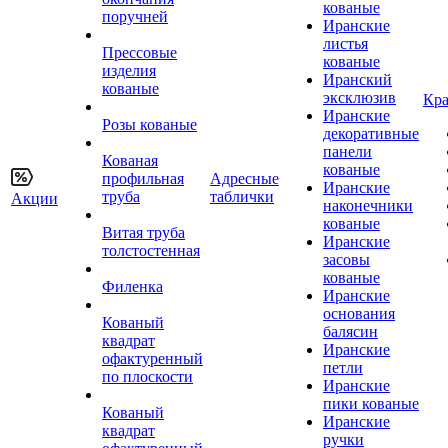
кованые
поручней
Иранские
листья
Прессовые
кованые
изделия
Иранский
кованые
эксклюзив
Кра
Иранские
Розы кованые
декоративные
панели
Кованая
кованые
профильная
Адресные
Иранские
труба
таблички
Акции
наконечники
кованые
Витая труба
Иранские
толстостенная
засовы
кованые
Филенка
Иранские
основания
Кованый
балясин
квадрат
Иранские
офактуренный
петли
по плоскости
Иранские
пики кованые
Кованый
Иранские
квадрат
ручки