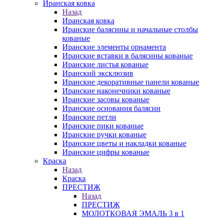
Иранская ковка
Назад
Иранская ковка
Иранские балясины и начальные столбы
кованые
Иранские элементы орнамента
Иранские вставки в балясины кованые
Иранские листья кованые
Иранский эксклюзив
Иранские декоративные панели кованые
Иранские наконечники кованые
Иранские засовы кованые
Иранские основания балясин
Иранские петли
Иранские пики кованые
Иранские ручки кованые
Иранские цветы и накладки кованые
Иранские цифры кованые
Краска
Назад
Краска
ПРЕСТИЖ
Назад
ПРЕСТИЖ
МОЛОТКОВАЯ ЭМАЛЬ 3 в 1