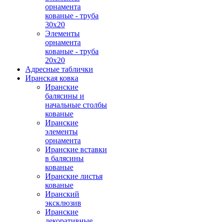
орнамента
кованые - труба
30х20
Элементы
орнамента
кованые - труба
20х20
Адресные таблички
Иранская ковка
Иранские
балясины и
начальные столбы
кованые
Иранские
элементы
орнамента
Иранские вставки
в балясины
кованые
Иранские листья
кованые
Иранский
эксклюзив
Иранские
декоративные