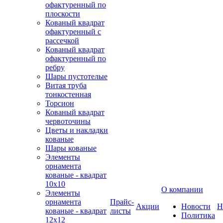
офактуренный по
плоскости
Кованый квадрат
офактуренный с
рассечкой
Кованый квадрат
офактуренный по
ребру
Шары пустотелые
Витая труба
тонкостенная
Торсион
Кованый квадрат
червоточины
Цветы и накладки
кованые
Шары кованые
Элементы
орнамента
кованые - квадрат
10х10
О компании
Элементы
орнамента
Прайс-
Акции
Новости
Н
кованые - квадрат
листы
Политика
12х12