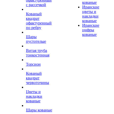
офактуренный
кованые
с рассечкой
Иранские
цветы и
Кованый
накладки
квадрат
кованые
офактуренный
Иранские
по ребру
цифры
кованые
Шары
пустотелые
Витая труба
тонкостенная
Торсион
Кованый
квадрат
червоточины
Цветы и
накладки
кованые
Шары кованые