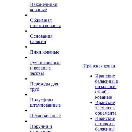
Наконечники
кованые
Обжимная
полоса кованая
Основания
балясин
Пики кованые
Ручки кованые
Иранская ковка
и кованые
засовы
Иранские
балясины и
Переходы для
начальные
труб
столбы
кованые
Полусферы
Иранские
штампованные
элементы
орнамента
Петли кованые
Иранские
вставки в
Поручни и
балясины
окончания