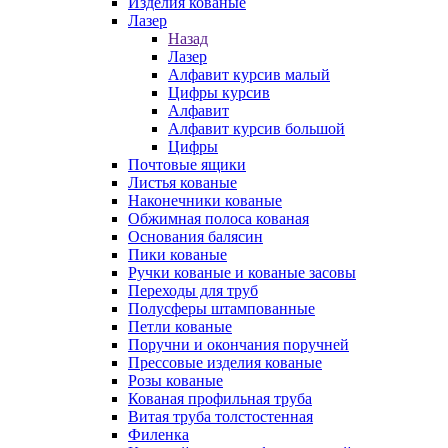
Изделия кованые
Лазер
Назад
Лазер
Алфавит курсив малый
Цифры курсив
Алфавит
Алфавит курсив большой
Цифры
Почтовые ящики
Листья кованые
Наконечники кованые
Обжимная полоса кованая
Основания балясин
Пики кованые
Ручки кованые и кованые засовы
Переходы для труб
Полусферы штампованные
Петли кованые
Поручни и окончания поручней
Прессовые изделия кованые
Розы кованые
Кованая профильная труба
Витая труба толстостенная
Филенка