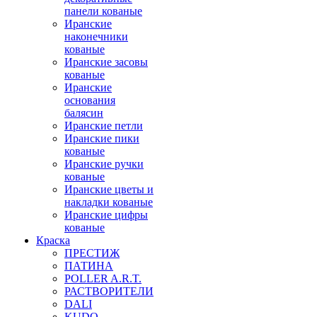
панели кованые
Иранские
наконечники
кованые
Иранские засовы
кованые
Иранские
основания
балясин
Иранские петли
Иранские пики
кованые
Иранские ручки
кованые
Иранские цветы и
накладки кованые
Иранские цифры
кованые
Краска
ПРЕСТИЖ
ПАТИНА
POLLER A.R.T.
РАСТВОРИТЕЛИ
DALI
KUDO