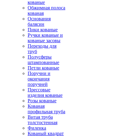
кованые
Обжимная полоса
кованая
Основания
балясин
Пики кованые
Ручки кованые и
кованые засовы
Переходы для
труб
Полусферы
штампованные
Петли кованые
Поручни и
окончания
поручней
Прессовые
изделия кованые
Розы кованые
Кованая
профильная труба
Витая труба
толстостенная
Филенка
Кованый квадрат