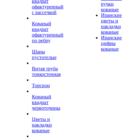
квадрат
ручки
офактуренный
кованые
с рассечкой
Иранские
цветы и
Кованый
накладки
квадрат
кованые
офактуренный
Иранские
по ребру
цифры
кованые
Шары
пустотелые
Витая труба
тонкостенная
Торсион
Кованый
квадрат
червоточины
Цветы и
накладки
кованые