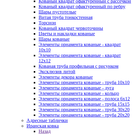
Кованый квадрат офактуренный с рассечкой
Кованый квадрат офактуренный по ребру
Шары пустотелые
Витая труба тонкостенная
Торсион
Кованый квадрат червоточины
Цветы и накладки кованые
Шары кованые
Элементы орнамента кованые - квадрат
10х10
Элементы орнамента кованые - квадрат
12х12
Кованая труба профильная с рисунком
Эксклюзив литой
Элементы декора кованые
Элементы орнамента кованые - труба 10х10
Элементы орнамента кованые - дуга
Элементы орнамента кованые - кольцо
Элементы орнамента кованые - полоса 6х12
Элементы орнамента кованые - труба 15х15
Элементы орнамента кованые - труба 30х20
Элементы орнамента кованые - труба 20х20
Адресные таблички
Иранская ковка
Назад