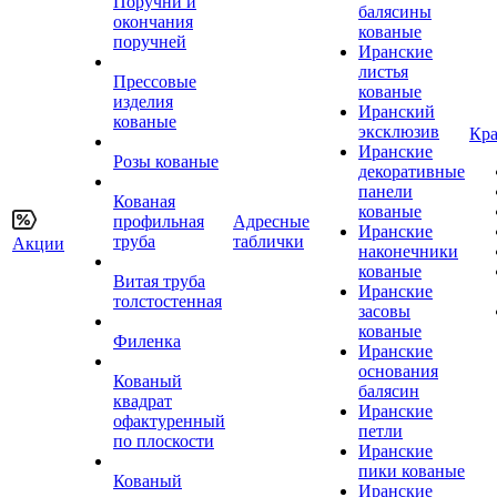
Поручни и
балясины
окончания
кованые
поручней
Иранские
листья
Прессовые
кованые
изделия
Иранский
кованые
эксклюзив
Кра
Иранские
Розы кованые
декоративные
панели
Кованая
кованые
профильная
Адресные
Иранские
труба
таблички
Акции
наконечники
кованые
Витая труба
Иранские
толстостенная
засовы
кованые
Филенка
Иранские
основания
Кованый
балясин
квадрат
Иранские
офактуренный
петли
по плоскости
Иранские
пики кованые
Кованый
Иранские