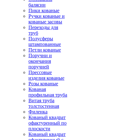
балясин
Пики кованые
Ручки кованые и
кованые засовы
Переходы для
труб
Полусферы
штампованные
Петли кованые
Поручни и
окончания
поручней
Прессовые
изделия кованые
Розы кованые
Кованая
профильная труба
Витая труба
толстостенная
Филенка
Кованый квадрат
офактуренный по
плоскости
Кованый квадрат
офактуренный с