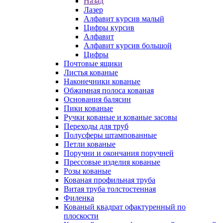
Назад
Лазер
Алфавит курсив малый
Цифры курсив
Алфавит
Алфавит курсив большой
Цифры
Почтовые ящики
Листья кованые
Наконечники кованые
Обжимная полоса кованая
Основания балясин
Пики кованые
Ручки кованые и кованые засовы
Переходы для труб
Полусферы штампованные
Петли кованые
Поручни и окончания поручней
Прессовые изделия кованые
Розы кованые
Кованая профильная труба
Витая труба толстостенная
Филенка
Кованый квадрат офактуренный по
плоскости