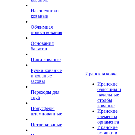
Наконечники
кованые
Обжимная
полоса кованая
Основания
балясин
Пики кованые
Ручки кованые
Иранская ковка
и кованые
засовы
Иранские
балясины и
Переходы для
начальные
труб
столбы
кованые
Полусферы
Иранские
штампованные
элементы
орнамента
Петли кованые
Иранские
вставки в