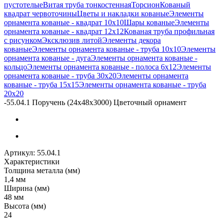
пустотелые
Витая труба тонкостенная
Торсион
Кованый
квадрат червоточины
Цветы и накладки кованые
Элементы
орнамента кованые - квадрат 10х10
Шары кованые
Элементы
орнамента кованые - квадрат 12х12
Кованая труба профильная
с рисунком
Эксклюзив литой
Элементы декора
кованые
Элементы орнамента кованые - труба 10х10
Элементы
орнамента кованые - дуга
Элементы орнамента кованые -
кольцо
Элементы орнамента кованые - полоса 6х12
Элементы
орнамента кованые - труба 30х20
Элементы орнамента
кованые - труба 15х15
Элементы орнамента кованые - труба
20х20
-
55.04.1 Поручень (24х48х3000) Цветочный орнамент
Артикул:
55.04.1
Характеристики
Толщина металла (мм)
1,4 мм
Ширина (мм)
48 мм
Высота (мм)
24