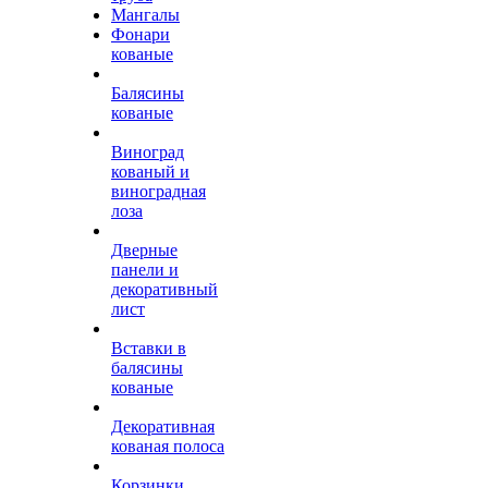
Мангалы
Фонари
кованые
Балясины
кованые
Виноград
кованый и
виноградная
лоза
Дверные
панели и
декоративный
лист
Вставки в
балясины
кованые
Декоративная
кованая полоса
Корзинки