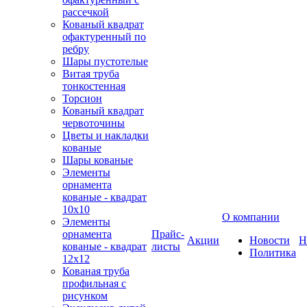
рассечкой
Кованый квадрат
офактуренный по
ребру
Шары пустотелые
Витая труба
тонкостенная
Торсион
Кованый квадрат
червоточины
Цветы и накладки
кованые
Шары кованые
Элементы
орнамента
кованые - квадрат
10х10
О компании
Элементы
орнамента
Прайс-
Акции
Новости
Н
кованые - квадрат
листы
Политика
12х12
Кованая труба
профильная с
рисунком