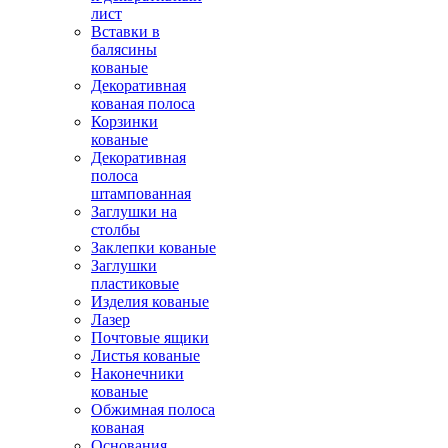
лист
Вставки в
балясины
кованые
Декоративная
кованая полоса
Корзинки
кованые
Декоративная
полоса
штампованная
Заглушки на
столбы
Заклепки кованые
Заглушки
пластиковые
Изделия кованые
Лазер
Почтовые ящики
Листья кованые
Наконечники
кованые
Обжимная полоса
кованая
Основания