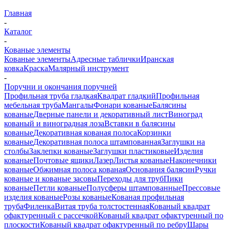
Главная
-
Каталог
-
Кованые элементы
Кованые элементы
Адресные таблички
Иранская
ковка
Краска
Малярный инструмент
-
Поручни и окончания поручней
Профильная труба гладкая
Квадрат гладкий
Профильная
мебельная труба
Мангалы
Фонари кованые
Балясины
кованые
Дверные панели и декоративный лист
Виноград
кованый и виноградная лоза
Вставки в балясины
кованые
Декоративная кованая полоса
Корзинки
кованые
Декоративная полоса штампованная
Заглушки на
столбы
Заклепки кованые
Заглушки пластиковые
Изделия
кованые
Почтовые ящики
Лазер
Листья кованые
Наконечники
кованые
Обжимная полоса кованая
Основания балясин
Ручки
кованые и кованые засовы
Переходы для труб
Пики
кованые
Петли кованые
Полусферы штампованные
Прессовые
изделия кованые
Розы кованые
Кованая профильная
труба
Филенка
Витая труба толстостенная
Кованый квадрат
офактуренный с рассечкой
Кованый квадрат офактуренный по
плоскости
Кованый квадрат офактуренный по ребру
Шары