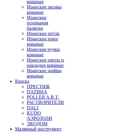
кованые
Иранские засовы
кованые
Иранские
основания
балясин
Иранские петли
Иранские пики
кованые
Иранские ручки
кованые
Иранские цветы и
накладки кованые
Иранские цифры
кованые
Краска
ПРЕСТИЖ
ПАТИНА
POLLER A.R.T.
РАСТВОРИТЕЛИ
DALI
KUDO
АЭРОЗОЛИ
ЭКОДОМ
Малярный инструмент