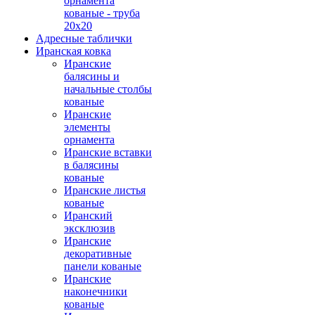
орнамента
кованые - труба
20х20
Адресные таблички
Иранская ковка
Иранские
балясины и
начальные столбы
кованые
Иранские
элементы
орнамента
Иранские вставки
в балясины
кованые
Иранские листья
кованые
Иранский
эксклюзив
Иранские
декоративные
панели кованые
Иранские
наконечники
кованые