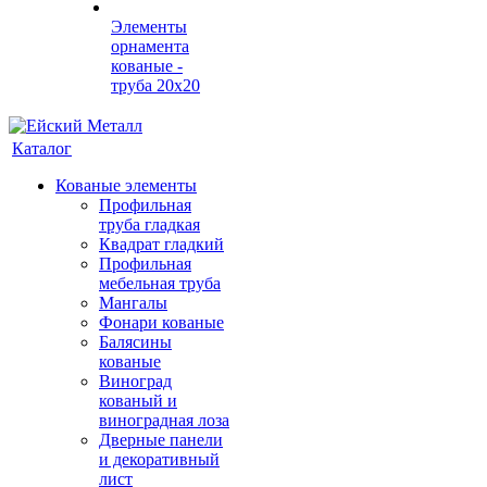
Элементы
орнамента
кованые -
труба 20х20
Каталог
Кованые элементы
Профильная
труба гладкая
Квадрат гладкий
Профильная
мебельная труба
Мангалы
Фонари кованые
Балясины
кованые
Виноград
кованый и
виноградная лоза
Дверные панели
и декоративный
лист