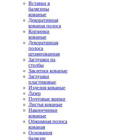
Вставки в
балясины
кованые
Декоративная
кованая полоса
Корзинки
кованые
Декоративная
полоса
штампованная
Заглушки на
столбы
Заклепки кованые
Заглушки
пластиковые
Изделия кованые
Лазер
Почтовые ящики
Листья кованые
Наконечники
кованые
Обжимная полоса
кованая
Основания
балясин