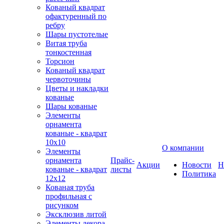
Кованый квадрат
офактуренный по
ребру
Шары пустотелые
Витая труба
тонкостенная
Торсион
Кованый квадрат
червоточины
Цветы и накладки
кованые
Шары кованые
Элементы
орнамента
кованые - квадрат
10х10
О компании
Элементы
орнамента
Прайс-
Акции
Новости
Н
кованые - квадрат
листы
Политика
12х12
Кованая труба
профильная с
рисунком
Эксклюзив литой
Элементы декора