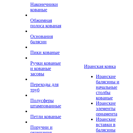
Наконечники
кованые
Обжимная
полоса кованая
Основания
балясин
Пики кованые
Ручки кованые
Иранская ковка
и кованые
засовы
Иранские
балясины и
Переходы для
начальные
труб
столбы
кованые
Полусферы
Иранские
штампованные
элементы
орнамента
Петли кованые
Иранские
вставки в
Поручни и
балясины
окончания