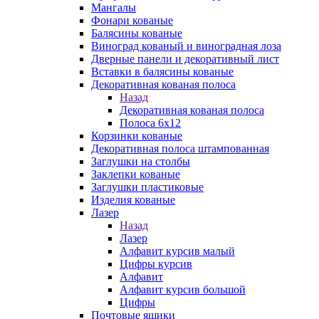
Мангалы
Фонари кованые
Балясины кованые
Виноград кованый и виноградная лоза
Дверные панели и декоративный лист
Вставки в балясины кованые
Декоративная кованая полоса
Назад
Декоративная кованая полоса
Полоса 6х12
Корзинки кованые
Декоративная полоса штампованная
Заглушки на столбы
Заклепки кованые
Заглушки пластиковые
Изделия кованые
Лазер
Назад
Лазер
Алфавит курсив малый
Цифры курсив
Алфавит
Алфавит курсив большой
Цифры
Почтовые ящики