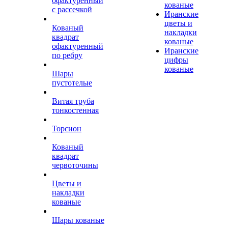
офактуренный
кованые
с рассечкой
Иранские
цветы и
Кованый
накладки
квадрат
кованые
офактуренный
Иранские
по ребру
цифры
кованые
Шары
пустотелые
Витая труба
тонкостенная
Торсион
Кованый
квадрат
червоточины
Цветы и
накладки
кованые
Шары кованые