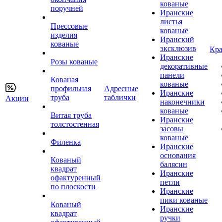
кованые
поручней
Иранские
листья
Прессовые
кованые
изделия
Иранский
кованые
эксклюзив
Кра
Иранские
Розы кованые
декоративные
панели
Кованая
кованые
профильная
Адресные
Иранские
труба
таблички
Акции
наконечники
кованые
Витая труба
Иранские
толстостенная
засовы
кованые
Филенка
Иранские
основания
Кованый
балясин
квадрат
Иранские
офактуренный
петли
по плоскости
Иранские
пики кованые
Кованый
Иранские
квадрат
ручки