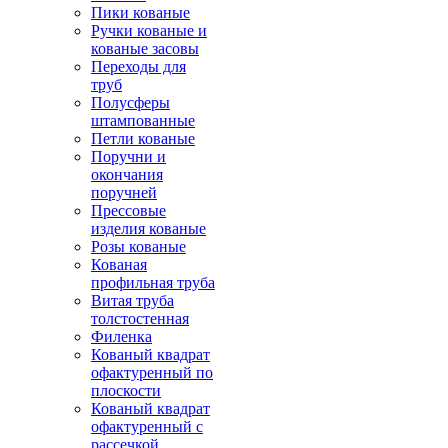
Пики кованые
Ручки кованые и
кованые засовы
Переходы для
труб
Полусферы
штампованные
Петли кованые
Поручни и
окончания
поручней
Прессовые
изделия кованые
Розы кованые
Кованая
профильная труба
Витая труба
толстостенная
Филенка
Кованый квадрат
офактуренный по
плоскости
Кованый квадрат
офактуренный с
рассечкой