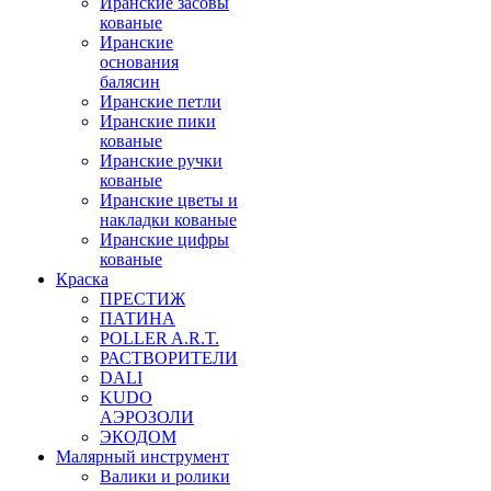
Иранские засовы
кованые
Иранские
основания
балясин
Иранские петли
Иранские пики
кованые
Иранские ручки
кованые
Иранские цветы и
накладки кованые
Иранские цифры
кованые
Краска
ПРЕСТИЖ
ПАТИНА
POLLER A.R.T.
РАСТВОРИТЕЛИ
DALI
KUDO
АЭРОЗОЛИ
ЭКОДОМ
Малярный инструмент
Валики и ролики