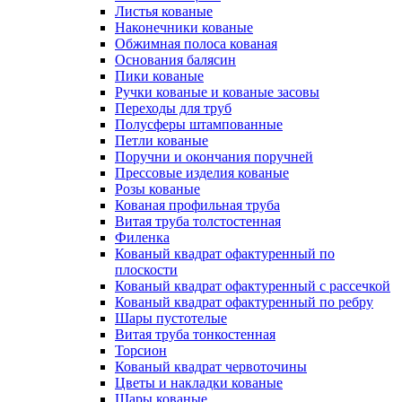
Листья кованые
Наконечники кованые
Обжимная полоса кованая
Основания балясин
Пики кованые
Ручки кованые и кованые засовы
Переходы для труб
Полусферы штампованные
Петли кованые
Поручни и окончания поручней
Прессовые изделия кованые
Розы кованые
Кованая профильная труба
Витая труба толстостенная
Филенка
Кованый квадрат офактуренный по
плоскости
Кованый квадрат офактуренный с рассечкой
Кованый квадрат офактуренный по ребру
Шары пустотелые
Витая труба тонкостенная
Торсион
Кованый квадрат червоточины
Цветы и накладки кованые
Шары кованые