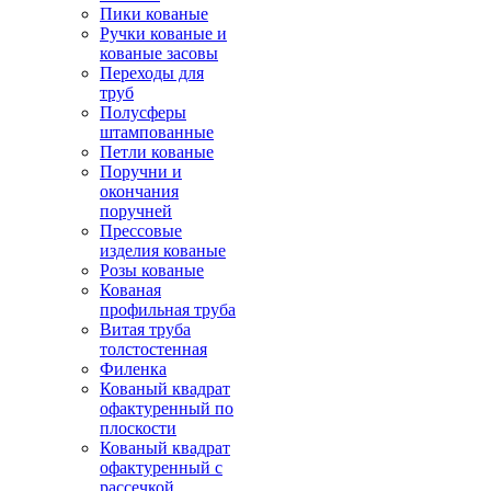
Пики кованые
Ручки кованые и
кованые засовы
Переходы для
труб
Полусферы
штампованные
Петли кованые
Поручни и
окончания
поручней
Прессовые
изделия кованые
Розы кованые
Кованая
профильная труба
Витая труба
толстостенная
Филенка
Кованый квадрат
офактуренный по
плоскости
Кованый квадрат
офактуренный с
рассечкой