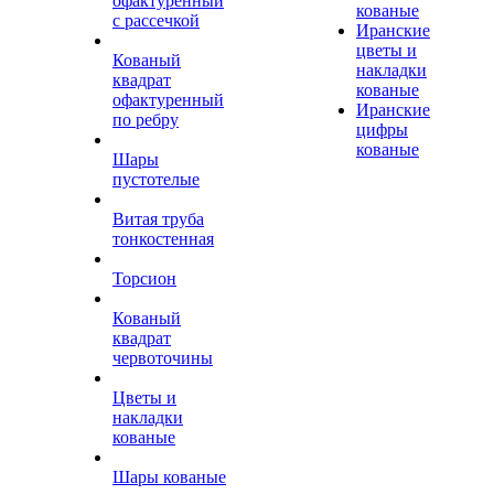
офактуренный
кованые
с рассечкой
Иранские
цветы и
Кованый
накладки
квадрат
кованые
офактуренный
Иранские
по ребру
цифры
кованые
Шары
пустотелые
Витая труба
тонкостенная
Торсион
Кованый
квадрат
червоточины
Цветы и
накладки
кованые
Шары кованые