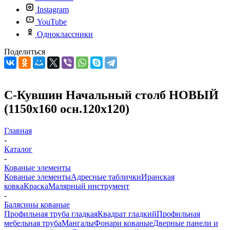
Instagram
YouTube
Одноклассники
Поделиться
С-Кувшин Начальный столб НОВЫЙ
(1150х160 осн.120х120)
Главная
-
Каталог
-
Кованые элементы
Кованые элементы
Адресные таблички
Иранская
ковка
Краска
Малярный инструмент
-
Балясины кованые
Профильная труба гладкая
Квадрат гладкий
Профильная
мебельная труба
Мангалы
Фонари кованые
Дверные панели и