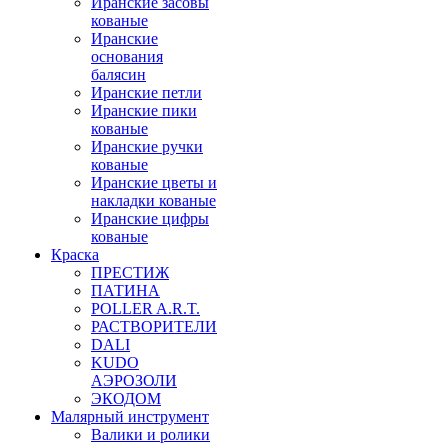
Иранские засовы
кованые
Иранские
основания
балясин
Иранские петли
Иранские пики
кованые
Иранские ручки
кованые
Иранские цветы и
накладки кованые
Иранские цифры
кованые
Краска
ПРЕСТИЖ
ПАТИНА
POLLER A.R.T.
РАСТВОРИТЕЛИ
DALI
KUDO
АЭРОЗОЛИ
ЭКОДОМ
Малярный инструмент
Валики и ролики