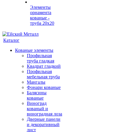
Элементы
орнамента
кованые -
труба 20х20
Каталог
Кованые элементы
Профильная
труба гладкая
Квадрат гладкий
Профильная
мебельная труба
Мангалы
Фонари кованые
Балясины
кованые
Виноград
кованый и
виноградная лоза
Дверные панели
и декоративный
лист