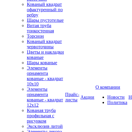
Кованый квадрат
офактуренный по
ребру
Шары пустотелые
Витая труба
тонкостенная
Торсион
Кованый квадрат
червоточины
Цветы и накладки
кованые
Шары кованые
Элементы
орнамента
кованые - квадрат
10х10
О компании
Элементы
орнамента
Прайс-
Акции
Новости
Н
кованые - квадрат
листы
Политика
12х12
Кованая труба
профильная с
рисунком
Эксклюзив литой
Элементы декора