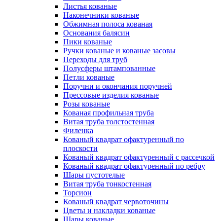
Листья кованые
Наконечники кованые
Обжимная полоса кованая
Основания балясин
Пики кованые
Ручки кованые и кованые засовы
Переходы для труб
Полусферы штампованные
Петли кованые
Поручни и окончания поручней
Прессовые изделия кованые
Розы кованые
Кованая профильная труба
Витая труба толстостенная
Филенка
Кованый квадрат офактуренный по
плоскости
Кованый квадрат офактуренный с рассечкой
Кованый квадрат офактуренный по ребру
Шары пустотелые
Витая труба тонкостенная
Торсион
Кованый квадрат червоточины
Цветы и накладки кованые
Шары кованые