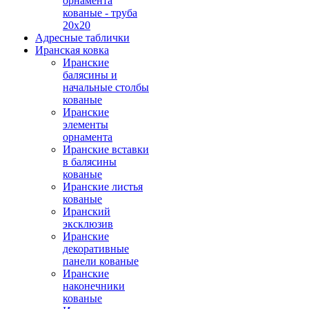
орнамента
кованые - труба
20х20
Адресные таблички
Иранская ковка
Иранские
балясины и
начальные столбы
кованые
Иранские
элементы
орнамента
Иранские вставки
в балясины
кованые
Иранские листья
кованые
Иранский
эксклюзив
Иранские
декоративные
панели кованые
Иранские
наконечники
кованые