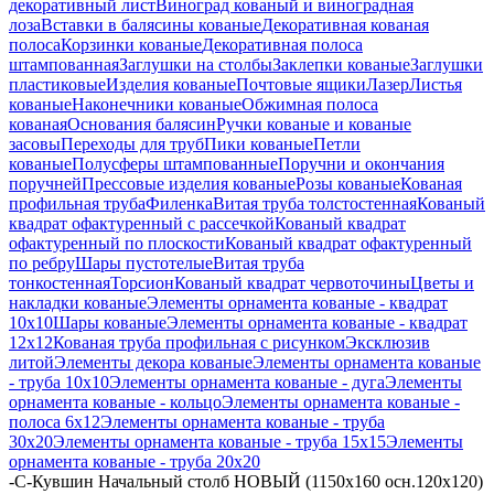
декоративный лист
Виноград кованый и виноградная
лоза
Вставки в балясины кованые
Декоративная кованая
полоса
Корзинки кованые
Декоративная полоса
штампованная
Заглушки на столбы
Заклепки кованые
Заглушки
пластиковые
Изделия кованые
Почтовые ящики
Лазер
Листья
кованые
Наконечники кованые
Обжимная полоса
кованая
Основания балясин
Ручки кованые и кованые
засовы
Переходы для труб
Пики кованые
Петли
кованые
Полусферы штампованные
Поручни и окончания
поручней
Прессовые изделия кованые
Розы кованые
Кованая
профильная труба
Филенка
Витая труба толстостенная
Кованый
квадрат офактуренный с рассечкой
Кованый квадрат
офактуренный по плоскости
Кованый квадрат офактуренный
по ребру
Шары пустотелые
Витая труба
тонкостенная
Торсион
Кованый квадрат червоточины
Цветы и
накладки кованые
Элементы орнамента кованые - квадрат
10х10
Шары кованые
Элементы орнамента кованые - квадрат
12х12
Кованая труба профильная с рисунком
Эксклюзив
литой
Элементы декора кованые
Элементы орнамента кованые
- труба 10х10
Элементы орнамента кованые - дуга
Элементы
орнамента кованые - кольцо
Элементы орнамента кованые -
полоса 6х12
Элементы орнамента кованые - труба
30х20
Элементы орнамента кованые - труба 15х15
Элементы
орнамента кованые - труба 20х20
-
С-Кувшин Начальный столб НОВЫЙ (1150х160 осн.120х120)