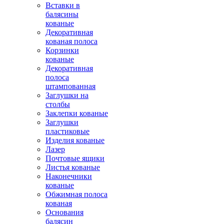
Вставки в
балясины
кованые
Декоративная
кованая полоса
Корзинки
кованые
Декоративная
полоса
штампованная
Заглушки на
столбы
Заклепки кованые
Заглушки
пластиковые
Изделия кованые
Лазер
Почтовые ящики
Листья кованые
Наконечники
кованые
Обжимная полоса
кованая
Основания
балясин