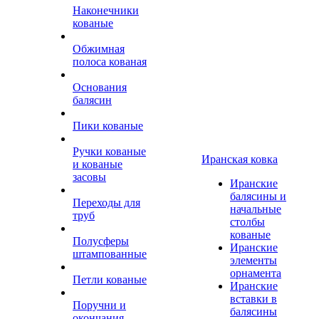
Наконечники
кованые
Обжимная
полоса кованая
Основания
балясин
Пики кованые
Ручки кованые
Иранская ковка
и кованые
засовы
Иранские
балясины и
Переходы для
начальные
труб
столбы
кованые
Полусферы
Иранские
штампованные
элементы
орнамента
Петли кованые
Иранские
вставки в
Поручни и
балясины
окончания