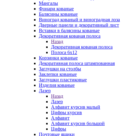
Мангалы
Фонари кованые
Балясины кованые
Виноград кованый и виноградная лоза
Дверные панели и декоративный лист
Вставки в балясины кованые
Декоративная кованая полоса
Назад
Декоративная кованая полоса
Полоса 6х12
Корзинки кованые
Декоративная полоса штампованная
Заглушки на столбы
Заклепки кованые
Заглушки пластиковые
Изделия кованые
Лазер
Назад
Лазер
Алфавит курсив малый
Цифры курсив
Алфавит
Алфавит курсив большой
Цифры
Почтовые ящики