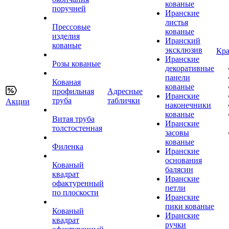
кованые
поручней
Иранские
листья
Прессовые
кованые
изделия
Иранский
кованые
эксклюзив
Кра
Иранские
Розы кованые
декоративные
панели
Кованая
кованые
профильная
Адресные
Иранские
труба
таблички
Акции
наконечники
кованые
Витая труба
Иранские
толстостенная
засовы
кованые
Филенка
Иранские
основания
Кованый
балясин
квадрат
Иранские
офактуренный
петли
по плоскости
Иранские
пики кованые
Кованый
Иранские
квадрат
ручки