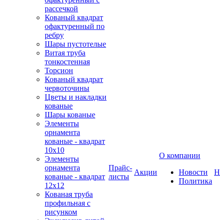
рассечкой
Кованый квадрат
офактуренный по
ребру
Шары пустотелые
Витая труба
тонкостенная
Торсион
Кованый квадрат
червоточины
Цветы и накладки
кованые
Шары кованые
Элементы
орнамента
кованые - квадрат
10х10
О компании
Элементы
орнамента
Прайс-
Акции
Новости
Н
кованые - квадрат
листы
Политика
12х12
Кованая труба
профильная с
рисунком