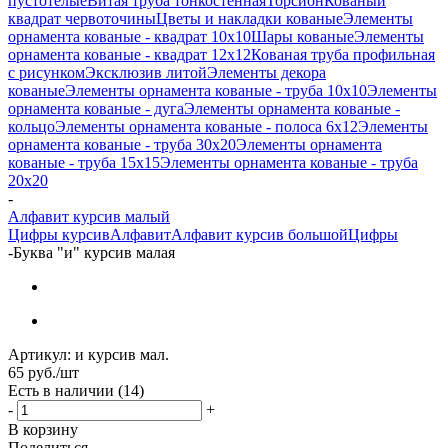
пустотелые
Витая труба тонкостенная
Торсион
Кованый
квадрат червоточины
Цветы и накладки кованые
Элементы
орнамента кованые - квадрат 10х10
Шары кованые
Элементы
орнамента кованые - квадрат 12х12
Кованая труба профильная
с рисунком
Эксклюзив литой
Элементы декора
кованые
Элементы орнамента кованые - труба 10х10
Элементы
орнамента кованые - дуга
Элементы орнамента кованые -
кольцо
Элементы орнамента кованые - полоса 6х12
Элементы
орнамента кованые - труба 30х20
Элементы орнамента
кованые - труба 15х15
Элементы орнамента кованые - труба
20х20
-
Алфавит курсив малый
Цифры курсив
Алфавит
Алфавит курсив большой
Цифры
-
Буква "и" курсив малая
Артикул:
и курсив мал.
65
руб.
/шт
Есть в наличии
(14)
-
+
В корзину
Поделиться