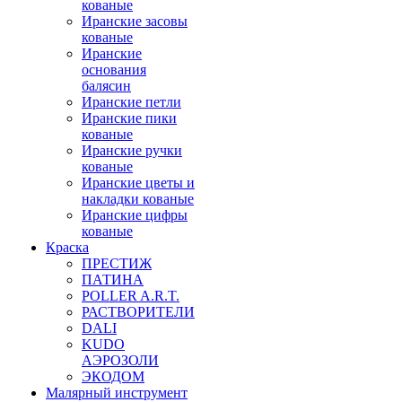
кованые
Иранские засовы
кованые
Иранские
основания
балясин
Иранские петли
Иранские пики
кованые
Иранские ручки
кованые
Иранские цветы и
накладки кованые
Иранские цифры
кованые
Краска
ПРЕСТИЖ
ПАТИНА
POLLER A.R.T.
РАСТВОРИТЕЛИ
DALI
KUDO
АЭРОЗОЛИ
ЭКОДОМ
Малярный инструмент