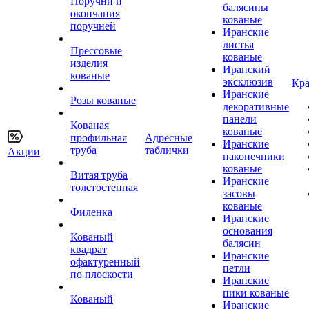
Поручни и
балясины
окончания
кованые
поручней
Иранские
листья
Прессовые
кованые
изделия
Иранский
кованые
эксклюзив
Кра
Иранские
Розы кованые
декоративные
панели
Кованая
кованые
профильная
Адресные
Иранские
труба
таблички
Акции
наконечники
кованые
Витая труба
Иранские
толстостенная
засовы
кованые
Филенка
Иранские
основания
Кованый
балясин
квадрат
Иранские
офактуренный
петли
по плоскости
Иранские
пики кованые
Кованый
Иранские