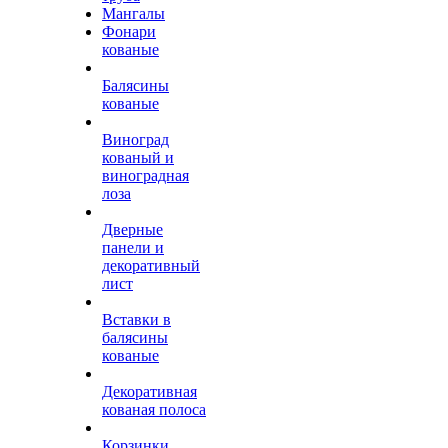
Мангалы
Фонари
кованые
Балясины
кованые
Виноград
кованый и
виноградная
лоза
Дверные
панели и
декоративный
лист
Вставки в
балясины
кованые
Декоративная
кованая полоса
Корзинки