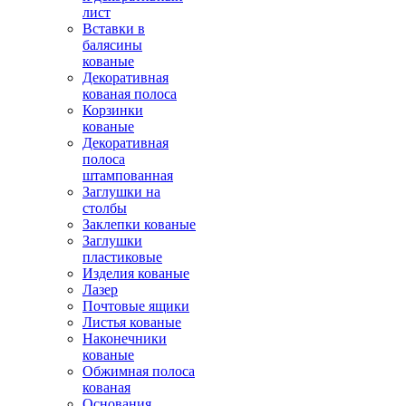
лист
Вставки в
балясины
кованые
Декоративная
кованая полоса
Корзинки
кованые
Декоративная
полоса
штампованная
Заглушки на
столбы
Заклепки кованые
Заглушки
пластиковые
Изделия кованые
Лазер
Почтовые ящики
Листья кованые
Наконечники
кованые
Обжимная полоса
кованая
Основания