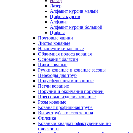
Назад
Лазер
Алфавит курсив малый
Цифры курсив
Алфавит
Алфавит курсив большой
Цифры
Почтовые ящики
Листья кованые
Наконечники кованые
Обжимная полоса кованая
Основания балясин
Пики кованые
Ручки кованые и кованые засовы
Переходы для труб
Полусферы штампованные
Петли кованые
Поручни и окончания поручней
Прессовые изделия кованые
Розы кованые
Кованая профильная труба
Витая труба толстостенная
Филенка
Кованый квадрат офактуренный по
плоскости