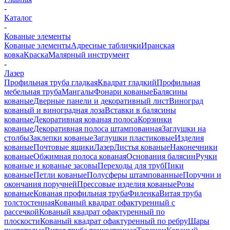
-
Каталог
-
Кованые элементы
Кованые элементы
Адресные таблички
Иранская
ковка
Краска
Малярный инструмент
-
Лазер
Профильная труба гладкая
Квадрат гладкий
Профильная
мебельная труба
Мангалы
Фонари кованые
Балясины
кованые
Дверные панели и декоративный лист
Виноград
кованый и виноградная лоза
Вставки в балясины
кованые
Декоративная кованая полоса
Корзинки
кованые
Декоративная полоса штампованная
Заглушки на
столбы
Заклепки кованые
Заглушки пластиковые
Изделия
кованые
Почтовые ящики
Лазер
Листья кованые
Наконечники
кованые
Обжимная полоса кованая
Основания балясин
Ручки
кованые и кованые засовы
Переходы для труб
Пики
кованые
Петли кованые
Полусферы штампованные
Поручни и
окончания поручней
Прессовые изделия кованые
Розы
кованые
Кованая профильная труба
Филенка
Витая труба
толстостенная
Кованый квадрат офактуренный с
рассечкой
Кованый квадрат офактуренный по
плоскости
Кованый квадрат офактуренный по ребру
Шары