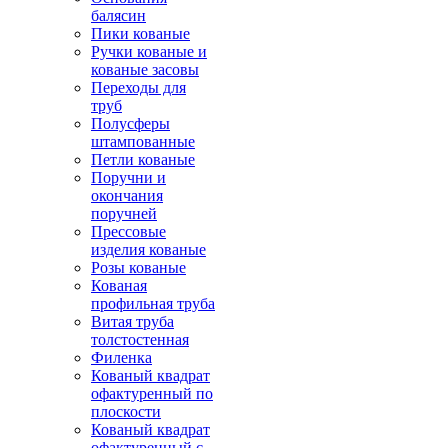
балясин
Пики кованые
Ручки кованые и
кованые засовы
Переходы для
труб
Полусферы
штампованные
Петли кованые
Поручни и
окончания
поручней
Прессовые
изделия кованые
Розы кованые
Кованая
профильная труба
Витая труба
толстостенная
Филенка
Кованый квадрат
офактуренный по
плоскости
Кованый квадрат
офактуренный с