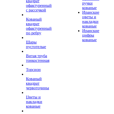
квадрат
ручки
офактуренный
кованые
с рассечкой
Иранские
цветы и
Кованый
накладки
квадрат
кованые
офактуренный
Иранские
по ребру
цифры
кованые
Шары
пустотелые
Витая труба
тонкостенная
Торсион
Кованый
квадрат
червоточины
Цветы и
накладки
кованые