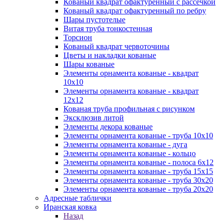
Кованый квадрат офактуренный с рассечкой
Кованый квадрат офактуренный по ребру
Шары пустотелые
Витая труба тонкостенная
Торсион
Кованый квадрат червоточины
Цветы и накладки кованые
Шары кованые
Элементы орнамента кованые - квадрат
10х10
Элементы орнамента кованые - квадрат
12х12
Кованая труба профильная с рисунком
Эксклюзив литой
Элементы декора кованые
Элементы орнамента кованые - труба 10х10
Элементы орнамента кованые - дуга
Элементы орнамента кованые - кольцо
Элементы орнамента кованые - полоса 6х12
Элементы орнамента кованые - труба 15х15
Элементы орнамента кованые - труба 30х20
Элементы орнамента кованые - труба 20х20
Адресные таблички
Иранская ковка
Назад