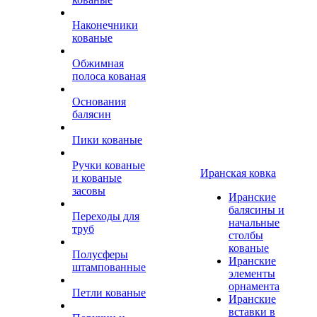
Наконечники
кованые
Обжимная
полоса кованая
Основания
балясин
Пики кованые
Ручки кованые
Иранская ковка
и кованые
засовы
Иранские
балясины и
Переходы для
начальные
труб
столбы
кованые
Полусферы
Иранские
штампованные
элементы
орнамента
Петли кованые
Иранские
вставки в