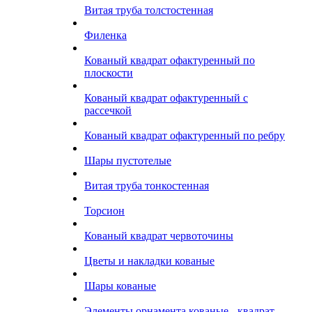
Витая труба толстостенная
Филенка
Кованый квадрат офактуренный по
плоскости
Кованый квадрат офактуренный с
рассечкой
Кованый квадрат офактуренный по ребру
Шары пустотелые
Витая труба тонкостенная
Торсион
Кованый квадрат червоточины
Цветы и накладки кованые
Шары кованые
Элементы орнамента кованые - квадрат