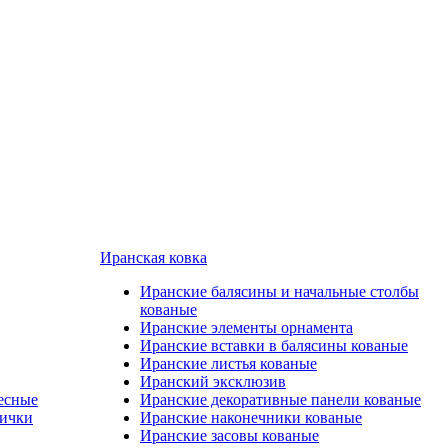
Иранская ковка
Иранские балясины и начальные столбы
кованые
Иранские элементы орнамента
Иранские вставки в балясины кованые
Иранские листья кованые
Иранский эксклюзив
есные
Иранские декоративные панели кованые
лички
Иранские наконечники кованые
Иранские засовы кованые