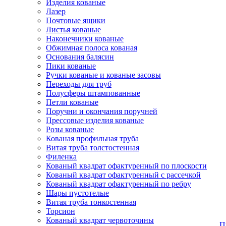
Изделия кованые
Лазер
Почтовые ящики
Листья кованые
Наконечники кованые
Обжимная полоса кованая
Основания балясин
Пики кованые
Ручки кованые и кованые засовы
Переходы для труб
Полусферы штампованные
Петли кованые
Поручни и окончания поручней
Прессовые изделия кованые
Розы кованые
Кованая профильная труба
Витая труба толстостенная
Филенка
Кованый квадрат офактуренный по плоскости
Кованый квадрат офактуренный с рассечкой
Кованый квадрат офактуренный по ребру
Шары пустотелые
Витая труба тонкостенная
Торсион
Кованый квадрат червоточины
П