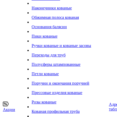
Наконечники кованые
Обжимная полоса кованая
Основания балясин
Пики кованые
Ручки кованые и кованые засовы
Переходы для труб
Полусферы штампованные
Петли кованые
Поручни и окончания поручней
Прессовые изделия кованые
Розы кованые
Адр
таб
Акции
Кованая профильная труба